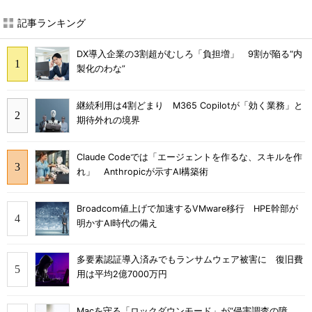
記事ランキング
DX導入企業の3割超がむしろ「負担増」 9割が陥る“内
製化のわな”
継続利用は4割どまり M365 Copilotが「効く業務」と
期待外れの境界
Claude Codeでは「エージェントを作るな、スキルを作
れ」 Anthropicが示すAI構築術
Broadcom値上げで加速するVMware移行 HPE幹部が
明かすAI時代の備え
多要素認証導入済みでもランサムウェア被害に 復旧費
用は平均2億7000万円
Macを守る「ロックダウンモード」が“侵害調査の障