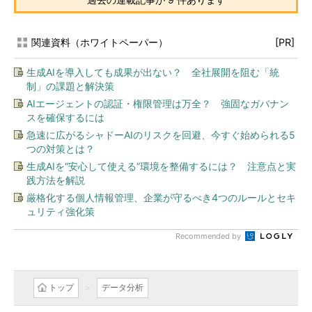
関連資料（ホワイトペーパー）
[PR]
生成AIを導入しても成果が出ない？ 全社展開を阻む「統
制」の課題と解決策
AIエージェントの認証・権限管理は万全？ 強固なガバナン
スを確保するには
急速に広がるシャドーAIのリスクを回避、今すぐ始められる5
つの対策とは？
生成AIを“安心して使える”環境を整備するには？ 注意点と実
践方法を解説
厳格化する個人情報管理、企業が守るべき4つのルールとセキ
ュリティ強化策
Recommended by
トップ
データ分析