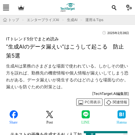
トップ
エンタープライズAI
生成AI
運用＆Tips
2025年2月28日
ITトレンド5分でまとめ読み
“生成AIのデータ漏えい”はこうして起こる 防止
策5選
生成AIは業務のさまざまな場面で使われている。しかしその使い
方を誤れば、勤務先の機密情報や個人情報が漏えいしてしまう恐
れがある。データ漏えいが発生するのはどのような場面なのか。
漏えいを防ぐための対策とは。
[TechTarget.AI編集部]
PC用表示
関連情報
Share
Post
LINE
Hatena
テキストや画像を生成するAI（人工知