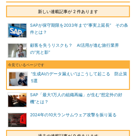
新しい連載記事が 2 件あります
SAPが保守期限を2033年まで“事実上延長” その条
件とは？
顧客を失うリスクも？ AI活用が進む旅行業界
の“光と影”
“生成AIのデータ漏えい”はこうして起こる 防止策
5選
SAP「最大1万人の組織再編」が生む“想定外の好
機”とは？
2024年の10大ランサムウェア攻撃を振り返る
過去の連載記事が 9 件あります