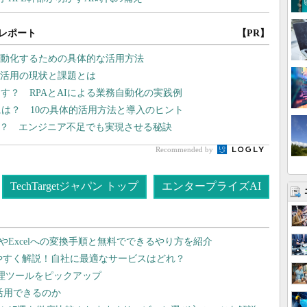
レポート
【PR】
自動化するための具体的な活用方法
ト活用の現状と課題とは
す？ RPAとAIによる業務自動化の実践例
には？ 10の具体的活用方法と導入のヒント
る？ エンジニア不足でも実現させる秘訣
Recommended by
TechTargetジャパン トップ
エンタープライズAI
dやExcelへの変換手順と無料でできるやり方を紹介
りやすく解説！自社に最適なサービスはどれ？
管理ツールをピックアップ
で活用できるのか