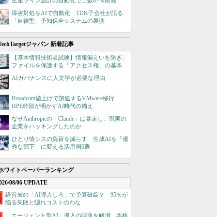
生産ライン設計の自動化で工数87％削減
障害対処をAIで自動化 TDK子会社が語る
「自律型」予知保全システムの裏側
TechTargetジャパン 新着記事
【基本情報技術者試験】情報漏えいを防ぎ、
ファイルを保護する「アクセス権」の基本
AIガバナンスに人文学が必要な理由
Broadcom値上げで加速するVMware移行
HPE幹部が明かすAI時代の備え
なぜAnthropicの「Claude」は暴走し、現実の
企業をハッキングしたのか
ひとり情シスの負荷を減らす 生成AIを「優
秀な部下」に変える活用例6選
ホワイトペーパーランキング
026/08/06 UPDATE
経営層の「AI導入しろ」で予算破綻？ 95％が
陥る失敗と隠れコストのわな
「エージェント型AI」導入の課題を解消、本格