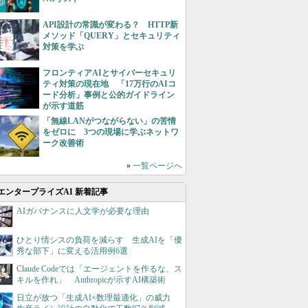
API設計の常識が変わる？ HTTP新
メソッド「QUERY」とセキュリティ
対策を学ぶ
フロンティアAIとサイバーセキュリ
ティ対策の現在地 「17万行のAIコ
ード分析」事例と公的ガイドライン
が示す道筋
「無線LANがつながらない」の苦情
をゼロに 3つの現場に学ぶネットワ
ーク改善術
»
一覧ページへ
エンタープライズAI 新着記事
AIガバナンスに人文学が必要な理由
ひとり情シスの負荷を減らす 生成AIを「優
秀な部下」に変える活用例6選
Claude Codeでは「エージェントを作るな、ス
キルを作れ」 Anthropicが示すAI構築術
日立が放つ「生成AI×数理最適化」の威力