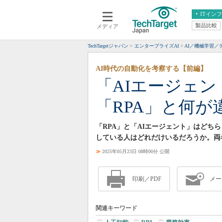
ITイン
製品比較
メディア
クラウド
エンタープライズ
ERP
仮想化
TechTargetジャパン
エンタープライズAI
AI／機械学習／
データ分析
サーバ＆ストレージ
AI時代の自動化を考察する【前編】
CX
スマートモバイル
「AIエージェ
情報系システム
ネットワーク
「RPA」と何が
システム運用管理
「RPA」と「AIエージェント」はど
している人はどれだけいるだろうか。両
≫
2025年05月23日 08時00分 公開
印刷／PDF
メー
関連キーワード