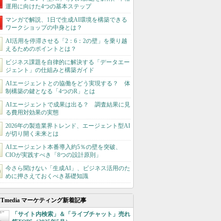
運用に向けた4つの基本ステップ
マンガで解説、1日で生成AI環境を構築できる
ワークショップの中身とは？
AI活用を停滞させる「2：6：2の壁」を乗り越
えるためのポイントとは？
ビジネス課題を自律的に解決する「データエー
ジェント」の仕組みと構築ガイド
AIエージェントとの協働をどう実現する？ 体
制構築の鍵となる「4つのR」とは
AIエージェントで成果は出る？ 調査結果に見
る費用対効果の実態
2026年の製造業界トレンド、エージェント型AI
が切り開く未来とは
AIエージェント本番導入約5％の壁を突破、
CIOが実践すべき「8つの設計原則」
今さら聞けない「生成AI」、ビジネス活用のた
めに押さえておくべき基礎知識
ITmedia マーケティング新着記事
「サイト内検索」＆「ライブチャット」売れ