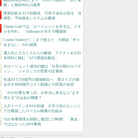
継続利用は4割どまり M365 Copilotが「効く業
務」と期待外れの境界
障害対処をAIで自動化 TDK子会社が語る「自
律型」予知保全システムの裏側
Claude Codeでは「エージェントを作るな、スキ
ルを作れ」 Anthropicが示すAI構築術
Copilot Studioがここまで使えた 大林組「作り
込まない」AIの成果
属人化と入力ミスからの解放 アクティオが日
本IBMと挑む「AIで調達自動化」
AIエージェント成功の鍵は「社長の朝のルーテ
ィン」 ジャロックの営業AI定着術
生成AIで210億円の価値創出へ 英ロイズが踏
み出す4000億円コスト削減とAI武装の全容
「AIが仕事を奪う日」が本当に来るなら“まず
消える”のはあの職種？
入力トークンを94％削減 大手小売のエンジニ
アが構築したローカル検索の仕組み
AIが本番環境を削除し復旧に13時間 「暴走」
ではなかったAWS事例