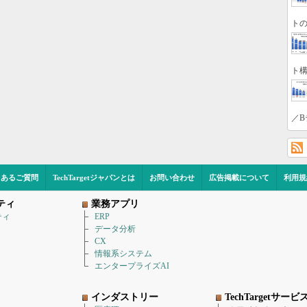
トの
ト構
／B
くあるご質問
TechTargetジャパンとは
お問い合わせ
広告掲載について
利用規
ティ
業務アプリ
ティ
ERP
データ分析
CX
情報系システム
エンタープライズAI
インダストリー
TechTargetサービ