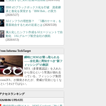
に決別するための生成AI活用術
(2026/5/28)
IBM iのブラックボックス化を打破 資産継
承と進化を実現する「IBM Bob」の実力
(2026/5/27)
AIインフラの理想形？ 「5層のケーキ」を
垂直統合するための近道とは
(2026/5/20)
属人化したシフト作成をAIエージェントで自
動化 JALグループ航空会社の挑戦
(2026/4/13)
From Informa TechTarget
瞬時にM365が乗っ取られる
――全社員に周知すべき“新フ
ィッシング”の教訓
MFA（多要素認証）を入れた
から安心という常識が崩れ去
っている。フィッシング集団
ycoon2FA」が摘発されたが、脅威が完全になくな
たというわけではない。
アクセスランキング
026/08/06 UPDATE