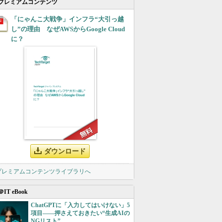
プレミアムコンテンツ
「にゃんこ大戦争」インフラ“大引っ越
し”の理由 なぜAWSからGoogle Cloud
に？
ダウンロード
 プレミアムコンテンツライブラリへ
＠IT eBook
ChatGPTに「入力してはいけない」5
項目――押さえておきたい“生成AIの
NGリスト”