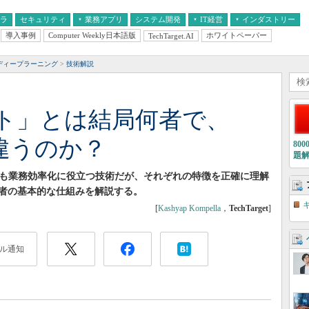
フラ
セキュリティ
業務アプリ
システム開発
IT経営
インダストリー
導入事例
Computer Weekly日本語版
ホワイトペーパー
TechTarget.AI
AI
経営とIT
医療IT
中堅・中小企業とIT
教育IT
ディープラーニング
技術解説
ント」とは結局何者で、
違うのか？
80
題
ちらも業務効率化に役立つ技術だが、それぞれの特徴を正確に理解
者の基本的な仕組みを解説する。
[
Kashyap Kompella
，
TechTarget
]
ル通知