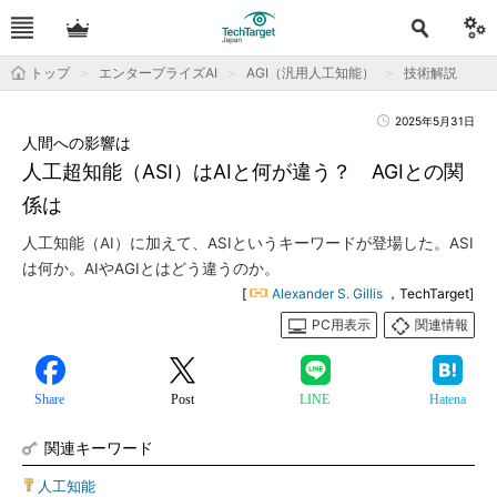
トップ
エンタープライズAI
AGI（汎用人工知能）
技術解説
2025年5月31日
人間への影響は
人工超知能（ASI）はAIと何が違う？ AGIとの関
係は
人工知能（AI）に加えて、ASIというキーワードが登場した。ASI
は何か。AIやAGIとはどう違うのか。
[
Alexander S. Gillis
，TechTarget]
PC用表示
関連情報
Share
Post
LINE
Hatena
関連キーワード
人工知能