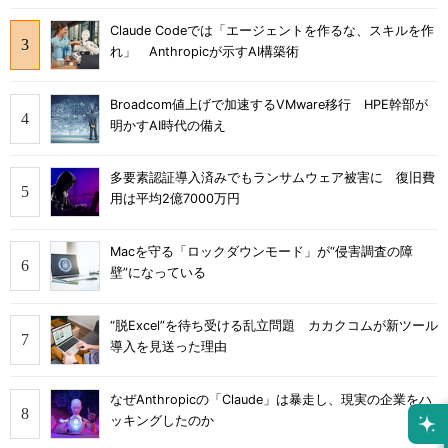
Claude Codeでは「エージェントを作るな、スキルを作
れ」 Anthropicが示すAI構築術
Broadcom値上げで加速するVMware移行 HPE幹部が
明かすAI時代の備え
多要素認証導入済みでもランサムウェア被害に 復旧費
用は平均2億7000万円
Macを守る「ロックダウンモード」が“侵害調査の障
壁”になっている
“脱Excel”を待ち受ける乱立問題 カカクコムが新ツール
導入を見送った理由
なぜAnthropicの「Claude」は暴走し、現実の企業をハ
ッキングしたのか