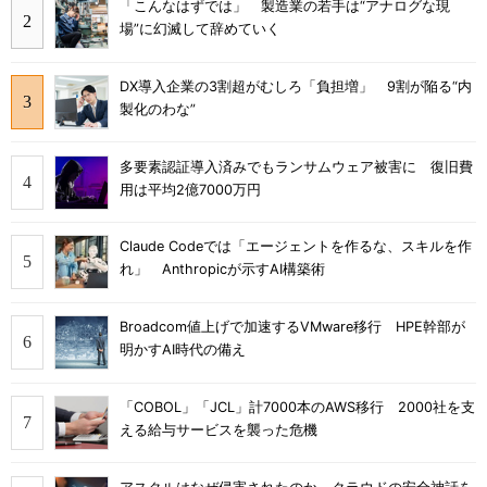
「こんなはずでは」 製造業の若手は“アナログな現
場”に幻滅して辞めていく
DX導入企業の3割超がむしろ「負担増」 9割が陥る“内
製化のわな”
多要素認証導入済みでもランサムウェア被害に 復旧費
用は平均2億7000万円
Claude Codeでは「エージェントを作るな、スキルを作
れ」 Anthropicが示すAI構築術
Broadcom値上げで加速するVMware移行 HPE幹部が
明かすAI時代の備え
「COBOL」「JCL」計7000本のAWS移行 2000社を支
える給与サービスを襲った危機