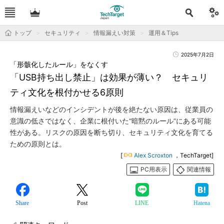
トップ
セキュリティ
情報漏えい対策
運用＆Tips
2025年7月2日
「形骸化したルール」をなくす
「USB持ち出し禁止」は効果が薄い？ セキュリ
ティ文化を根付かせる6原則
情報漏えいなどのインシデントが後を絶たない原因は、従業員の
意識の低さではなく、企業に根付いた“暗黙のルール”にある可能
性がある。リスクの原因を断ち切り、セキュリティ文化を育てる
ための原則とは。
[
Alex Scroxton
，TechTarget]
PC用表示
関連情報
Share
Post
LINE
Hatena