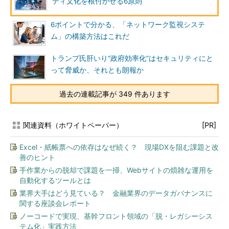
ティ文化を根付かせる6原則
6ポイントで分かる、「ネットワーク監視システ
ム」の構築方法はこれだ
トランプ氏肝いり“政府効率化”はセキュリティにと
って脅威か、それとも朗報か
過去の連載記事が 349 件あります
関連資料（ホワイトペーパー）
[PR]
Excel・紙帳票への依存はなぜ続く？ 現場DXを阻む課題と改
善のヒント
手作業からの脱却で課題を一掃、Webサイトの煩雑な運用を
自動化するツールとは
業界大手はどう見ている？ 金融業界のデータガバナンスに
関する座談会レポート
ノーコードで実現、基幹フロント領域の「脱・レガシーシス
テム化」実践方法