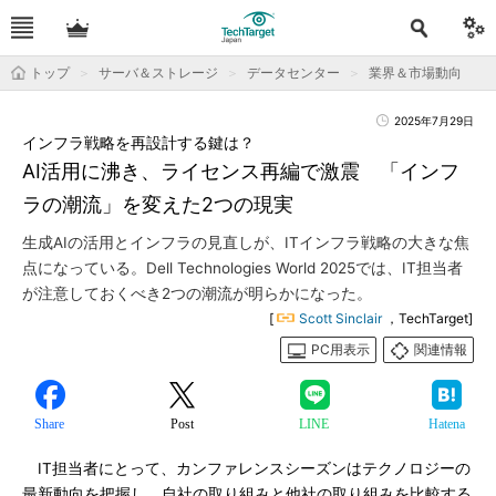
トップ
サーバ＆ストレージ
データセンター
業界＆市場動向
2025年7月29日
インフラ戦略を再設計する鍵は？
AI活用に沸き、ライセンス再編で激震 「インフ
ラの潮流」を変えた2つの現実
生成AIの活用とインフラの見直しが、ITインフラ戦略の大きな焦
点になっている。Dell Technologies World 2025では、IT担当者
が注意しておくべき2つの潮流が明らかになった。
[
Scott Sinclair
，TechTarget]
PC用表示
関連情報
Share
Post
LINE
Hatena
IT担当者にとって、カンファレンスシーズンはテクノロジーの
最新動向を把握し、自社の取り組みと他社の取り組みを比較する