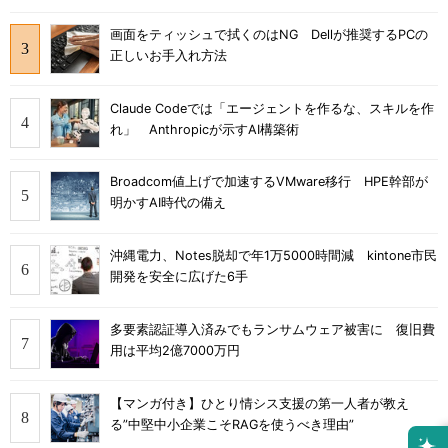
画面をティッシュで拭くのはNG Dellが推奨するPCの
正しいお手入れ方法
Claude Codeでは「エージェントを作るな、スキルを作
れ」 Anthropicが示すAI構築術
Broadcom値上げで加速するVMware移行 HPE幹部が
明かすAI時代の備え
沖縄電力、Notes脱却で年1万5000時間減 kintone市民
開発を安全に広げた6手
多要素認証導入済みでもランサムウェア被害に 復旧費
用は平均2億7000万円
【マンガ付き】ひとり情シス支援の第一人者が教え
る”中堅中小企業こそRAGを使うべき理由”