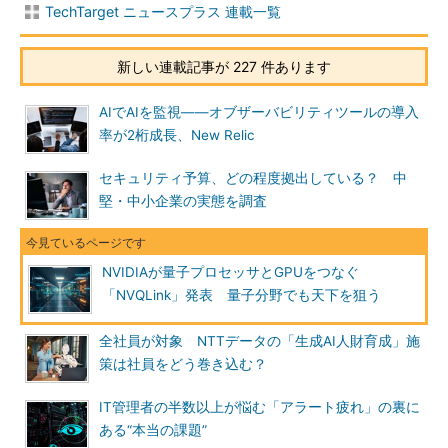
TechTarget ニュースプラス 連載一覧
新しい連載記事が 227 件あります
AIでAIを監視――オブザーバビリティツールの導入
率が2桁成長、New Relic
セキュリティ予算、どの程度拠出している？ 中
堅・中小企業の実態を調査
NVIDIAが量子プロセッサとGPUをつなぐ
「NVQLink」発表 量子分野でも天下を狙う
全社員が対象 NTTデータの「生成AI人財育成」施
策は社員をどう巻き込む？
IT管理者の半数以上が悩む「アラート疲れ」の裏に
ある“本当の課題”