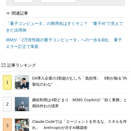
関連記事
「量子コンピュータ」の商用化はすぐそこ？ “量子AI”で見えて
きた活用例
IBMが「2万倍性能の量子コンピュータ」への一歩を刻む 量子
エラー訂正で革新
記事ランキング
DX導入企業の3割超がむしろ「負担増」 9割が陥る“内
製化のわな”
継続利用は4割どまり M365 Copilotが「効く業務」と
期待外れの境界
Claude Codeでは「エージェントを作るな、スキルを作
れ」 Anthropicが示すAI構築術