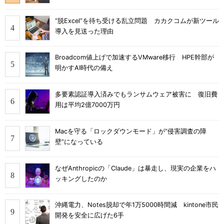
“脱Excel”を待ち受ける乱立問題 カカクコムが新ツール
導入を見送った理由
Broadcom値上げで加速するVMware移行 HPE幹部が
明かすAI時代の備え
多要素認証導入済みでもランサムウェア被害に 復旧費
用は平均2億7000万円
Macを守る「ロックダウンモード」が“侵害調査の障
壁”になっている
なぜAnthropicの「Claude」は暴走し、現実の企業をハ
ッキングしたのか
沖縄電力、Notes脱却で年1万5000時間減 kintone市民
開発を安全に広げた6手