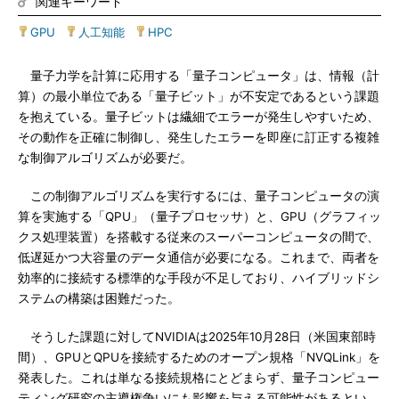
関連キーワード
GPU
|
人工知能
|
HPC
量子力学を計算に応用する「量子コンピュータ」は、情報（計
算）の最小単位である「量子ビット」が不安定であるという課題
を抱えている。量子ビットは繊細でエラーが発生しやすいため、
その動作を正確に制御し、発生したエラーを即座に訂正する複雑
な制御アルゴリズムが必要だ。
この制御アルゴリズムを実行するには、量子コンピュータの演
算を実施する「QPU」（量子プロセッサ）と、GPU（グラフィッ
クス処理装置）を搭載する従来のスーパーコンピュータの間で、
低遅延かつ大容量のデータ通信が必要になる。これまで、両者を
効率的に接続する標準的な手段が不足しており、ハイブリッドシ
ステムの構築は困難だった。
そうした課題に対してNVIDIAは2025年10月28日（米国東部時
間）、GPUとQPUを接続するためのオープン規格「NVQLink」を
発表した。これは単なる接続規格にとどまらず、量子コンピュー
ティング研究の主導権争いにも影響を与える可能性があるとい