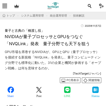
トップ
システム運用管理
統合運用管理
技術解説
2025年11月7日
量子と古典の「橋渡し役」
NVIDIAが量子プロセッサとGPUをつなぐ
「NVQLink」発表 量子分野でも天下を狙う
GPU市場を席巻するNVIDIAが、GPUとQPU（量子プロセッサ）
を接続する新規格「NVQLink」を発表し、量子コンピューティン
グ分野でも標準化に動いた。31の企業と機関が参画する「オープ
ン戦略」は何を意味するのか。
[TechTargetジャパン]
PC用表示
関連情報
Share
Post
LINE
Hatena