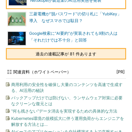
Netskopeが製造業のAI活用実態を発表
三菱電機が“脱パスワード”の切り札に「YubiKey」
導入 なぜスマホでは駄目？
Google検索に“AI要約”が実装されても9割の人は
「それだけでは不十分」と回答
過去の連載記事が 81 件あります
関連資料（ホワイトペーパー）
[PR]
商用利用の安全性を確保し大量のコンテンツを高速で生成す
る、AI活用の秘訣
バックアップだけでは防げない、ランサムウェア対策に必要
なクリーンな復元とは
“何も残さない”データ消去を実現するための具体的な方法
Kubernetes環境の規模拡大に伴う運用負荷からエンジニアを
解放する方法とは...
AIベースのアプリケーションを自社構築する上で克服すべき