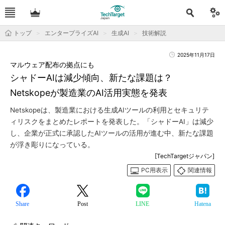
トップ
エンタープライズAI
生成AI
技術解説
2025年11月17日
マルウェア配布の拠点にも
シャドーAIは減少傾向、新たな課題は？
Netskopeが製造業のAI活用実態を発表
Netskopeは、製造業における生成AIツールの利用とセキュリテ
ィリスクをまとめたレポートを発表した。「シャドーAI」は減少
し、企業が正式に承認したAIツールの活用が進む中、新たな課題
が浮き彫りになっている。
[TechTargetジャパン]
PC用表示
関連情報
Share
Post
LINE
Hatena