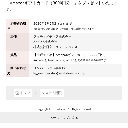
「Amazonギフトカード（3000円分）」をプレゼントいたしま
す。
応募締め切
2026年3月31日（火）まで
り
※回答数が規定値に達し次第終了する場合があります
主催
アイティメディア株式会社
SB C&S株式会社
株式会社日立ソリューションズ
賞品
【抽選で10名】Amazonギフトカード（3000円分）
※AmazonはAmazon.com, Inc.またはその関連会社の商標です
問い合わせ
メンバーシップ事務局
先
lg_membership@sml.itmedia.co.jp
トップ
システム開発
Copyright © ITmedia Inc. All Rights Reserved.
ページトップに戻る