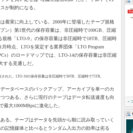
ースが制約になる。
着実に向上している。2000年に登場したテープ規格
プン）第1世代の保存容量は、非圧縮時で100GB、圧縮
る規格「LTO-9」の保存容量は非圧縮時で18TB、圧縮時
1月時点、LTOを策定する業界団体「LTO Program
anies」（TPCs）のロードマップでは、LTO-14の保存容量は非圧縮
で拡大する見通しだ。
表された。LTO-10の保存容量は非圧縮時で30TB、圧縮時で75TB。
データベースのバックアップ、アーカイブを単一のカ
りつつある。さらに現行のテープはデータ転送速度も向
»
最大1000MBpsに進化した。
ある。テープはデータを先頭から順に読み取っていく
他の記憶媒体と比べるとランダム入出力の効率は劣る