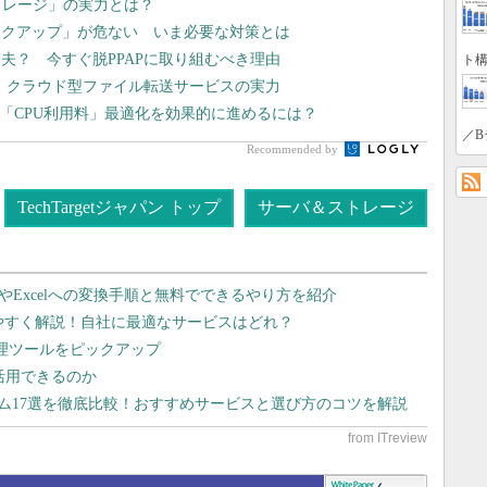
トレージ」の実力とは？
ックアップ」が危ない いま必要な対策とは
夫？ 今すぐ脱PPAPに取り組むべき理由
ト構
現、クラウド型ファイル転送サービスの実力
 「CPU利用料」最適化を効果的に進めるには？
／B
Recommended by
TechTargetジャパン トップ
サーバ＆ストレージ
dやExcelへの変換手順と無料でできるやり方を紹介
りやすく解説！自社に最適なサービスはどれ？
管理ツールをピックアップ
で活用できるのか
テム17選を徹底比較！おすすめサービスと選び方のコツを解説