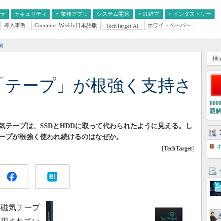
フラ
セキュリティ
業務アプリ
システム開発
IT経営
インダストリー
導入事例
Computer Weekly日本語版
ホワイトペーパー
TechTarget.AI
AI
経営とIT
医療IT
中堅・中小企業とIT
教育IT
例
も「テープ」が根強く支持さ
80
題
気テープは、SSDとHDDに取って代わられたように見える。し
テープが根強く使われ続けるのはなぜか。
[
TechTarget
]
、磁気テープ