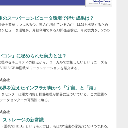
利用のスーパーコンピュータ環境で得た成果は？
と社会を変革しつつある今、導入が増えているのが、LLMを構築するため
コンピュータ環境を、月額利用できるAI開発基盤だ。その実力を、5つの
パコン」に秘められた実力とは？
管理やセキュリティの観点から、ローカルで実施したいというニーズも
DIA GB10搭載AIワークステーションを紹介する。
式会社
限界を迎えたインフラが向かう「宇宙」と「海」
ータセンターは電力消費と排熱処理が限界に近づいている。この難題を
のデータセンターの可能性に迫る。
式会社
る ストレージの新常識
スト重視でHDD」という考え方は、もはや“過去の常識”になりつつある。