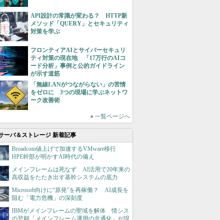
API設計の常識が変わる？ HTTP新
メソッド「QUERY」とセキュリティ
対策を学ぶ
フロンティアAIとサイバーセキュリ
ティ対策の現在地 「17万行のAIコ
ード分析」事例と公的ガイドライン
が示す道筋
「無線LANがつながらない」の苦情
をゼロに 3つの現場に学ぶネットワ
ーク改善術
»
一覧ページへ
サーバ＆ストレージ 新着記事
Broadcom値上げで加速するVMware移行
HPE幹部が明かすAI時代の備え
メインフレームは死なず AI活用で20年来の
高収益をたたき出す基幹システムの底力
Microsoft向けに“原発”を再稼働？ AI成長を
阻む「電力危機」の深刻度
IBMがメインフレームの聖域を解体 情シス
の悲願「メインフレーム運用の共通化」が現