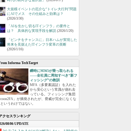
時代の前向きな選択肢」
(2026/6/17)
大規模イベントの厄介な“トイレ大行列”問題
にAIでメス その仕組みと効果は？
(2026/3/30)
「AIを生かし切るITインフラ」の要件と
は？ 具体的な実現手段を解説
(2026/1/20)
「ピンチをチャンスに」日本ハムが実現した
将来を見据えたITインフラ変革の英断
(2026/1/16)
From Informa TechTarget
瞬時にM365が乗っ取られる
――全社員に周知すべき“新フ
ィッシング”の教訓
MFA（多要素認証）を入れた
から安心という常識が崩れ去
っている。フィッシング集団
ycoon2FA」が摘発されたが、脅威が完全になくな
たというわけではない。
アクセスランキング
026/08/06 UPDATE