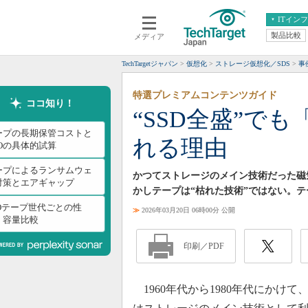
ITイン
製品比較
メディア
クラウド
エンタープライズ
ERP
仮想化
TechTargetジャパン
仮想化
ストレージ仮想化／SDS
事
データ分析
サーバ＆ストレージ
特選プレミアムコンテンツガイド
CX
スマートモバイル
ココ知り！
“SSD全盛”で
情報系システム
ネットワーク
ープの長期保管コストと
れる理由
システム運用管理
COの具体的試算
ープによるランサムウェ
かつてストレージのメイン技術だった磁
対策とエアギャップ
かしテープは“枯れた技術”ではない。
TOテープ世代ごとの性
≫
2026年03月20日 06時00分 公開
・容量比較
印刷／PDF
1960年代から1980年代にかけて