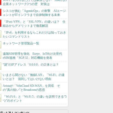
Wi-Fi 7を入れるだけでは解決しない AI時代の
企業ネットワーク3つの壁 対策は
シスコが挑む「AgenticOps」の衝撃 AIエージ
ェントがITインフラまで自律制御する未来
「IPsec-VPN」と「SSL-VPN」の違いは？ 仕
組みからデメリットまで徹底解説
「IPv6」を利用するならこれだけは知っておき
たいコマンドリスト
ネットワーク管理製品一覧
遠隔SIM管理を強化 Eseye、IoT向け次世代
eSIM規格「SGP.32」対応機能を発表
“謎”のIPアドレス「0.0.0.0」の正体とは？
いまさら聞けない「無線LAN」「Wi-Fi」の違
いとは？ 混同してはいけない理由
Aristaが「VeloCloud SD-WAN」を買収 そ
の“真の狙い”とBroadcomの思惑
「Wi-Fi 6」と「Wi-Fi 5」の違いを説明できる“5
つ”のポイント