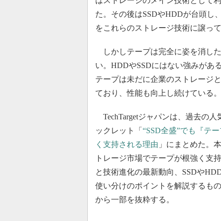
はストレージのメイン技術として
た。その後はSSDやHDDが台頭し、
をこれらのストレージ技術に譲っ
しかしテープは完全に姿を消した
い。HDDやSSDにはない強みがあ
テープは未だに企業のストレージ
ており、性能も向上し続けている
TechTargetジャパンは、過去の
ックレット「
“SSD全盛”でも『テ
く支持される理由
」にまとめた。
トレージ市場でテープが根強く支
と技術進化の最新動向、SSDやHD
使い分けのポイントを解説するも
から一部を抜粋する。