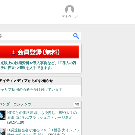
マイページ
00点以上の技術資料や導入事例など、IT導入の課
解決に役立つ情報を入手できます。
アイティメディアからのお知らせ
キャリア採用の応募を受け付けています
ベンダーコンテンツ
PR
HDDとの価格差縮小も後押し、BPO大手の
着眼点に学ぶフラッシュストレージ選定
(2026/6/29)
IT調達担当者が知るべき「IT機器 大インフレ