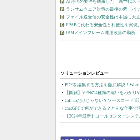
AI時代の要件を網羅した「新世代ス
ランサムウェア対策の最後の砦「バ
ファイル送受信の安全性は本当に大丈
PPAPに代わる安全性と利便性を実
IBMメインフレーム運用改善の勘所
PDFを編集する方法を徹底解説！Wor
【図解】VPNの4種類の違いをわか
Githubだけじゃない？ソースコード
chatGPTで何ができる？どんな仕事
【2024年最新】コールセンターシス