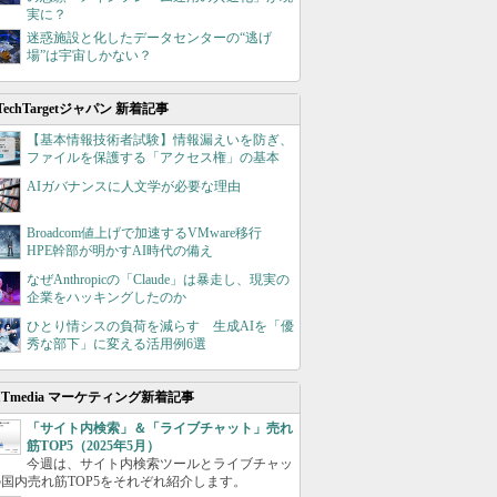
実に？
迷惑施設と化したデータセンターの“逃げ
場”は宇宙しかない？
TechTargetジャパン 新着記事
【基本情報技術者試験】情報漏えいを防ぎ、
ファイルを保護する「アクセス権」の基本
AIガバナンスに人文学が必要な理由
Broadcom値上げで加速するVMware移行
HPE幹部が明かすAI時代の備え
なぜAnthropicの「Claude」は暴走し、現実の
企業をハッキングしたのか
ひとり情シスの負荷を減らす 生成AIを「優
秀な部下」に変える活用例6選
ITmedia マーケティング新着記事
「サイト内検索」＆「ライブチャット」売れ
筋TOP5（2025年5月）
今週は、サイト内検索ツールとライブチャッ
国内売れ筋TOP5をそれぞれ紹介します。