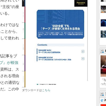
利用されてい
“主役”の座
ている。
わけではな
ることから、
として使われ
。
人気記事をブ
ープ』が根強
本資料は、ス
持される理由
「T
Dとの適切な
っ
のだ。この中
ダウンロードは
こちら
2