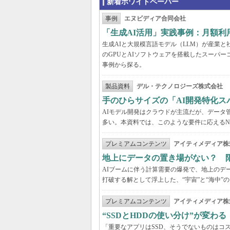
新着ホワイトペーパー
事例
エヌビディア合同会社
「生成AI活用」実践事例：月額
生成AIと大規模言語モデル（LLM）が産業
のGPUとAIソフトウェアを搭載したスーパー
事例から探る。
製品資料
デル・テクノロジーズ株式会社
手のひらサイズの「AI開発特化ス
AIモデル開発はクラウドが主流だが、データ
多い。本資料では、このような要件に応えるNVI
プレミアムコンテンツ
アイティメディア株
地上にデータの置き場がない？ 
AIブームに伴う計算需要の爆発で、地上のデ
打破する解として浮上した、“宇宙”と“海中”
プレミアムコンテンツ
アイティメディア株
“SSDとHDDの使い分け”が変わ
「重要なアプリはSSD、そうでないものはコ