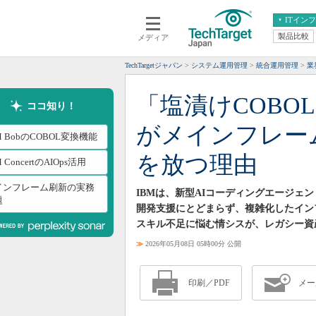
ITイン
製品比較
メディア
クラウド
エンタープライズ
ERP
仮想化
TechTargetジャパン
システム運用管理
統合運用管理
業
データ分析
サーバ＆ストレージ
「塩漬けCOBO
CX
スマートモバイル
ココ知り！
情報系システム
ネットワーク
がメインフレー
M BobのCOBOL変換機能
システム運用管理
を放つ理由
M ConcertのAIOps活用
インフレーム刷新の実務
IBMは、新型AIコーディングエージェント「
題
開発支援にとどまらず、複雑化したイン
スキル不足に悩む情シスが、レガシー資
≫
2026年05月08日 05時00分 公開
印刷／PDF
メー