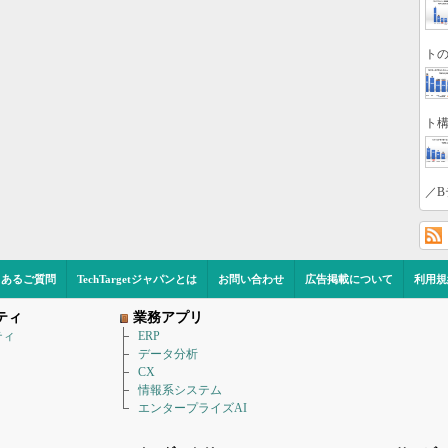
トの
ト構
／B
くあるご質問
TechTargetジャパンとは
お問い合わせ
広告掲載について
利用規
ティ
業務アプリ
ティ
ERP
データ分析
CX
情報系システム
エンタープライズAI