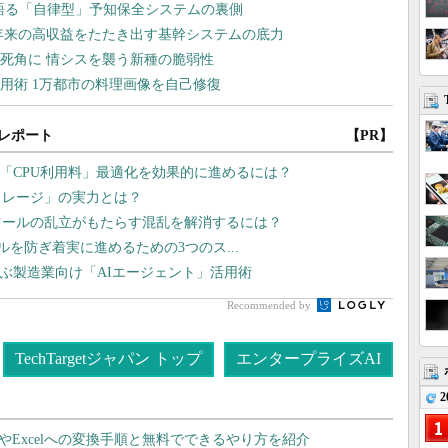
レポート
【PR】
 「CPU利用料」最適化を効果的に進めるには？
トレージ」の実力とは？
ツールの乱立がもたらす混乱を解消するには？
ラブルを防ぎ着実に進めるための3つのス...
学ぶ製造業向け「AIエージェント」活用術
Recommended by
TechTargetジャパン トップ
エンタープライズAI
2
dやExcelへの変換手順と無料でできるやり方を紹介