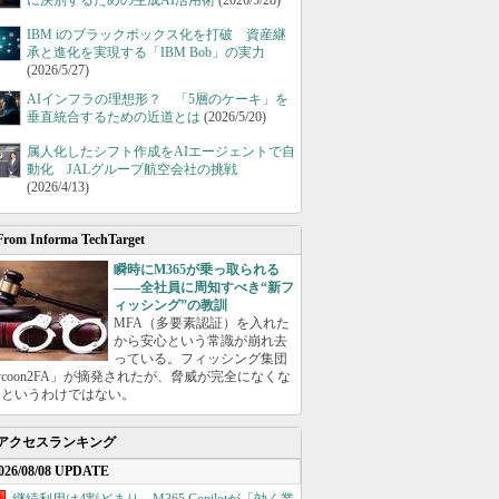
に決別するための生成AI活用術
(2026/5/28)
IBM iのブラックボックス化を打破 資産継
承と進化を実現する「IBM Bob」の実力
(2026/5/27)
AIインフラの理想形？ 「5層のケーキ」を
垂直統合するための近道とは
(2026/5/20)
属人化したシフト作成をAIエージェントで自
動化 JALグループ航空会社の挑戦
(2026/4/13)
From Informa TechTarget
瞬時にM365が乗っ取られる
――全社員に周知すべき“新フ
ィッシング”の教訓
MFA（多要素認証）を入れた
から安心という常識が崩れ去
っている。フィッシング集団
ycoon2FA」が摘発されたが、脅威が完全になくな
たというわけではない。
アクセスランキング
026/08/08 UPDATE