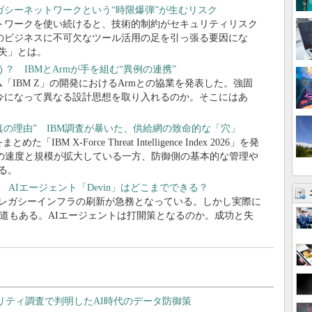
シーネットワークという“時限爆弾”が生むリスク
トワークを使い続けると、技術的制約がセキュリティリスク
のビジネスに不可欠なツール活用の足を引っ張る要因にな
失」とは。
？ IBMとArmが手を組む“異例の連携”
「IBM Z」の開発におけるArmとの協業を発表した。強固
今になって異なる設計思想を取り入れるのか。そこにはあ
真の理由” IBM調査が暴いた、供給網の致命的な「穴」
BM X-Force Threat Intelligence Index 2026」を発
撃の速度と規模が拡大している一方、防御側の基本的な管理や
る。
新 AIエージェント「Devin」はどこまでできる？
、レガシーインフラの刷新が急務となっている。しかし実際に
道もある。AIエージェントは打開策となるのか。成功と失