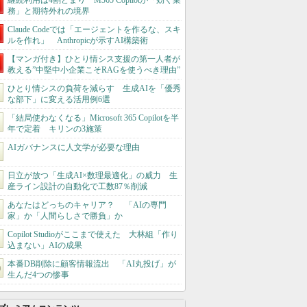
継続利用は4割どまり M365 Copilotが「効く業
務」と期待外れの境界
Claude Codeでは「エージェントを作るな、スキ
ルを作れ」 Anthropicが示すAI構築術
【マンガ付き】ひとり情シス支援の第一人者が
教える”中堅中小企業こそRAGを使うべき理由”
ひとり情シスの負荷を減らす 生成AIを「優秀
な部下」に変える活用例6選
「結局使わなくなる」Microsoft 365 Copilotを半
年で定着 キリンの3施策
AIガバナンスに人文学が必要な理由
日立が放つ「生成AI×数理最適化」の威力 生
産ライン設計の自動化で工数87％削減
あなたはどっちのキャリア？ 「AIの専門
家」か「人間らしさで勝負」か
Copilot Studioがここまで使えた 大林組「作り
込まない」AIの成果
本番DB削除に顧客情報流出 「AI丸投げ」が
生んだ4つの惨事