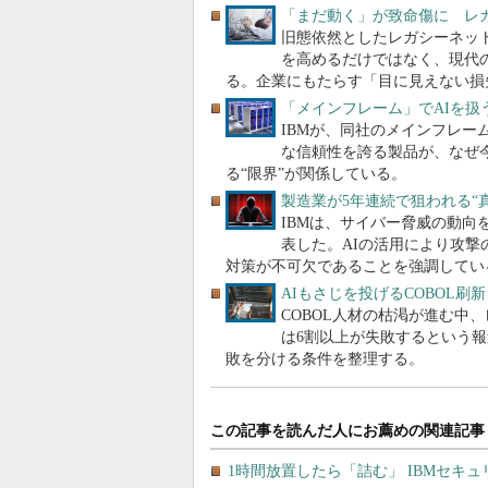
「まだ動く」が致命傷に レガ
旧態依然としたレガシーネッ
を高めるだけではなく、現代
る。企業にもたらす「目に見えない損
「メインフレーム」でAIを扱う
IBMが、同社のメインフレーム
な信頼性を誇る製品が、なぜ
る“限界”が関係している。
製造業が5年連続で狙われる“
IBMは、サイバー脅威の動向をまとめた「I
表した。AIの活用により攻
対策が不可欠であることを強調してい
AIもさじを投げるCOBOL刷
COBOL人材の枯渇が進む中
は6割以上が失敗するという報
敗を分ける条件を整理する。