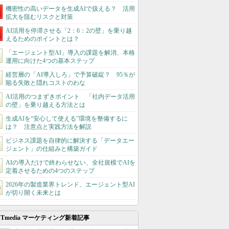
機密性の高いデータを生成AIで扱える？ 活用
拡大を阻むリスクと対策
AI活用を停滞させる「2：6：2の壁」を乗り越
えるためのポイントとは？
「エージェント型AI」導入の課題を解消、本格
運用に向けた4つの基本ステップ
経営層の「AI導入しろ」で予算破綻？ 95％が
陥る失敗と隠れコストのわな
AI活用のつまずきポイント 「社内データ活用
の壁」を乗り越える方法とは
生成AIを“安心して使える”環境を整備するに
は？ 注意点と実践方法を解説
ビジネス課題を自律的に解決する「データエー
ジェント」の仕組みと構築ガイド
AIの導入だけで終わらせない、全社規模でAIを
定着させるための4つのステップ
2026年の製造業界トレンド、エージェント型AI
が切り開く未来とは
ITmedia マーケティング新着記事