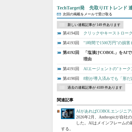
TechTarget発 先取りITトレンド
次回の掲載をメールで受け取る
新しい連載記事が 149 件あります
4194
クリックやキーストローク
4193
“1時間で1500万円”の
4192
「塩漬けCOBOL」をAI
理由
4191
AIエージェントの“トー
4190
8割が導入済みでも「形だ
過去の連載記事が 4189 件あります
関連記事
AIがあればCOBOLエンジ
2026年2月、Anthropi
した。AIはメインフレーム
する。