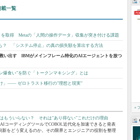
 連載一覧
を取得 Metaの「人間の操作データ」収集が突き付ける課題
損害も？ 「システム停止」の真の損失額を算出する方法
で救い出す IBMがメインフレーム特化のAIエージェントを放つ
クン爆食い”を防ぐ「トークンマキシング」とは
け」―― ゼロトラスト移行の”理想と現実”
»
ニアはもういらない？ それは”あり得ない”これだけの理由
cが自社のAIコーディングツールでCOBOL近代化を加速できると発表
の刷新をどう変えるのか。その限界とエンジニアの役割を整理