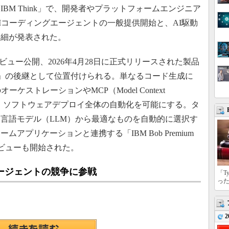
M Think」で、開発者やプラットフォームエンジニア
Iコーディングエージェントの一般提供開始と、AI駆動
詳細が発表された。
プレビュー公開、2026年4月28日に正式リリースされた製品
ssistant」の後継として位置付けられる。単なるコード生成に
ケストレーションやMCP（Model Context
通じて、ソフトウェアデプロイ全体の自動化を可能にする。タ
言語モデル（LLM）から最適なものを自動的に選択す
アプリケーションと連携する「IBM Bob Premium
トプレビューも開始された。
グエージェントの競争に参戦
「T
っ
2