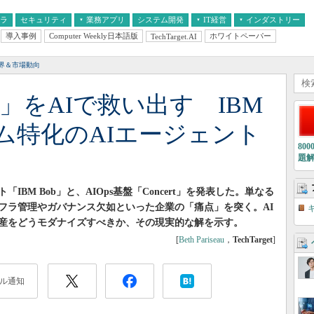
フラ
セキュリティ
業務アプリ
システム開発
IT経営
インダストリー
導入事例
Computer Weekly日本語版
ホワイトペーパー
TechTarget.AI
AI
経営とIT
医療IT
中堅・中小企業とIT
教育IT
界＆市場動向
L」をAIで救い出す IBM
ム特化のAIエージェント
80
題
IBM Bob」と、AIOps基盤「Concert」を発表した。単なる
フラ管理やガバナンス欠如といった企業の「痛点」を突く。AI
産をどうモダナイズすべきか、その現実的な解を示す。
[
Beth Pariseau
，
TechTarget
]
ル通知