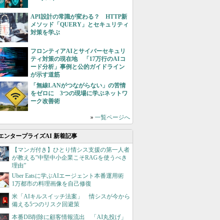
API設計の常識が変わる？ HTTP新
メソッド「QUERY」とセキュリティ
対策を学ぶ
フロンティアAIとサイバーセキュリ
ティ対策の現在地 「17万行のAIコ
ード分析」事例と公的ガイドライン
が示す道筋
「無線LANがつながらない」の苦情
をゼロに 3つの現場に学ぶネットワ
ーク改善術
»
一覧ページへ
エンタープライズAI 新着記事
【マンガ付き】ひとり情シス支援の第一人者
が教える”中堅中小企業こそRAGを使うべき
理由”
Uber Eatsに学ぶAIエージェント本番運用術
1万都市の料理画像を自己修復
米「AIキルスイッチ法案」 情シスが今から
備える5つのリスク回避策
本番DB削除に顧客情報流出 「AI丸投げ」