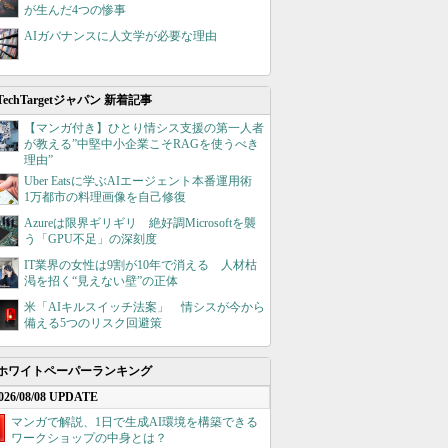
が生んだ4つの惨事
AIガバナンスに人文学が必要な理由
TechTargetジャパン 新着記事
【マンガ付き】ひとり情シス支援の第一人者
が教える”中堅中小企業こそRAGを使うべき
理由”
Uber Eatsに学ぶAIエージェント本番運用術
1万都市の料理画像を自己修復
Azureは限界ギリギリ 絶好調Microsoftを襲
う「GPU不足」の深刻度
IT業界の女性は9割が10年で消える 人材枯
渇を招く“見えない壁”の正体
米「AIキルスイッチ法案」 情シスが今から
備える5つのリスク回避策
ホワイトペーパーランキング
026/08/08 UPDATE
マンガで解説、1日で生成AI環境を構築できる
ワークショップの中身とは？