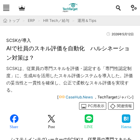
トップ
ERP
HR Tech／給与
運用＆Tips
2026年5月12日
SCSKが導入
AIで社員のスキル評価を自動化 ハルシネーショ
ン対策は？
SCSKは、従業員の専門スキルを評価・認定する「専門性認定制
度」に、生成AIを活用したスキル評価システムを導入した。評価
の妥当性と一貫性を確保し、公正で柔軟なスキル評価を実現す
る。
[
CaseHub.News
，TechTargetジャパン]
PC用表示
関連情報
Share
Post
LINE
Hatena
システムインテグレーターのSCSKは、従業員の専門スキルを