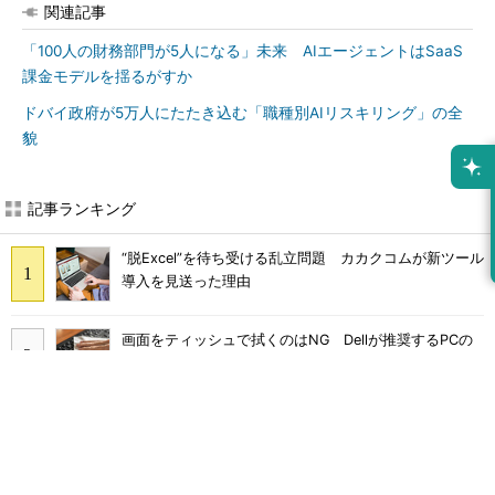
関連記事
「100人の財務部門が5人になる」未来 AIエージェントはSaaS
課金モデルを揺るがすか
ドバイ政府が5万人にたたき込む「職種別AIリスキリング」の全
貌
記事ランキング
“脱Excel”を待ち受ける乱立問題 カカクコムが新ツール
導入を見送った理由
画面をティッシュで拭くのはNG Dellが推奨するPCの
正しいお手入れ方法
継続利用は4割どまり M365 Copilotが「効く業務」と
期待外れの境界