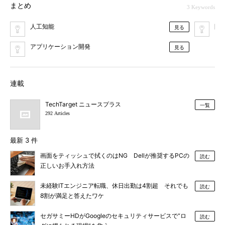
まとめ
3 Keywords
人工知能
開
見る
アプリケーション開発
見る
連載
TechTarget ニュースプラス
一覧
292 Articles
最新 3 件
画面をティッシュで拭くのはNG Dellが推奨するPCの
読む
正しいお手入れ方法
未経験ITエンジニア転職、休日出勤は4割超 それでも
読む
8割が満足と答えたワケ
セガサミーHDがGoogleのセキュリティサービスで“ロ
読む