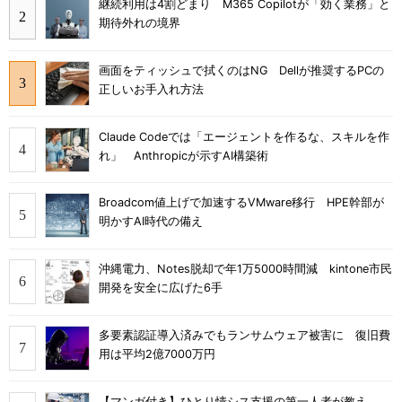
継続利用は4割どまり M365 Copilotが「効く業務」と
期待外れの境界
画面をティッシュで拭くのはNG Dellが推奨するPCの
正しいお手入れ方法
Claude Codeでは「エージェントを作るな、スキルを作
れ」 Anthropicが示すAI構築術
Broadcom値上げで加速するVMware移行 HPE幹部が
明かすAI時代の備え
沖縄電力、Notes脱却で年1万5000時間減 kintone市民
開発を安全に広げた6手
多要素認証導入済みでもランサムウェア被害に 復旧費
用は平均2億7000万円
【マンガ付き】ひとり情シス支援の第一人者が教え