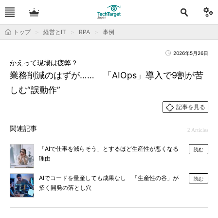
トップ
経営とIT
RPA
事例
2026年5月26日
かえって現場は疲弊？
業務削減のはずが…… 「AIOps」導入で9割が苦
しむ“誤動作”
記事を見る
関連記事
2 Articles
「AIで仕事を減らそう」とするほど生産性が悪くなる
読む
理由
AIでコードを量産しても成果なし 「生産性の谷」が
読む
招く開発の落とし穴