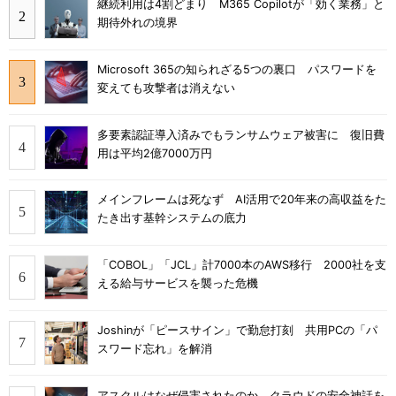
継続利用は4割どまり M365 Copilotが「効く業務」と
期待外れの境界
Microsoft 365の知られざる5つの裏口 パスワードを
変えても攻撃者は消えない
多要素認証導入済みでもランサムウェア被害に 復旧費
用は平均2億7000万円
メインフレームは死なず AI活用で20年来の高収益をた
たき出す基幹システムの底力
「COBOL」「JCL」計7000本のAWS移行 2000社を支
える給与サービスを襲った危機
Joshinが「ピースサイン」で勤怠打刻 共用PCの「パ
スワード忘れ」を解消
アスクルはなぜ侵害されたのか クラウドの安全神話を