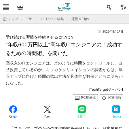
トップ
ERP
HR Tech／給与
運用＆Tips
2026年5月27日
学び続ける習慣を持続させるコツは？
”年収600万円以上”高年収ITエンジニアの「成功す
るための時間術」を聞いた
高収入のITエンジニアは、どのように時間をコントロールし、自
己投資しているのか。キッカケクリエイションの調査からは、年
収アップに向けた時間の捻出方法が具体的な数値とともに明らか
になった。
[TechTargetジャパン]
PC用表示
関連情報
Share
Post
LINE
Hatena
「スキルアップのための学習時間を確保したいが、日常業務に