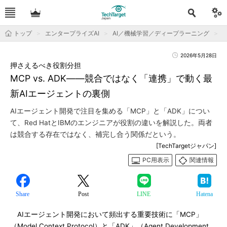
トップ
エンタープライズAI
AI／機械学習／ディープラーニング
2026年5月28日
押さえるべき役割分担
MCP vs. ADK――競合ではなく「連携」で動く最
新AIエージェントの裏側
AIエージェント開発で注目を集める「MCP」と「ADK」につい
て、Red HatとIBMのエンジニアが役割の違いを解説した。両者
は競合する存在ではなく、補完し合う関係だという。
[TechTargetジャパン]
PC用表示
関連情報
Share
Post
LINE
Hatena
AIエージェント開発において頻出する重要技術に「MCP」
（Model Context Protocol）と「ADK」（Agent Development