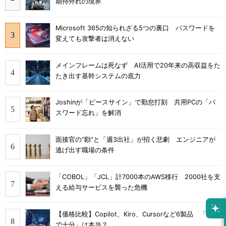
期待外れの境界
Microsoft 365の知られざる5つの裏口 パスワードを
変えても攻撃者は消えない
メインフレームは死なず AI活用で20年来の高収益をた
たき出す基幹システムの底力
Joshinが「ピースサイン」で勤怠打刻 共用PCの「パ
スワード忘れ」を解消
面接官の“勘”と「週3出社」が招く悲劇 エンジニアが
逃げ出す職場の条件
「COBOL」「JCL」計7000本のAWS移行 2000社を支
える給与サービスを襲った危機
【価格比較】Copilot、Kiro、Cursorなど6製品 「無料
で十分」は本当？