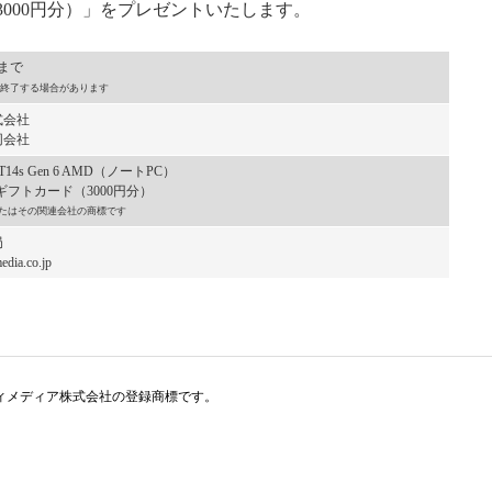
（3000円分）」をプレゼントいたします。
）まで
終了する場合があります
式会社
同会社
T14s Gen 6 AMD（ノートPC）
nギフトカード（3000円分）
Inc.またはその関連会社の商標です
局
dia.co.jp
アイティメディア株式会社の登録商標です。