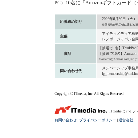
PC）10名に「Amazonギフトカード
2026年6月30日（火
応募締め切り
※回答数が規定値に達し次第
アイティメディア株
主催
レノボ・ジャパン合
【抽選で1名】ThinkPad 
賞品
【抽選で10名】Amazo
※AmazonはAmazon.com, 
メンバーシップ事務
問い合わせ先
lg_membership@sml.itme
Copyright © ITmedia, Inc. All Rights Reserved.
ITmediaは
お問い合わせ
|
プライバシーポリシー
|
運営会社