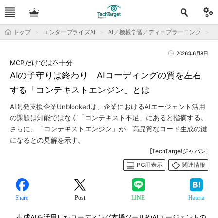
トップ
エンタープライズAI
AI／機械学習／ディープラーニング
2026年6月8日
MCPだけでは不十分
AIの子守りは終わり AIコーディングの質を左右
する「コンテキストエンジン」とは
AI開発支援企業Unblockedは、企業におけるAIエージェント活用
の課題は知能ではなく「コンテキスト不足」にあると指摘する。
さらに、「コンテキストエンジン」が、高品質なコード生成の鍵
になるとの見解を示す。
[TechTargetジャパン]
PC用表示
関連情報
Share
Post
LINE
Hatena
生成AIを活用したコーディング支援ツールやAIエージェントの