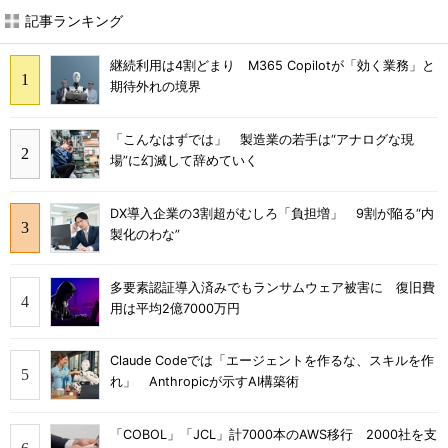
記事ランキング
継続利用は4割どまり M365 Copilotが「効く業務」と
期待外れの境界
「こんなはずでは」 製造業の若手は“アナログな現
場”に幻滅して辞めていく
DX導入企業の3割超がむしろ「負担増」 9割が陥る“内
製化のわな”
多要素認証導入済みでもランサムウェア被害に 復旧費
用は平均2億7000万円
Claude Codeでは「エージェントを作るな、スキルを作
れ」 Anthropicが示すAI構築術
「COBOL」「JCL」計7000本のAWS移行 2000社を支