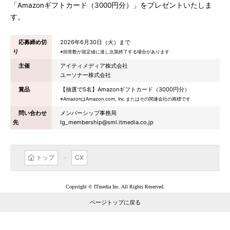
「Amazonギフトカード（3000円分）」をプレゼントいたしま
す。
応募締め切
2026年6月30日（火）まで
り
※回答数が規定値に達し次第終了する場合があります
主催
アイティメディア株式会社
ユーソナー株式会社
賞品
【抽選で5名】Amazonギフトカード（3000円分）
※AmazonはAmazon.com, Inc.またはその関連会社の商標です
問い合わせ
メンバーシップ事務局
先
lg_membership@sml.itmedia.co.jp
トップ
CX
Copyright © ITmedia Inc. All Rights Reserved.
ページトップに戻る