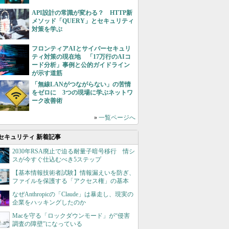
API設計の常識が変わる？ HTTP新
メソッド「QUERY」とセキュリティ
対策を学ぶ
フロンティアAIとサイバーセキュリ
ティ対策の現在地 「17万行のAIコ
ード分析」事例と公的ガイドライン
が示す道筋
「無線LANがつながらない」の苦情
をゼロに 3つの現場に学ぶネットワ
ーク改善術
»
一覧ページへ
セキュリティ 新着記事
2030年RSA廃止で迫る耐量子暗号移行 情シ
スが今すぐ仕込むべき5ステップ
【基本情報技術者試験】情報漏えいを防ぎ、
ファイルを保護する「アクセス権」の基本
なぜAnthropicの「Claude」は暴走し、現実の
企業をハッキングしたのか
Macを守る「ロックダウンモード」が“侵害
調査の障壁”になっている