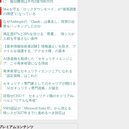
に 復旧費用は平均2億7000万円
Macを守る「ロックダウンモード」が“侵害調査
の障壁”になっている
なぜAnthropicの「Claude」は暴走し、現実の企
業をハッキングしたのか
満足度87%と28%を分ける「尊重」 情シスが
人材を手放さない条件
【基本情報技術者試験】情報漏えいを防ぎ、フ
ァイルを保護する「アクセス権」の基本
AI系資格を取得した「セキュリティエンジニ
ア」こそ将来有望になる理由
将来有望なセキュリティエンジニアになれる
「認定資格」はこれだ
セキュリティ専門家としてのキャリアが開ける
「AIセキュリティ専門資格」が誕生
目指せCISO？ セキュリティ職のキャリア4レ
ベルと“リアルな年収”
SMS認証が「Microsoft Entra ID」から消える
情シスが2027年までに進めるべき対応は
プレミアムコンテンツ