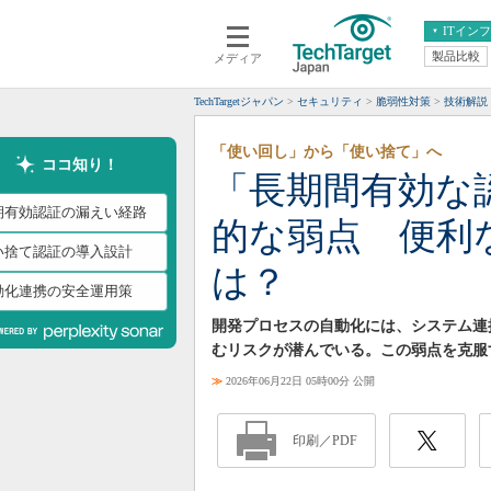
ITイン
製品比較
メディア
クラウド
エンタープライズ
ERP
仮想化
TechTargetジャパン
セキュリティ
脆弱性対策
技術解説
データ分析
サーバ＆ストレージ
「使い回し」から「使い捨て」へ
CX
スマートモバイル
ココ知り！
「長期間有効な
情報系システム
ネットワーク
期有効認証の漏えい経路
的な弱点 便利
システム運用管理
い捨て認証の導入設計
は？
動化連携の安全運用策
開発プロセスの自動化には、システム連
むリスクが潜んでいる。この弱点を克服
≫
2026年06月22日 05時00分 公開
印刷／PDF