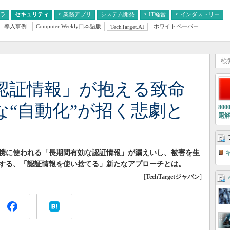
フラ
セキュリティ
業務アプリ
システム開発
IT経営
インダストリー
導入事例
Computer Weekly日本語版
ホワイトペーパー
TechTarget.AI
AI
経営とIT
医療IT
中堅・中小企業とIT
教育IT
認証情報」が抱える致命
な“自動化”が招く悲劇と
80
題
携に使われる「長期間有効な認証情報」が漏えいし、被害を生
する、「認証情報を使い捨てる」新たなアプローチとは。
[
TechTargetジャパン
]