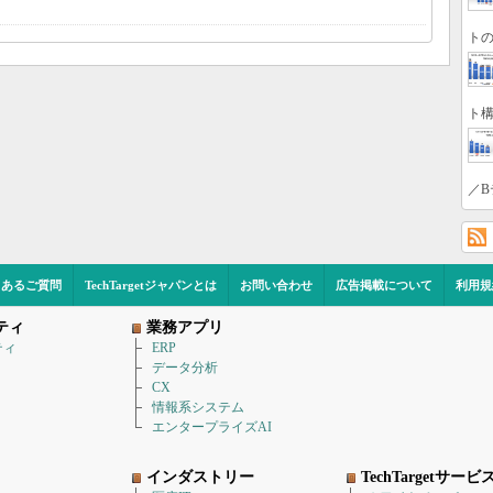
トの
ト構
／B
くあるご質問
TechTargetジャパンとは
お問い合わせ
広告掲載について
利用規
ティ
業務アプリ
ティ
ERP
データ分析
CX
情報系システム
エンタープライズAI
インダストリー
TechTargetサービ