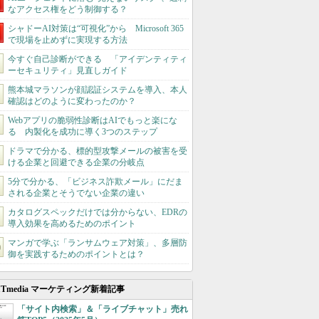
なアクセス権をどう制御する？
シャドーAI対策は“可視化”から Microsoft 365
で現場を止めずに実現する方法
今すぐ自己診断ができる 「アイデンティティ
ーセキュリティ」見直しガイド
熊本城マラソンが顔認証システムを導入、本人
確認はどのように変わったのか？
Webアプリの脆弱性診断はAIでもっと楽にな
る 内製化を成功に導く3つのステップ
ドラマで分かる、標的型攻撃メールの被害を受
ける企業と回避できる企業の分岐点
5分で分かる、「ビジネス詐欺メール」にだま
される企業とそうでない企業の違い
カタログスペックだけでは分からない、EDRの
導入効果を高めるためのポイント
マンガで学ぶ「ランサムウェア対策」、多層防
御を実践するためのポイントとは？
ITmedia マーケティング新着記事
「サイト内検索」＆「ライブチャット」売れ