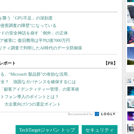
レポート
【PR】
icrosoft 製品群”の有効な活用...
万全？ 強固なガバナンスを確保するには
、「顧客アイデンティティー管理」の変革術
ートフォン導入のポイントとは？
 大企業向け5つの選定ポイント
Recommended by
TechTargetジャパン トップ
セキュリティ