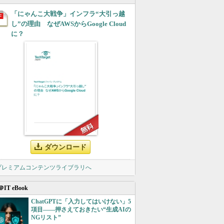
「にゃんこ大戦争」インフラ“大引っ越
し”の理由 なぜAWSからGoogle Cloud
に？
ダウンロード
 プレミアムコンテンツライブラリへ
＠IT eBook
ChatGPTに「入力してはいけない」5
項目――押さえておきたい“生成AIの
NGリスト”