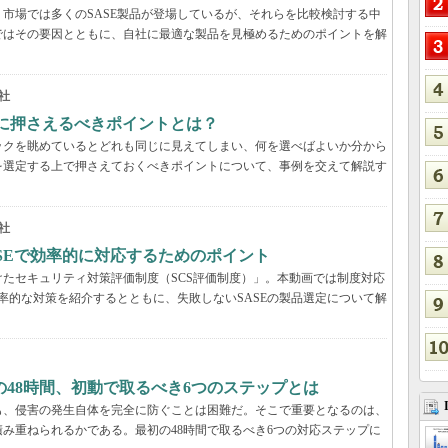
市場では多くのSASE製品が登場しているが、それらを比較検討する中
ではその要因とともに、自社に最適な製品を見極めるためのポイントを解
社
際に押さえるべきポイントとは？
ックを眺めているとどれも同じに見えてしまい、何を選べばよいか分から
を選定する上で押さえておくべきポイントについて、事例を交えて解説す
社
ASEで効率的に対応するためのポイント
たセキュリティ対策評価制度（SCS評価制度）」。本動画では制度対応
効率的な対策を紹介するとともに、失敗しないSASEの製品選定について解
48時間、初動で取るべき6つのステップとは
も、侵害の発生自体を完全に防ぐことは困難だ。そこで重要となるのは、
み重ねられるかである。最初の48時間で取るべき6つの対応ステップに