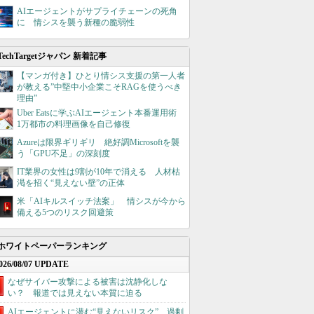
AIエージェントがサプライチェーンの死角
に 情シスを襲う新種の脆弱性
TechTargetジャパン 新着記事
【マンガ付き】ひとり情シス支援の第一人者
が教える”中堅中小企業こそRAGを使うべき
理由”
Uber Eatsに学ぶAIエージェント本番運用術
1万都市の料理画像を自己修復
Azureは限界ギリギリ 絶好調Microsoftを襲
う「GPU不足」の深刻度
IT業界の女性は9割が10年で消える 人材枯
渇を招く“見えない壁”の正体
米「AIキルスイッチ法案」 情シスが今から
備える5つのリスク回避策
ホワイトペーパーランキング
026/08/07 UPDATE
なぜサイバー攻撃による被害は沈静化しな
い？ 報道では見えない本質に迫る
AIエージェントに潜む“見えないリスク”、過剰