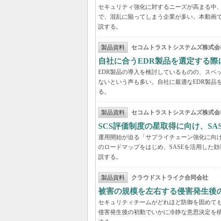
セキュリティ強化に対するニーズが高まる中、
で、混乱に陥ってしまう企業が多い。本動画
説する。
製品資料
セコムトラストシステムズ株式会
自社に合うEDR製品を選定する
EDR製品の導入を検討しているものの、スペ
ないという声も多い。自社に最適なEDR製品
る。
製品資料
セコムトラストシステムズ株式会
SCS評価制度の星取得に向け、S
運用開始が迫る「サプライチェーン強化に向け
のロードマップをはじめ、SASEを活用した
説する。
製品資料
クラウドストライク合同会社
被害の規模を左右する侵害発生後の
セキュリティチームがどれほど防御を固めて
侵害発生後の初動でいかに冷静な意思決定を積