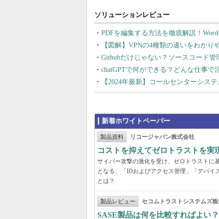
PDFを編集する方法を徹底解説！Wor
【図解】VPNの4種類の違いをわか
Githubだけじゃない？ソースコード
chatGPTで何ができる？どんな仕事
【2024年最新】コールセンターシス
新着ホワイトペーパー
製品資料
リコージャパン株式会社
コストを抑えてゼロトラストを実現する
サイバー攻撃の激化を受け、ゼロトラストに
となる、「IDおよびアクセス管理」「デバイ
とは？
製品レビュー
セコムトラストシステムズ株
SASE製品は何を比較すればよい