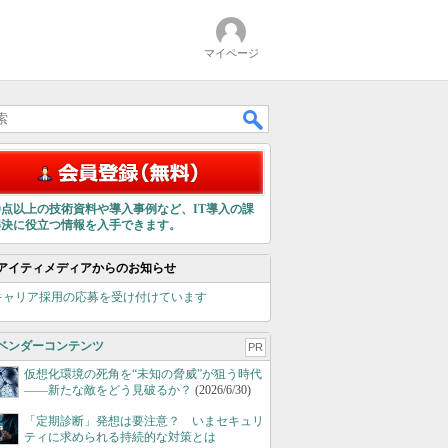
マイページ
00点以上の技術資料や導入事例など、IT導入の課
解決に役立つ情報を入手できます。
アイティメディアからのお知らせ
キャリア採用の応募を受け付けています
ベンダーコンテンツ
PR
仮想化環境の死角を“未知の脅威”が狙う時代
――新たな敵をどう見破るか？
(2026/6/30)
「定期診断」発想は要注意？ いまセキュリ
ティに求められる持続的な対策とは