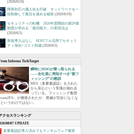
(2026/6/24)
障害対応の属人化を打破 ネットワークを一
括制御して復旧を速める秘策
(2026/6/19)
セキュリティの転機 2026年度開始の新評価
制度が求める「復旧能力」の実現法は
(2026/6/5)
新規導入はなし M365フル活用でセキュリ
ティ強化×コスト削減
(2026/6/3)
From Informa TechTarget
瞬時にM365が乗っ取られる
――全社員に周知すべき“新フ
ィッシング”の教訓
MFA（多要素認証）を入れた
から安心という常識が崩れ去
っている。フィッシング集団
ycoon2FA」が摘発されたが、脅威が完全になくな
たというわけではない。
アクセスランキング
026/08/07 UPDATE
多要素認証導入済みでもランサムウェア被害