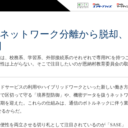
のネットワーク分離から脱却
例
は、校務系、学習系、外部接続系のそれぞれで専用PCを持つ
産性は上がらない。そこで注目したいのが恩納村教育委員会の
ドサービスの利用やハイブリッドワークといった新しい働き方
どで区切って守る「境界型防御」や、機密データを扱うネット
換期を迎えた。これらの仕組みは、通信のボトルネックに伴う
せるからだ。
させる切り札として注目されているのが「SASE」（Secure Acc