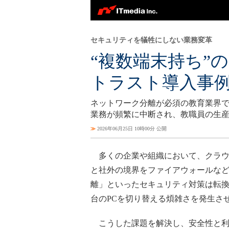
セキュリティを犠牲にしない業務変革
“複数端末持ち”
トラスト導入事
ネットワーク分離が必須の教育業界で
業務が頻繁に中断され、教職員の生
≫
2026年06月25日 10時00分 公開
多くの企業や組織において、クラウ
と社外の境界をファイアウォールな
離」といったセキュリティ対策は転
台のPCを切り替える煩雑さを発生さ
こうした課題を解決し、安全性と利便性を両立