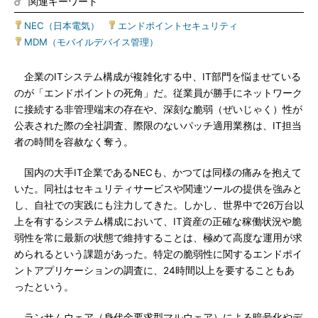
関連キーワード
NEC（日本電気）
|
エンドポイントセキュリティ
|
MDM（モバイルデバイス管理）
企業のITシステム構成が複雑化する中、IT部門を悩ませている
のが「エンドポイントの死角」だ。従業員が勝手にネットワーク
に接続する非管理端末の存在や、深刻な脆弱（ぜいじゃく）性が
公表された際の全社調査、際限のないパッチ適用業務は、IT担当
者の時間を容赦なく奪う。
国内の大手IT企業であるNECも、かつては同様の痛みを抱えて
いた。同社はセキュリティサービスや関連ツールの提供を強みと
し、自社での実践にも注力してきた。しかし、世界中で26万台以
上を有するシステム構成において、IT資産の正確な稼働状況や脆
弱性を常に最新の状態で維持することは、極めて高度な運用が求
められるという課題があった。特定の脆弱性に関するエンドポイ
ントアプリケーションの調査に、24時間以上を要することもあ
ったという。
ランサムウェア（身代金要求型マルウェア）による暗号化やデ