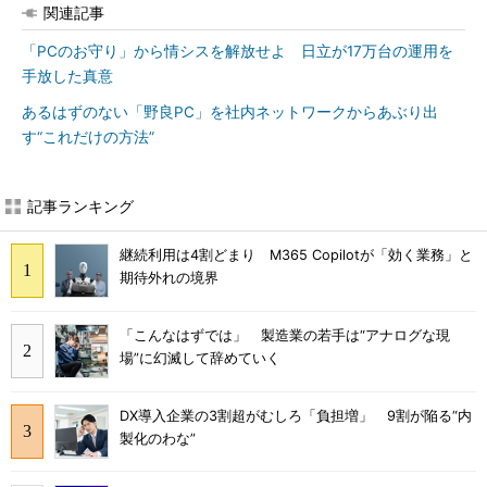
関連記事
「PCのお守り」から情シスを解放せよ 日立が17万台の運用を
手放した真意
あるはずのない「野良PC」を社内ネットワークからあぶり出
す“これだけの方法”
記事ランキング
継続利用は4割どまり M365 Copilotが「効く業務」と
期待外れの境界
「こんなはずでは」 製造業の若手は“アナログな現
場”に幻滅して辞めていく
DX導入企業の3割超がむしろ「負担増」 9割が陥る“内
製化のわな”