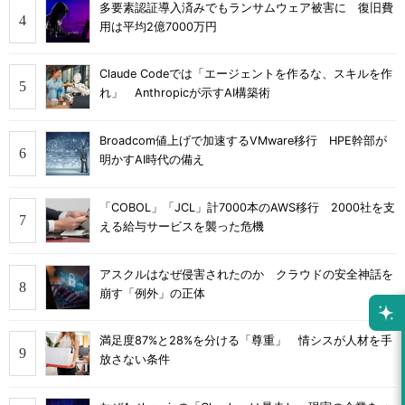
多要素認証導入済みでもランサムウェア被害に 復旧費
用は平均2億7000万円
Claude Codeでは「エージェントを作るな、スキルを作
れ」 Anthropicが示すAI構築術
Broadcom値上げで加速するVMware移行 HPE幹部が
明かすAI時代の備え
「COBOL」「JCL」計7000本のAWS移行 2000社を支
える給与サービスを襲った危機
アスクルはなぜ侵害されたのか クラウドの安全神話を
崩す「例外」の正体
満足度87%と28%を分ける「尊重」 情シスが人材を手
放さない条件