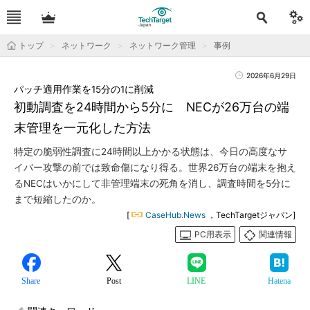
トップ
ネットワーク
ネットワーク管理
事例
2026年6月29日
パッチ適用作業を15分の1に削減
初動調査を24時間から5分に NECが26万台の端
末管理を一元化した方法
特定の脆弱性調査に24時間以上かかる状態は、今日の高度なサ
イバー攻撃の前では致命傷になり得る。世界26万台の端末を抱え
るNECはいかにして非管理端末の死角を消し、調査時間を5分に
まで短縮したのか。
[
CaseHub.News
，TechTargetジャパン]
PC用表示
関連情報
Share
Post
LINE
Hatena