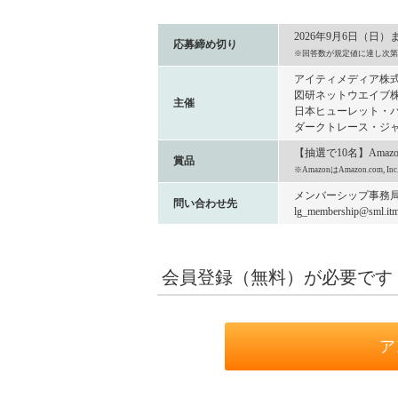
2026年9月6日（日）
応募締め切り
※回答数が規定値に達し次第
アイティメディア株
図研ネットウエイブ
主催
日本ヒューレット・パ
ダークトレース・ジャ
【抽選で10名】Amaz
賞品
※AmazonはAmazon.com
メンバーシップ事務
問い合わせ先
lg_membership@sml.itme
会員登録（無料）が必要です
ア