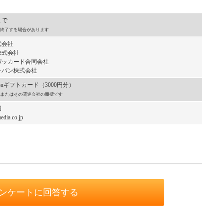
まで
終了する場合があります
式会社
株式会社
ッカード合同会社
パン株式会社
onギフトカード（3000円分）
, Inc.またはその関連会社の商標です
局
dia.co.jp
ンケートに回答する