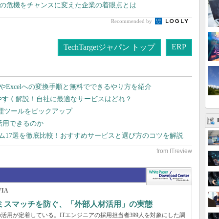
スの危機をチャンスに変えた企業の着眼点とは
Recommended by
ERP
TechTargetジャパン トップ
dやExcelへの変換手順と無料でできるやり方を紹介
りやすく解説！自社に最適なサービスはどれ？
管理ツールをピックアップ
で活用できるのか
テム17選を徹底比較！おすすめサービスと選び方のコツを解説
IA
のミスマッチを防ぐ、「外部人材活用」の実態
活用が定着している。ITエンジニアの採用担当者399人を対象にした調