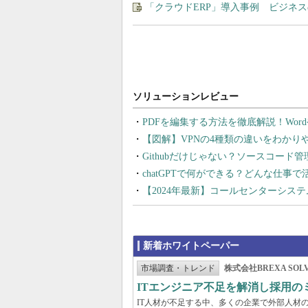
「クラウドERP」導入事例 ビジネ
PDFを編集する方法を徹底解説！Wor
【図解】VPNの4種類の違いをわか
Githubだけじゃない？ソースコード
chatGPTで何ができる？どんな仕事
【2024年最新】コールセンターシス
新着ホワイトペーパー
市場調査・トレンド
株式会社BREXA SOLV
ITエンジニア不足を解消し採用
IT人材が不足する中、多くの企業で外部人材の