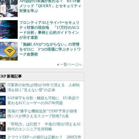
API設計の常識が変わる？ HTTP新
メソッド「QUERY」とセキュリティ
対策を学ぶ
フロンティアAIとサイバーセキュリ
ティ対策の現在地 「17万行のAIコ
ード分析」事例と公的ガイドライン
が示す道筋
「無線LANがつながらない」の苦情
をゼロに 3つの現場に学ぶネットワ
ーク改善術
»
一覧ページへ
ERP 新着記事
IT業界の女性は9割が10年で消える 人材枯
渇を招く“見えない壁”の正体
SAP保守を分割・離脱も可能に EU承認で
変わるECCユーザーの2027年問題
現場の“勝手な機能追加”でERP予算が崩壊
情シスが押さえるスコープ防衛7カ条
「即戦力」は幻想？ 中途の3割が消えるAI
時代のエンジニア生存戦略
クラウドERPへの移行は正解か？ 2800万件