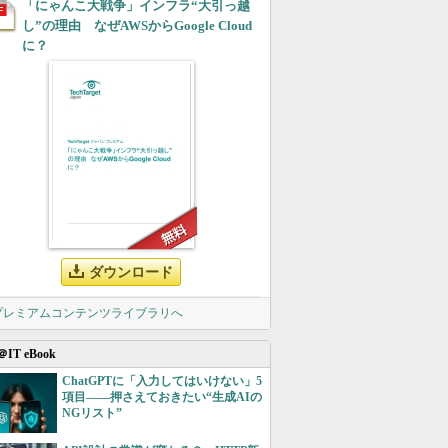
「にゃんこ大戦争」インフラ“大引っ越
し”の理由 なぜAWSからGoogle Cloud
に？
ダウンロード
 プレミアムコンテンツライブラリへ
＠IT eBook
ChatGPTに「入力してはいけない」5
項目――押さえておきたい“生成AIの
NGリスト”