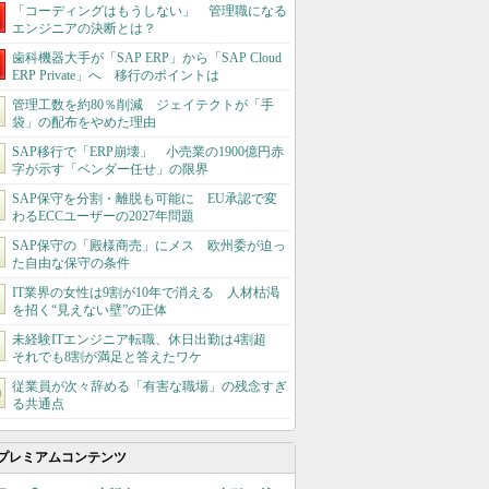
「コーディングはもうしない」 管理職になる
エンジニアの決断とは？
歯科機器大手が「SAP ERP」から「SAP Cloud
ERP Private」へ 移行のポイントは
管理工数を約80％削減 ジェイテクトが「手
袋」の配布をやめた理由
SAP移行で「ERP崩壊」 小売業の1900億円赤
字が示す「ベンダー任せ」の限界
SAP保守を分割・離脱も可能に EU承認で変
わるECCユーザーの2027年問題
SAP保守の「殿様商売」にメス 欧州委が迫っ
た自由な保守の条件
IT業界の女性は9割が10年で消える 人材枯渇
を招く“見えない壁”の正体
未経験ITエンジニア転職、休日出勤は4割超
それでも8割が満足と答えたワケ
従業員が次々辞める「有害な職場」の残念すぎ
る共通点
プレミアムコンテンツ