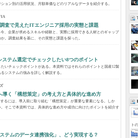
ジション別の活用状況、月額単価などのリアルなデータを紹介する。
IA
調査で見えたITエンジニア採用の実態と課題
る今、企業が求めるスキルや経験と、実際に採用できる人材とのギャップ
のか。調査結果を基に、その実態と課題を探った。
システム選定でチェックしたい8つのポイント
たいチェックポイントがある。本資料ではそれらのポイントと国産12製
あるシステムの強みを詳しく解説する。
ズ
功へ導く「構想策定」の考え方と具体的な進め方
受するには、導入前に取り組む「構想策定」が重要な要素になる。しか
い。そこで本資料では、具体的な進め方や成功に向けたポイントを紹介す
トの
システムのデータ連携強化」、どう実現する？