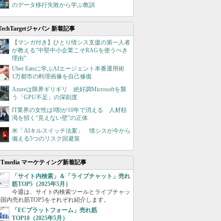
のデータ移行失敗から学ぶ教訓
TechTargetジャパン 新着記事
【マンガ付き】ひとり情シス支援の第一人者
が教える”中堅中小企業こそRAGを使うべき
理由”
Uber Eatsに学ぶAIエージェント本番運用術
1万都市の料理画像を自己修復
Azureは限界ギリギリ 絶好調Microsoftを襲
う「GPU不足」の深刻度
IT業界の女性は9割が10年で消える 人材枯
渇を招く“見えない壁”の正体
米「AIキルスイッチ法案」 情シスが今から
備える5つのリスク回避策
ITmedia マーケティング新着記事
「サイト内検索」＆「ライブチャット」売れ
筋TOP5（2025年5月）
今週は、サイト内検索ツールとライブチャッ
国内売れ筋TOP5をそれぞれ紹介します。
「ECプラットフォーム」売れ筋
TOP10（2025年5月）