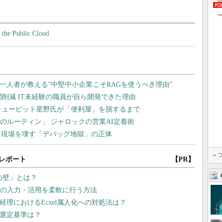
 the Public Cloud
»
レポート
【PR】
lの壁」とは？
幹データの入力・活用を柔軟に行う方法
経理におけるEcxel属人化への対処法は？
の選定基準は？