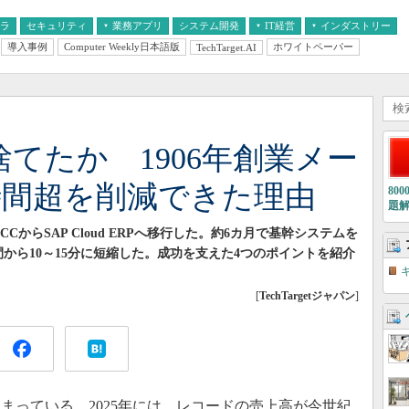
フラ
セキュリティ
業務アプリ
システム開発
IT経営
インダストリー
導入事例
Computer Weekly日本語版
ホワイトペーパー
TechTarget.AI
AI
経営とIT
医療IT
中堅・中小企業とIT
教育IT
捨てたか 1906年創業メー
時間超を削減できた理由
80
題
 ECCからSAP Cloud ERPへ移行した。約6カ月で基幹システムを
から10～15分に短縮した。成功を支えた4つのポイントを紹介
[
TechTargetジャパン
]
っている。2025年には、レコードの売上高が今世紀