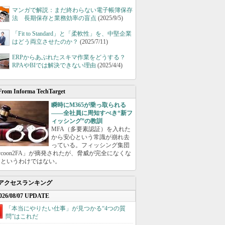
マンガで解説：まだ終わらない電子帳簿保存
法 長期保存と業務効率の盲点
(2025/9/5)
「Fit to Standard」と「柔軟性」を、中堅企業
はどう両立させたのか？
(2025/7/11)
ERPからあぶれたスキマ作業をどうする？
RPAやBIでは解決できない理由
(2025/4/4)
From Informa TechTarget
瞬時にM365が乗っ取られる
――全社員に周知すべき“新フ
ィッシング”の教訓
MFA（多要素認証）を入れた
から安心という常識が崩れ去
っている。フィッシング集団
ycoon2FA」が摘発されたが、脅威が完全になくな
たというわけではない。
アクセスランキング
026/08/07 UPDATE
「本当にやりたい仕事」が見つかる“4つの質
問”はこれだ