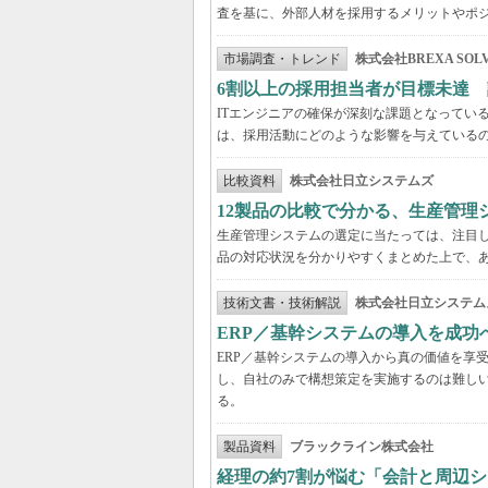
査を基に、外部人材を採用するメリットやポ
市場調査・トレンド
株式会社BREXA SOLV
6割以上の採用担当者が目標未達 
ITエンジニアの確保が深刻な課題となってい
は、採用活動にどのような影響を与えている
比較資料
株式会社日立システムズ
12製品の比較で分かる、生産管理
生産管理システムの選定に当たっては、注目し
品の対応状況を分かりやすくまとめた上で、
技術文書・技術解説
株式会社日立システム
ERP／基幹システムの導入を成
ERP／基幹システムの導入から真の価値を享
し、自社のみで構想策定を実施するのは難し
る。
製品資料
ブラックライン株式会社
経理の約7割が悩む「会計と周辺