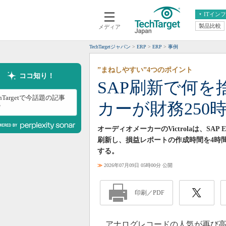
ITイン
製品比較
メディア
クラウド
エンタープライズ
ERP
仮想化
TechTargetジャパン
ERP
ERP
事例
データ分析
サーバ＆ストレージ
”まねしやすい”4つのポイント
CX
スマートモバイル
ココ知り！
SAP刷新で何を
情報系システム
ネットワーク
chTargetで今話題の記事
カーが財務250
システム運用管理
？
オーディオメーカーのVictrolaは、SAP
刷新し、損益レポートの作成時間を4時間
する。
≫
2026年07月09日 05時00分 公開
印刷／PDF
アナログレコードの人気が再び高ま