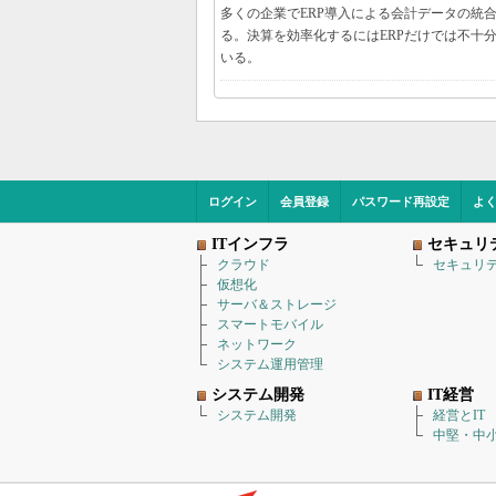
多くの企業でERP導入による会計データの統
る。決算を効率化するにはERPだけでは不十
いる。
ログイン
会員登録
パスワード再設定
よ
ITインフラ
セキュリ
クラウド
セキュリ
仮想化
サーバ＆ストレージ
スマートモバイル
ネットワーク
システム運用管理
システム開発
IT経営
システム開発
経営とIT
中堅・中小