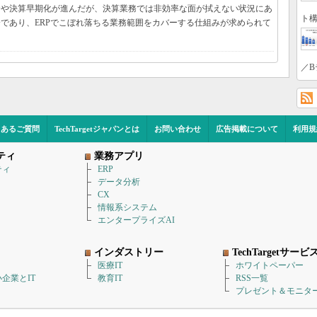
合や決算早期化が進んだが、決算業務では非効率な面が拭えない状況にあ
ト構
分であり、ERPでこぼれ落ちる業務範囲をカバーする仕組みが求められて
／B
くあるご質問
TechTargetジャパンとは
お問い合わせ
広告掲載について
利用規
ティ
業務アプリ
ティ
ERP
データ分析
CX
情報系システム
エンタープライズAI
インダストリー
TechTargetサービ
医療IT
ホワイトペーパー
企業とIT
教育IT
RSS一覧
プレゼント＆モニタ