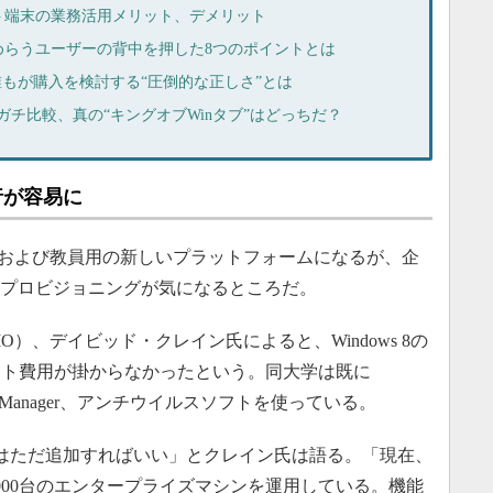
ト端末の業務活用メリット、デメリット
めらうユーザーの背中を押した8つのポイントとは
」、誰もが購入を検討する“圧倒的な正しさ”とは
ace 3」をガチ比較、真の“キングオブWinタブ”はどっちだ？
移行が容易に
学生および教員用の新しいプラットフォームになるが、企
とプロビジョニングが気になるところだ。
）、デイビッド・クレイン氏によると、Windows 8の
ート費用が掛からなかったという。同大学は既に
nfiguration Manager、アンチウイルスソフトを使っている。
ト）はただ追加すればいい」とクレイン氏は語る。「現在、
9000台のエンタープライズマシンを運用している。機能