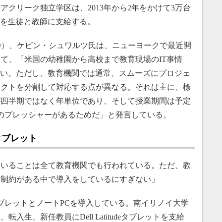
クリーク独立学区は、2013年から2年をかけて3万台
8タブレットを生徒と教師に支給する。
O）、ケビン・シュワルツ氏は、ニューヨークで最近開
て、「米国の幼稚園から高校まで教育現場のIT事情
ない。ただし、教育機関では通常、スムーズにプロジェ
ェクトを分割して対応する点が異なる。それは主に、標
が四半期ではなく年単位であり、そして授業期間は予定
のプレッシャーがあるためだ」と発言している。
8タブレット
いることは全て教育機関でも行われている。ただ、教
）制約がある中で導入をしているにすぎない」
8タブレットとノートPCを導入している。南イリノイ大学
、転入生、新任教員にDell Latitudeタブレットを支給