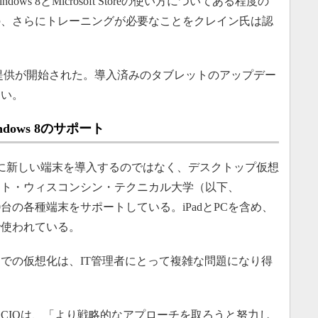
s 8とMicrosoft Storeの使い方についてある程度の
の、さらにトレーニングが必要なことをクレイン氏は認
 8.1の提供が開始された。導入済みのタブレットのアップデー
ない。
ows 8のサポート
8用に新しい端末を導入するのではなく、デスクトップ仮想
スト・ウィスコンシン・テクニカル大学（以下、
0台の各種端末をサポートしている。iPadとPCを含め、
で使われている。
での仮想化は、IT管理者にとって複雑な問題になり得
CIOは、「より戦略的なアプローチを取ろうと努力し