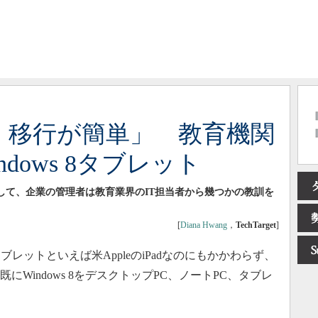
く、移行が簡単」 教育機関
dows 8タブレット
に関して、企業の管理者は教育業界のIT担当者から幾つかの教訓を
[
Diana Hwang
，
TechTarget
]
ットといえば米AppleのiPadなのにもかかわらず、
にWindows 8をデスクトップPC、ノートPC、タブレ