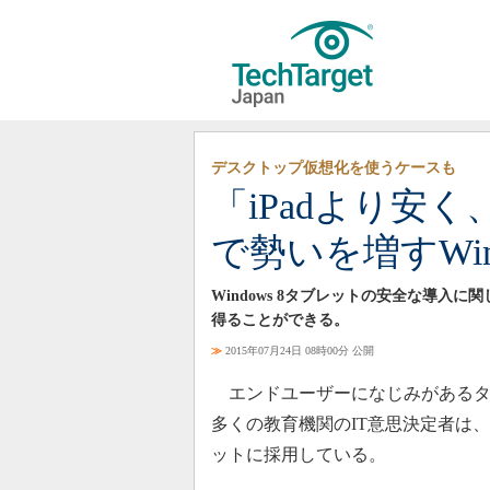
デスクトップ仮想化を使うケースも
「iPadより安
で勢いを増すWin
Windows 8タブレットの安全な導入
得ることができる。
≫
2015年07月24日 08時00分 公開
エンドユーザーになじみがあるタブレ
多くの教育機関のIT意思決定者は、既
ットに採用している。