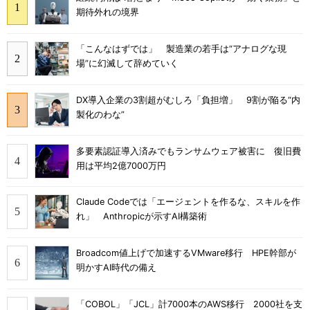
期待外れの境界
「こんなはずでは」 製造業の若手は“アナログな現
場”に幻滅して辞めていく
DX導入企業の3割超がむしろ「負担増」 9割が陥る“内
製化のわな”
多要素認証導入済みでもランサムウェア被害に 復旧費
用は平均2億7000万円
Claude Codeでは「エージェントを作るな、スキルを作
れ」 Anthropicが示すAI構築術
Broadcom値上げで加速するVMware移行 HPE幹部が
明かすAI時代の備え
「COBOL」「JCL」計7000本のAWS移行 2000社を支