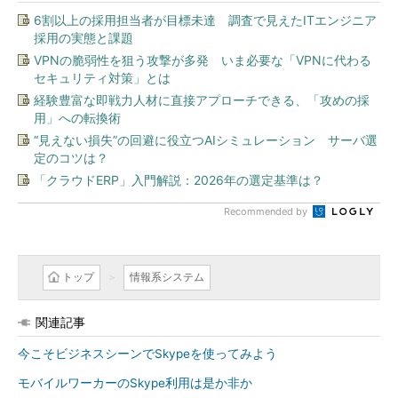
6割以上の採用担当者が目標未達 調査で見えたITエンジニア
採用の実態と課題
VPNの脆弱性を狙う攻撃が多発 いま必要な「VPNに代わる
セキュリティ対策」とは
経験豊富な即戦力人材に直接アプローチできる、「攻めの採
用」への転換術
“見えない損失”の回避に役立つAIシミュレーション サーバ選
定のコツは？
「クラウドERP」入門解説：2026年の選定基準は？
Recommended by
トップ
情報系システム
関連記事
今こそビジネスシーンでSkypeを使ってみよう
モバイルワーカーのSkype利用は是か非か