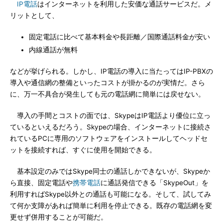
IP電話
はインターネットを利用した安価な通話サービスだ。メ
リットとして、
固定電話に比べて基本料金や長距離／国際通話料金が安い
内線通話が無料
などが挙げられる。しかし、IP電話の導入に当たってはIP-PBXの
導入や通信網の整備といったコストが掛かるのが実情だ。さら
に、万一不具合が発生しても元の電話網に簡単には戻せない。
導入の手間とコストの面では、SkypeはIP電話より優位に立っ
ているといえるだろう。Skypeの場合、インターネットに接続さ
れているPCに専用のソフトウェアをインストールしてヘッドセ
ットを接続すれば、すぐに使用を開始できる。
基本設定のみではSkype同士の通話しかできないが、Skypeか
ら直接、固定電話や
携帯電話
に通話発信できる「SkypeOut」を
利用すればSkype以外との通話も可能になる。そして、試してみ
て何か支障があれば簡単に利用を停止できる。既存の電話網を変
更せず併用することが可能だ。