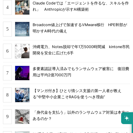
Claude Codeでは「エージェントを作るな、スキルを作
れ」 Anthropicが示すAI構築術
Broadcom値上げで加速するVMware移行 HPE幹部が
明かすAI時代の備え
沖縄電力、Notes脱却で年1万5000時間減 kintone市民
開発を安全に広げた6手
多要素認証導入済みでもランサムウェア被害に 復旧費
用は平均2億7000万円
【マンガ付き】ひとり情シス支援の第一人者が教え
る”中堅中小企業こそRAGを使うべき理由”
「身代金を支払う」以外のランサムウェア対策は本当に
あるのか？