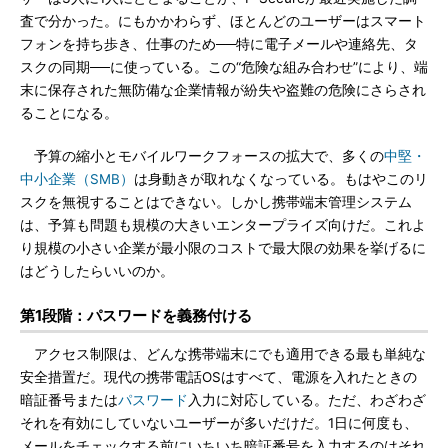
査で分かった。にもかかわらず、ほとんどのユーザーはスマート
フォンを持ち歩き、仕事のため──特に電子メールや連絡先、タ
スクの同期──に使っている。この“危険な組み合わせ”により、端
末に保存された無防備な企業情報が紛失や盗難の危険にさらされ
ることになる。
予算の縮小とモバイルワークフォースの拡大で、多くの
中堅・
中小企業（SMB）
は身動きが取れなくなっている。もはやこのリ
スクを無視することはできない。しかし携帯端末管理システム
は、予算も問題も規模の大きいエンタープライズ向けだ。これよ
り規模の小さい企業が最小限のコストで最大限の効果を挙げるに
はどうしたらいいのか。
第1段階：パスワードを義務付ける
アクセス制限は、どんな携帯端末にでも適用できる最も単純な
安全措置だ。現代の携帯電話OSはすべて、電源を入れたときの
暗証番号または
パスワード
入力に対応している。ただ、わざわざ
それを有効にしていないユーザーが多いだけだ。1日に何度も、
メールをチェックする前にいちいち暗証番号を入力するのはそれ