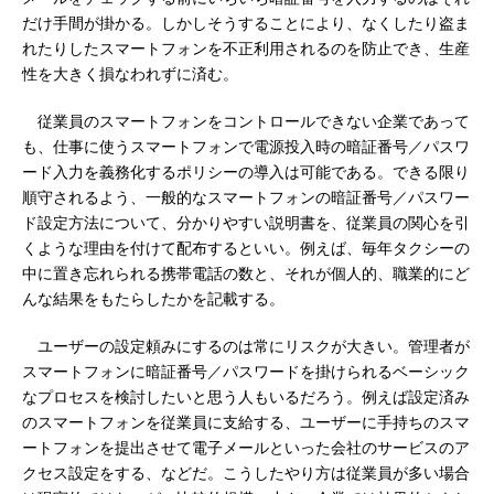
だけ手間が掛かる。しかしそうすることにより、なくしたり盗ま
れたりしたスマートフォンを不正利用されるのを防止でき、生産
性を大きく損なわれずに済む。
従業員のスマートフォンをコントロールできない企業であって
も、仕事に使うスマートフォンで電源投入時の暗証番号／パスワ
ード入力を義務化するポリシーの導入は可能である。できる限り
順守されるよう、一般的なスマートフォンの暗証番号／パスワー
ド設定方法について、分かりやすい説明書を、従業員の関心を引
くような理由を付けて配布するといい。例えば、毎年タクシーの
中に置き忘れられる携帯電話の数と、それが個人的、職業的にど
んな結果をもたらしたかを記載する。
ユーザーの設定頼みにするのは常にリスクが大きい。管理者が
スマートフォンに暗証番号／パスワードを掛けられるベーシック
なプロセスを検討したいと思う人もいるだろう。例えば設定済み
のスマートフォンを従業員に支給する、ユーザーに手持ちのスマ
ートフォンを提出させて電子メールといった会社のサービスのア
クセス設定をする、などだ。こうしたやり方は従業員が多い場合