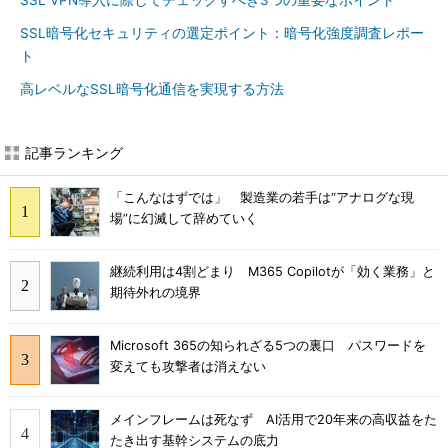
SSL VPN導入に際してチェックすべき3つの重要なポイント
SSL暗号化セキュリティの選定ポイント：暗号化強度調査レポー
ト
高レベルなSSL暗号化通信を実現する方法
記事ランキング
「こんなはずでは」 製造業の若手は“アナログな現
場”に幻滅して辞めていく
継続利用は4割どまり M365 Copilotが「効く業務」と
期待外れの境界
Microsoft 365の知られざる5つの裏口 パスワードを
変えても攻撃者は消えない
メインフレームは死なず AI活用で20年来の高収益をた
たき出す基幹システムの底力