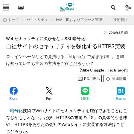
トップ
セキュリティ
IAM（IDおよびアクセス管理）
技術解説
2010年6月1日
Webセキュリティに欠かせないSSL暗号化
自社サイトのセキュリティを強化するHTTPS実装
ログインページなどで見掛ける「https://」で始まるURL。意味
は知っていても実装の方法をご存じだろうか？
[Mike Chapple，TechTarget]
PC用表示
関連情報
Share
Post
LINE
Hatena
暗号化
技術でWebサイトのセキュリティを確保できることはご
存じかもしれない。だが、HTTPSの末尾の「S」の具体的な意味
や、HTTPSをあなたの会社のWebサイトに実装する方法はご存
じだろうか。