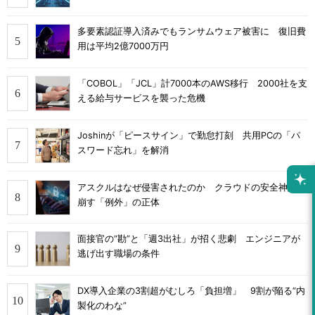
多要素認証導入済みでもランサムウェア被害に 復旧費
用は平均2億7000万円
「COBOL」「JCL」計7000本のAWS移行 2000社を支
える給与サービスを襲った危機
Joshinが「ピースサイン」で勤怠打刻 共用PCの「パ
スワード忘れ」を解消
アスクルはなぜ侵害されたのか クラウドの安全神話を
崩す「例外」の正体
面接官の“勘”と「週3出社」が招く悲劇 エンジニアが
逃げ出す職場の条件
DX導入企業の3割超がむしろ「負担増」 9割が陥る“内
製化のわな”