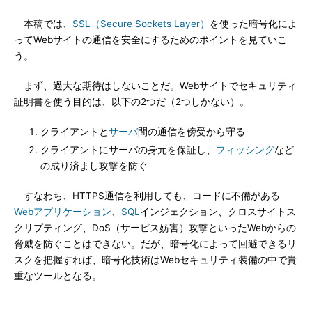
本稿では、
SSL（Secure Sockets Layer）
を使った暗号化によ
ってWebサイトの通信を安全にするためのポイントを見ていこ
う。
まず、過大な期待はしないことだ。Webサイトでセキュリティ
証明書を使う目的は、以下の2つだ（2つしかない）。
クライアントと
サーバ
間の通信を傍受から守る
クライアントにサーバの身元を保証し、
フィッシング
など
の成り済まし攻撃を防ぐ
すなわち、HTTPS通信を利用しても、コードに不備がある
Webアプリケーション
、
SQL
インジェクション、クロスサイトス
クリプティング、DoS（サービス妨害）攻撃といったWebからの
脅威を防ぐことはできない。だが、暗号化によって回避できるリ
スクを把握すれば、暗号化技術はWebセキュリティ装備の中で貴
重なツールとなる。