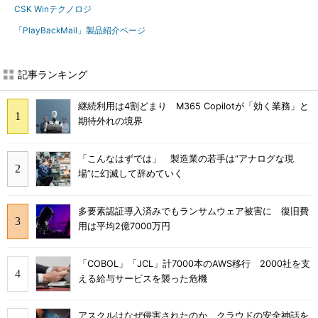
CSK Winテクノロジ
「PlayBackMail」製品紹介ページ
記事ランキング
継続利用は4割どまり M365 Copilotが「効く業務」と
期待外れの境界
「こんなはずでは」 製造業の若手は“アナログな現
場”に幻滅して辞めていく
多要素認証導入済みでもランサムウェア被害に 復旧費
用は平均2億7000万円
「COBOL」「JCL」計7000本のAWS移行 2000社を支
える給与サービスを襲った危機
アスクルはなぜ侵害されたのか クラウドの安全神話を