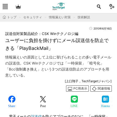
トップ
セキュリティ
情報漏えい対策
技術解説
2010年6月16日
誤送信対策製品紹介：CSK Winテクノロジ編
ユーザーに負担を掛けずにメール誤送信を防止で
きる「PlayBackMail」
情報漏えいの原因として上位に挙げられることの多い電子メール
の誤送信。CSK Winテクノロジでは「一時保留」「暗号化」
「Bcc強制書き換え」という3つの誤送信防止のアプローチを用
意している。
[上口翔子，TechTargetジャパン]
PC用表示
関連情報
Share
Post
LINE
Hatena
電子メールの
誤送信
を防ぐアプローチの1つに、「一時保留」