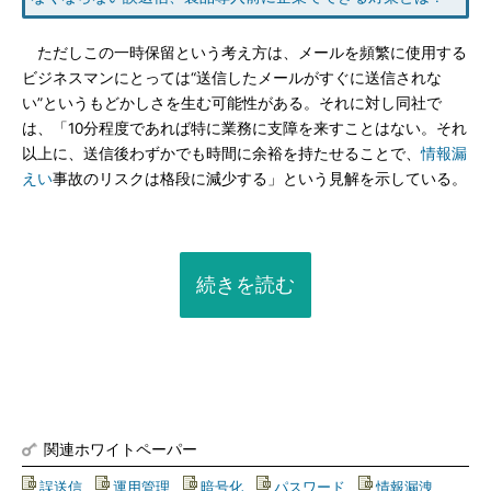
ただしこの一時保留という考え方は、メールを頻繁に使用する
ビジネスマンにとっては“送信したメールがすぐに送信されな
い”というもどかしさを生む可能性がある。それに対し同社で
は、「10分程度であれば特に業務に支障を来すことはない。それ
以上に、送信後わずかでも時間に余裕を持たせることで、
情報漏
えい
事故のリスクは格段に減少する」という見解を示している。
続きを読む
関連ホワイトペーパー
誤送信
|
運用管理
|
暗号化
|
パスワード
|
情報漏洩
|