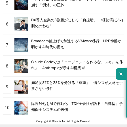
崩す「例外」の正体
DX導入企業の3割超がむしろ「負担増」 9割が陥る“内
製化のわな”
Broadcom値上げで加速するVMware移行 HPE幹部が
明かすAI時代の備え
Claude Codeでは「エージェントを作るな、スキルを作
れ」 Anthropicが示すAI構築術
満足度87%と28%を分ける「尊重」 情シスが人材を手
放さない条件
障害対処をAIで自動化 TDK子会社が語る「自律型」予
知保全システムの裏側
Copyright © ITmedia Inc. All Rights Reserved.