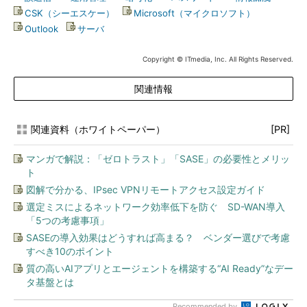
CSK（シーエスケー）
|
Microsoft（マイクロソフト）
|
Outlook
|
サーバ
Copyright © ITmedia, Inc. All Rights Reserved.
関連情報
関連資料（ホワイトペーパー）
[PR]
マンガで解説：「ゼロトラスト」「SASE」の必要性とメリッ
ト
図解で分かる、IPsec VPNリモートアクセス設定ガイド
選定ミスによるネットワーク効率低下を防ぐ SD-WAN導入
「5つの考慮事項」
SASEの導入効果はどうすれば高まる？ ベンダー選びで考慮
すべき10のポイント
質の高いAIアプリとエージェントを構築する“AI Ready”なデー
タ基盤とは
Recommended by