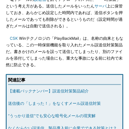
という考え方がある。送信したメールをいったん
サーバ
上に保管
しておき、あらかじめ設定した時間内であれば、送信ボタンを押
したメールであっても削除ができるというものだ（設定時間が過
ぎたメールは自動で送信される）。
CSK
Winテクノロジの「PlayBackMail」は、名称の由来ともな
っている、この一時保留機能を取り入れたメール誤送信対策製品
だ。書きかけのメールを誤って送信してしまったり、別のファイ
ルを添付してしまった場合にも、重大な事故になる前に社内で未
然に防止できる。
関連記事
【連載バックナンバー】誤送信対策製品紹介
送信後の「しまった！」をなくすメール誤送信対策
“うっかり送信”でも安心な暗号化メールの現実解
なくならない誤送信、製品導入前に企業でできる対策とは？