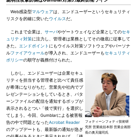
Web感染型
マルウェア
は、エンドユーザーというセキュリティ
リスクを的確に突いた
ウイルス
だ。
これまで企業は、
サーバ
やゲートウェイなど企業としての
セキ
ュリティ対策
に注力し、管理者は業務としてその徹底に従事して
きた。
エンドポイント
にもウイルス対策ソフトウェアやパーソナ
ル
ファイアウォール
が導入され、エンドユーザーも
セキュリティ
ポリシー
の順守が義務付けられた。
しかし、エンドユーザーは企業セキュ
リティを担当する管理者と比べて責任感
が希薄になりがちだ。営業先や社内でプ
レゼンテーションをしているとき、パタ
ーンファイルの配信を通知するポップが
表示されるとつい「後で実行」を選択し
てしまう。今回、Gumblarによる被害報
フォティーンフォティ技術研
告の中で問題となった
Acrobat Reader
究所 営業統括本部 営業企画部
のアップデートも、最新版の通知が急ぎ
長の奥天陽司氏
の仕事があるときに表示されれば、「後