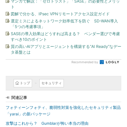
マンガで解説：「ゼロトラスト」「SASE」の必要性とメリッ
ト
図解で分かる、IPsec VPNリモートアクセス設定ガイド
選定ミスによるネットワーク効率低下を防ぐ SD-WAN導入
「5つの考慮事項」
SASEの導入効果はどうすれば高まる？ ベンダー選びで考慮
すべき10のポイント
質の高いAIアプリとエージェントを構築する“AI Ready”なデー
タ基盤とは
Recommended by
トップ
セキュリティ
関連記事
フォティーンフォティ、脆弱性対策を強化したセキュリティ製品
「yarai」の新パッケージ
攻撃はこれから？ Gumblarが怖い本当の理由