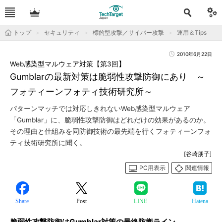
トップ
セキュリティ
標的型攻撃／サイバー攻撃
運用＆Tips
2010年6月22日
Web感染型マルウェア対策【第3回】
Gumblarの最新対策は脆弱性攻撃防御にあり ～
フォティーンフォティ技術研究所～
パターンマッチでは対応しきれないWeb感染型マルウェア
「Gumblar」に、脆弱性攻撃防御はどれだけの効果があるのか。
その理由と仕組みを同防御技術の最先端を行くフォティーンフォ
ティ技術研究所に聞く。
[谷崎朋子]
PC用表示
関連情報
Share
Post
LINE
Hatena
脆弱性攻撃防御はGumblar対策の最終防衛ライン