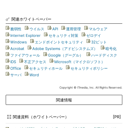
関連ホワイトペーパー
脆弱性
|
ウイルス
|
API
|
運用管理
|
マルウェア
|
Internet Explorer
|
セキュリティ対策
|
ゼロデイ
|
Windows
|
エンドポイントセキュリティ
|
32ビット
|
Acrobat
|
Adobe Systems（アドビシステムズ）
|
暗号化
|
ファイアウォール
|
Google（グーグル）
|
ハードディスク
|
IDS
|
不正アクセス
|
Microsoft（マイクロソフト）
|
Office
|
セキュリティホール
|
セキュリティポリシー
|
サーバ
|
Word
Copyright © ITmedia, Inc. All Rights Reserved.
関連情報
関連資料（ホワイトペーパー）
[PR]