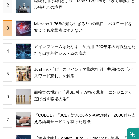
継続利用は4割どまり M365 Copilotが「効く業務」と
期待外れの境界
Microsoft 365の知られざる5つの裏口 パスワードを
変えても攻撃者は消えない
メインフレームは死なず AI活用で20年来の高収益をた
たき出す基幹システムの底力
Joshinが「ピースサイン」で勤怠打刻 共用PCの「パ
スワード忘れ」を解消
面接官の“勘”と「週3出社」が招く悲劇 エンジニアが
逃げ出す職場の条件
「COBOL」「JCL」計7000本のAWS移行 2000社を支
える給与サービスを襲った危機
【価格比較】Copilot、Kiro、Cursorなど6製品 「無料