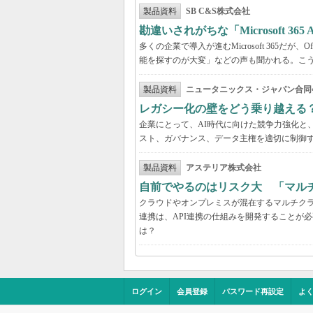
製品資料
SB C&S株式会社
勘違いされがちな「Microsoft 3
多くの企業で導入が進むMicrosoft 365だ
能を探すのが大変」などの声も聞かれる。こうしたよ
製品資料
ニュータニックス・ジャパン合同
レガシー化の壁をどう乗り越える
企業にとって、AI時代に向けた競争力強化と
スト、ガバナンス、データ主権を適切に制御
製品資料
アステリア株式会社
自前でやるのはリスク大 「マル
クラウドやオンプレミスが混在するマルチク
連携は、API連携の仕組みを開発することが
は？
ログイン
会員登録
パスワード再設定
よ