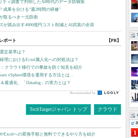
レポート
【PR】
の選定基準は？
経理におけるEcxel属人化への対処法は？
術：クラウド移行での事故を防ぐ知見を紹介
 vSphere環境を運用する方法とは...
最適化、「Datadog」の実力とは？
Recommended by
TechTargetジャパン トップ
クラウド
2
dやExcelへの変換手順と無料でできるやり方を紹介