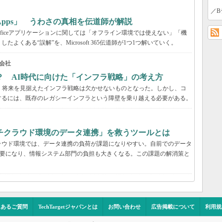
／B
65 Apps」 うわさの真相を伝道師が解説
が、Officeアプリケーションに関しては「オフライン環境では使えない」「機
くある“誤解”を、Microsoft 365伝道師が1つ1つ解いていく。
会社
？ AI時代に向けた「インフラ戦略」の考え方
、将来を見据えたインフラ戦略は欠かせないものとなった。しかし、コ
するには、既存のレガシーインフラという障壁を乗り越える必要がある。
チクラウド環境のデータ連携」を救うツールとは
ラウド環境では、データ連携の負荷が課題になりやすい。自前でのデータ
必要になり、情報システム部門の負担も大きくなる。この課題の解消策と
くあるご質問
TechTargetジャパンとは
お問い合わせ
広告掲載について
利用規