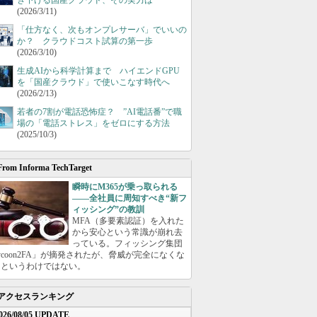
き下げる国産クラウド、その実力は
(2026/3/11)
「仕方なく、次もオンプレサーバ」でいいの
か？ クラウドコスト試算の第一歩
(2026/3/10)
生成AIから科学計算まで ハイエンドGPU
を「国産クラウド」で使いこなす時代へ
(2026/2/13)
若者の7割が電話恐怖症？ ”AI電話番”で職
場の「電話ストレス」をゼロにする方法
(2025/10/3)
From Informa TechTarget
瞬時にM365が乗っ取られる
――全社員に周知すべき“新フ
ィッシング”の教訓
MFA（多要素認証）を入れた
から安心という常識が崩れ去
っている。フィッシング集団
ycoon2FA」が摘発されたが、脅威が完全になくな
たというわけではない。
アクセスランキング
026/08/05 UPDATE