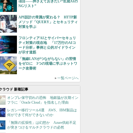
項目――押さえておきたい“生成AIの
NGリスト”
API設計の常識が変わる？ HTTP新
メソッド「QUERY」とセキュリティ
対策を学ぶ
フロンティアAIとサイバーセキュリ
ティ対策の現在地 「17万行のAIコ
ード分析」事例と公的ガイドライン
が示す道筋
「無線LANがつながらない」の苦情
をゼロに 3つの現場に学ぶネットワ
ーク改善術
»
一覧ページへ
クラウド 新着記事
オンプレ保守切れの恐怖 地銀協が次期イン
フラに「Oracle Cloud」を指名した理由
レガシー移行ツール6選 AWS、IBM製品は
何ができて何ができないのか
「無限の拡張性」は幻想か Azure供給不足
が突きつけるマルチクラウドの必然