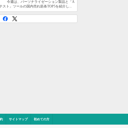
今週は、パーソナライゼーション製品と「A
テスト」ツールの国内売れ筋各TOP5を紹介し...
約
サイトマップ
初めての方