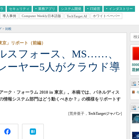
フラ
セキュリティ
業務アプリ
システム開発
IT経営
インダストリー
導入事例
Computer Weekly日本語版
ホワイトペーパー
TechTarget.AI
AI
経営とIT
医療IT
中堅・中小企業とIT
教育IT
グ
比較
n 東京」リポート（前編）
ルスフォース、MS……、
レーヤー5人がクラウド導
80
題
グアーク・フォーラム 2010 in 東京」。本稿では、パネルディス
の情報システム部門はどう動くべきか？」の模様をリポートす
[荒井亜子，
TechTargetジャパン
]