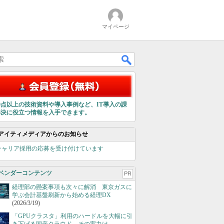
マイページ
00点以上の技術資料や導入事例など、IT導入の課
解決に役立つ情報を入手できます。
アイティメディアからのお知らせ
キャリア採用の応募を受け付けています
ベンダーコンテンツ
PR
経理部の懸案事項も次々に解消 東京ガスに
学ぶ会計基盤刷新から始める経理DX
(2026/3/19)
「GPUクラスタ」利用のハードルを大幅に引