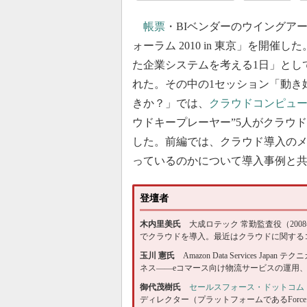
帳票
・BIベンダーのウイングアー
ォーラム 2010 in 東京」を開
た企業システムを考える1日」とし
れた。その中の1セッション「動き
きか？」では、
クラウドコンピュ
ウドキープレーヤー”5人がクラウ
した。前編では、クラウド導入の
っているのかについて導入事例と
登壇者
木内里美氏
大成ロテック 常勤監査役（200
でクラウドを導入。最近はクラウドに関する
玉川 憲氏
Amazon Data Services Jap
ネス――eコマース向け物流サービスの運用
御代茂樹氏
セールスフォース・ドットコム
ディレクター（プラットフォームであるForc