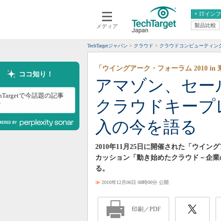
ITイン
製品比較
メディア
クラウド
エンタープライズ
ERP
仮想化
TechTargetジャパン
クラウド
クラウドコンピューティン
データ分析
サーバ＆ストレージ
「ウイングアーク・フォーラム 2010 i
CX
スマートモバイル
ココ知り！
アマゾン、セー
情報系システム
ネットワーク
chTargetで今話題の記事
クラウドキープ
システム運用管理
？
入の今を語る
2010年11月25日に開催された「ウイン
カッション「動き始めたクラウド－企業
る。
≫
2010年12月06日 08時00分 公開
印刷／PDF