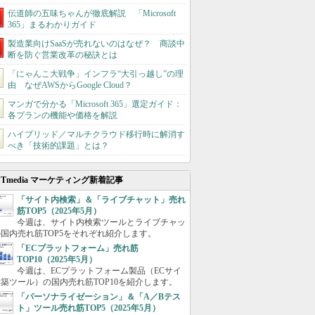
伝道師の五味ちゃんが徹底解説 「Microsoft
365」まるわかりガイド
製造業向けSaaSが売れないのはなぜ？ 商談中
断を防ぐ営業改革の秘訣とは
「にゃんこ大戦争」インフラ“大引っ越し”の理
由 なぜAWSからGoogle Cloud？
マンガで分かる「Microsoft 365」選定ガイド：
各プランの機能や価格を解説
ハイブリッド／マルチクラウド移行時に解消す
べき「技術的課題」とは？
ITmedia マーケティング新着記事
「サイト内検索」＆「ライブチャット」売れ
筋TOP5（2025年5月）
今週は、サイト内検索ツールとライブチャッ
国内売れ筋TOP5をそれぞれ紹介します。
「ECプラットフォーム」売れ筋
TOP10（2025年5月）
今週は、ECプラットフォーム製品（ECサイ
築ツール）の国内売れ筋TOP10を紹介します。
「パーソナライゼーション」＆「A／Bテス
ト」ツール売れ筋TOP5（2025年5月）