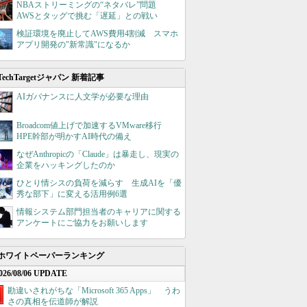
NBAストリーミングの“ネタバレ”問題
AWSとタッグで挑む「遅延」との戦い
検証環境を廃止してAWS費用4割減 スマホ
アプリ開発の"新常識"になるか
TechTargetジャパン 新着記事
AIガバナンスに人文学が必要な理由
Broadcom値上げで加速するVMware移行
HPE幹部が明かすAI時代の備え
なぜAnthropicの「Claude」は暴走し、現実の
企業をハッキングしたのか
ひとり情シスの負荷を減らす 生成AIを「優
秀な部下」に変える活用例6選
情報システム部門担当者のキャリアに関する
アンケートにご協力をお願いします
ホワイトペーパーランキング
026/08/06 UPDATE
勘違いされがちな「Microsoft 365 Apps」 うわ
さの真相を伝道師が解説