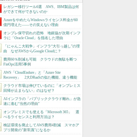
レガシー移行ツール6選 AWS、IBM製品は何
ができて何ができないのか
AzureをやめたらWindowsライセンス料金が60
億円増えた――その笑えない理由
オンプレ保守切れの恐怖 地銀協が次期インフ
ラに「Oracle Cloud」を指名した理由
「にゃんこ大戦争」インフラ“大引っ越し”の理
由 なぜAWSからGoogle Cloudに？
費用60％削減も可能 クラウドの無駄を断つ
FinOps活用5事例
AWS「CloudEndure」と「Azure Site
Recovery」 2大DRaaSの似た機能、違う機能
クラウド市場は伸びているのに「オンプレミス
回帰が止まらない」のはなぜ？
AIインフラの「パブリッククラウド離れ」が急
速に進む“当然の理由”
オンプレミスでも使える「Microsoft 365」 選
べるライセンスと利用方法は？
検証環境を廃止してAWS費用4割減 スマホア
プリ開発の"新常識"になるか