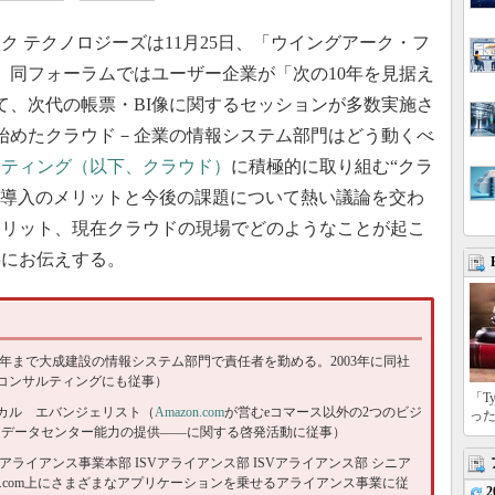
ク テクノロジーズは11月25日、「ウイングアーク・フ
催した。同フォーラムではユーザー企業が「次の10年を見据え
て、次代の帳票・BI像に関するセッションが多数実施さ
始めたクラウド－企業の情報システム部門はどう動くべ
ーティング（以下、クラウド）
に積極的に取り組む“クラ
ド導入のメリットと今後の課題について熱い議論を交わ
メリット、現在クラウドの現場でどのようなことが起こ
共にお伝えする。
8年まで大成建設の情報システム部門で責任者を勤める。2003年に同社
コンサルティングにも従事）
「T
an テクニカル エバンジェリスト（
Amazon.com
が営むeコマース以外の2つのビジ
っ
、データセンター能力の提供――に関する啓発活動に従事）
アライアンス事業本部 ISVアライアンス部 ISVアライアンス部 シニア
e.com上にさまざまなアプリケーションを乗せるアライアンス事業に従
2