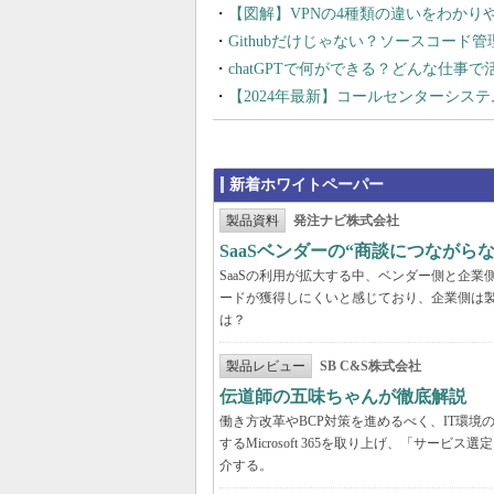
【図解】VPNの4種類の違いをわか
Githubだけじゃない？ソースコード
chatGPTで何ができる？どんな仕事
【2024年最新】コールセンターシス
新着ホワイトペーパー
製品資料
発注ナビ株式会社
SaaSベンダーの“商談につなが
SaaSの利用が拡大する中、ベンダー側と企
ードが獲得しにくいと感じており、企業側は
は？
製品レビュー
SB C&S株式会社
伝道師の五味ちゃんが徹底解説 「Mic
働き方改革やBCP対策を進めるべく、IT環
するMicrosoft 365を取り上げ、「サ
介する。