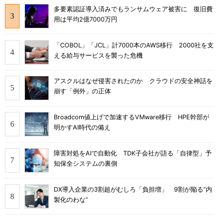
多要素認証導入済みでもランサムウェア被害に 復旧費
用は平均2億7000万円
「COBOL」「JCL」計7000本のAWS移行 2000社を支
える給与サービスを襲った危機
アスクルはなぜ侵害されたのか クラウドの安全神話を
崩す「例外」の正体
Broadcom値上げで加速するVMware移行 HPE幹部が
明かすAI時代の備え
障害対処をAIで自動化 TDK子会社が語る「自律型」予
知保全システムの裏側
DX導入企業の3割超がむしろ「負担増」 9割が陥る“内
製化のわな”