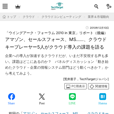
トップ
クラウド
クラウドコンピューティング
業界＆市場動向
2010年12月10日
「ウイングアーク・フォーラム 2010 in 東京」リポート（後編）
アマゾン、セールスフォース、MS……、クラウド
キープレーヤー5人がクラウド導入の課題を語る
企業への導入が加速するクラウドだが、いまだ不安視する声も多
い。課題はどこにあるのか？ パネルディスカッション「動き始
めたクラウド－企業の情報システム部門はどう動くべきか？」か
ら考えてみよう。
[荒井亜子，TechTargetジャパン]
PC用表示
関連情報
Share
Post
LINE
Hatena
前回の「
アマゾン、セールスフォース、MS……、クラウドキー