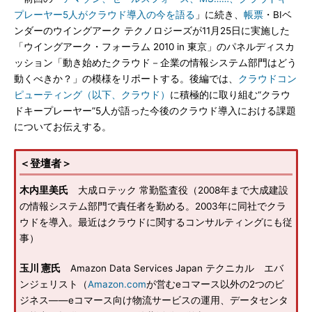
プレーヤー5人がクラウド導入の今を語る
」に続き、
帳票
・BIベ
ンダーのウイングアーク テクノロジーズが11月25日に実施した
「ウイングアーク・フォーラム 2010 in 東京」のパネルディスカ
ッション「動き始めたクラウド－企業の情報システム部門はどう
動くべきか？」の模様をリポートする。後編では、
クラウドコン
ピューティング（以下、クラウド）
に積極的に取り組む“クラウ
ドキープレーヤー”5人が語った今後のクラウド導入における課題
についてお伝えする。
＜登壇者＞
木内里美氏
大成ロテック 常勤監査役（2008年まで大成建設
の情報システム部門で責任者を勤める。2003年に同社でクラ
ウドを導入。最近はクラウドに関するコンサルティングにも従
事）
玉川 憲氏
Amazon Data Services Japan テクニカル エバ
ンジェリスト（
Amazon.com
が営むeコマース以外の2つのビ
ジネス――eコマース向け物流サービスの運用、データセンタ