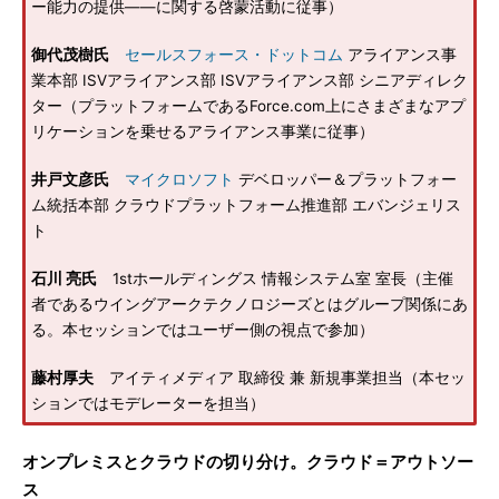
ー能力の提供――に関する啓蒙活動に従事）
御代茂樹氏
セールスフォース・ドットコム
アライアンス事
業本部 ISVアライアンス部 ISVアライアンス部 シニアディレク
ター（プラットフォームであるForce.com上にさまざまなアプ
リケーションを乗せるアライアンス事業に従事）
井戸文彦氏
マイクロソフト
デベロッパー＆プラットフォー
ム統括本部 クラウドプラットフォーム推進部 エバンジェリス
ト
石川 亮氏
1stホールディングス 情報システム室 室長（主催
者であるウイングアークテクノロジーズとはグループ関係にあ
る。本セッションではユーザー側の視点で参加）
藤村厚夫
アイティメディア 取締役 兼 新規事業担当（本セッ
ションではモデレーターを担当）
オンプレミスとクラウドの切り分け。クラウド＝アウトソー
ス