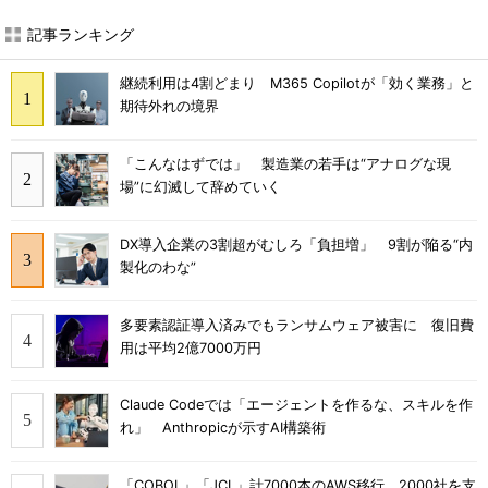
記事ランキング
継続利用は4割どまり M365 Copilotが「効く業務」と
期待外れの境界
「こんなはずでは」 製造業の若手は“アナログな現
場”に幻滅して辞めていく
DX導入企業の3割超がむしろ「負担増」 9割が陥る“内
製化のわな”
多要素認証導入済みでもランサムウェア被害に 復旧費
用は平均2億7000万円
Claude Codeでは「エージェントを作るな、スキルを作
れ」 Anthropicが示すAI構築術
「COBOL」「JCL」計7000本のAWS移行 2000社を支