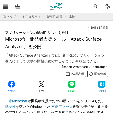
トップ
セキュリティ
脆弱性対策
比較
2011年2月17日
アプリケーションの脆弱性リスクを検証
Microsoft、開発者支援ツール「Attack Surface
Analyzer」を公開
「Attack Surface Analyzer」では、新開発のアプリケーション
導入によって攻撃の様相が変化するかどうかを検証できる。
[Robert Westervelt，TechTarget]
PC用表示
関連情報
Share
Post
LINE
Hatena
米Microsoft
が開発者支援のための新ツールをリリースした。
脆弱性
を突いたWindowsへの
不正アクセス
攻撃の様相が、新開発
のアプリケーション導入によって変化するかどうかを検証でき