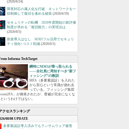
(2026/6/24)
障害対応の属人化を打破 ネットワークを一
括制御して復旧を速める秘策
(2026/6/19)
セキュリティの転機 2026年度開始の新評価
制度が求める「復旧能力」の実現法は
(2026/6/5)
新規導入はなし M365フル活用でセキュリ
ティ強化×コスト削減
(2026/6/3)
From Informa TechTarget
瞬時にM365が乗っ取られる
――全社員に周知すべき“新フ
ィッシング”の教訓
MFA（多要素認証）を入れた
から安心という常識が崩れ去
っている。フィッシング集団
ycoon2FA」が摘発されたが、脅威が完全になくな
たというわけではない。
アクセスランキング
026/08/08 UPDATE
多要素認証導入済みでもランサムウェア被害