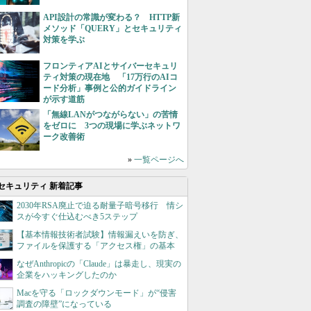
API設計の常識が変わる？ HTTP新
メソッド「QUERY」とセキュリティ
対策を学ぶ
フロンティアAIとサイバーセキュリ
ティ対策の現在地 「17万行のAIコ
ード分析」事例と公的ガイドライン
が示す道筋
「無線LANがつながらない」の苦情
をゼロに 3つの現場に学ぶネットワ
ーク改善術
»
一覧ページへ
セキュリティ 新着記事
2030年RSA廃止で迫る耐量子暗号移行 情シ
スが今すぐ仕込むべき5ステップ
【基本情報技術者試験】情報漏えいを防ぎ、
ファイルを保護する「アクセス権」の基本
なぜAnthropicの「Claude」は暴走し、現実の
企業をハッキングしたのか
Macを守る「ロックダウンモード」が“侵害
調査の障壁”になっている