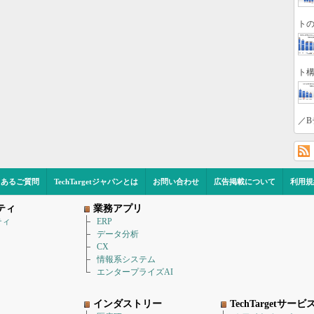
トの
ト構
／B
くあるご質問
TechTargetジャパンとは
お問い合わせ
広告掲載について
利用規
ティ
業務アプリ
ティ
ERP
データ分析
CX
情報系システム
エンタープライズAI
インダストリー
TechTargetサービ