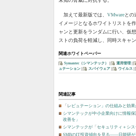
未知の脅威に対抗する。
加えて最新版では、
VMware
との
イメージとなるホワイトリストを作成
ャンと更新をランダムに行い、仮
ストの負荷を軽減し、同時スキャ
関連ホワイトペーパー
Symantec（シマンテック）
|
運用管理
|
ュテーション
|
スパイウェア
|
ウイルス
|
関連記事
「レピュテーション」の仕組みと効果
シマンテックが中小企業向けに情報保
改善を」
シマンテックが「セキュリティ＋シス
SMBのIT投資傾向を見る――日能研