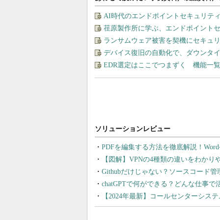
AI時代のエンドポイントセキュリテ
荏原製作所に学ぶ、エンドポイント
ランサムウェア被害を契機にセキュ
デバイス復旧の自動化で、ダウンタ
EDR選定はここでつまずく 機能一
PDFを編集する方法を徹底解説！Wor
【図解】VPNの4種類の違いをわか
Githubだけじゃない？ソースコード
chatGPTで何ができる？どんな仕事
【2024年最新】コールセンターシス