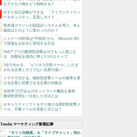
なアクセス権をどう制御する？
今すぐ自己診断ができる 「アイデンティティ
ーセキュリティ」見直しガイド
熊本城マラソンが顔認証システムを導入、本人
確認はどのように変わったのか？
シャドーAI対策は“可視化”から Microsoft 365
で現場を止めずに実現する方法
Webアプリの脆弱性診断はAIでもっと楽にな
る 内製化を成功に導く3つのステップ
5分で分かる、「ビジネス詐欺メール」にだま
される企業とそうでない企業の違い
ドラマで分かる、標的型攻撃メールの被害を受
ける企業と回避できる企業の分岐点
全世界で2万台ものネットワーク機器を運用、
脆弱性管理を一元化した方法とは
セキュリティソフトをすり抜ける標的型攻撃メ
ール、不審メールの見破り方とは？
ITmedia マーケティング新着記事
「サイト内検索」＆「ライブチャット」売れ