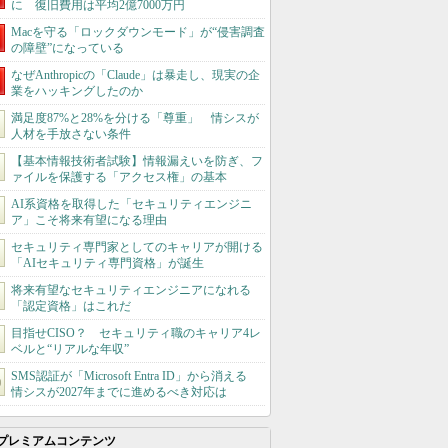
に 復旧費用は平均2億7000万円
Macを守る「ロックダウンモード」が“侵害調査
の障壁”になっている
なぜAnthropicの「Claude」は暴走し、現実の企
業をハッキングしたのか
満足度87%と28%を分ける「尊重」 情シスが
人材を手放さない条件
【基本情報技術者試験】情報漏えいを防ぎ、フ
ァイルを保護する「アクセス権」の基本
AI系資格を取得した「セキュリティエンジニ
ア」こそ将来有望になる理由
セキュリティ専門家としてのキャリアが開ける
「AIセキュリティ専門資格」が誕生
将来有望なセキュリティエンジニアになれる
「認定資格」はこれだ
目指せCISO？ セキュリティ職のキャリア4レ
ベルと“リアルな年収”
SMS認証が「Microsoft Entra ID」から消える
情シスが2027年までに進めるべき対応は
プレミアムコンテンツ