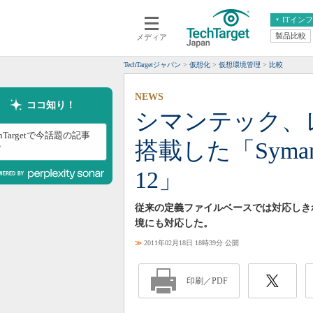
ITイン
製品比較
メディア
クラウド
エンタープライズ
ERP
仮想化
TechTargetジャパン
仮想化
仮想環境管理
比較
データ分析
サーバ＆ストレージ
NEWS
CX
スマートモバイル
ココ知り！
シマンテック、
情報系システム
ネットワーク
chTargetで今話題の記事
搭載した「Symantec 
システム運用管理
？
12」
従来の定義ファイルベースでは対応しき
境にも対応した。
≫
2011年02月18日 18時39分 公開
印刷／PDF