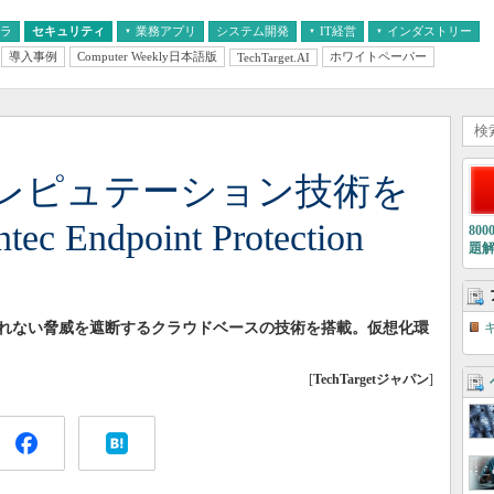
フラ
セキュリティ
業務アプリ
システム開発
IT経営
インダストリー
導入事例
Computer Weekly日本語版
ホワイトペーパー
TechTarget.AI
AI
経営とIT
医療IT
中堅・中小企業とIT
教育IT
レピュテーション技術を
Endpoint Protection
80
題
れない脅威を遮断するクラウドベースの技術を搭載。仮想化環
[
TechTargetジャパン
]