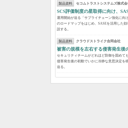
製品資料
セコムトラストシステムズ株式会
SCS評価制度の星取得に向け、S
運用開始が迫る「サプライチェーン強化に向け
のロードマップをはじめ、SASEを活用した
説する。
製品資料
クラウドストライク合同会社
被害の規模を左右する侵害発生後の
セキュリティチームがどれほど防御を固めて
侵害発生後の初動でいかに冷静な意思決定を積
迫る。