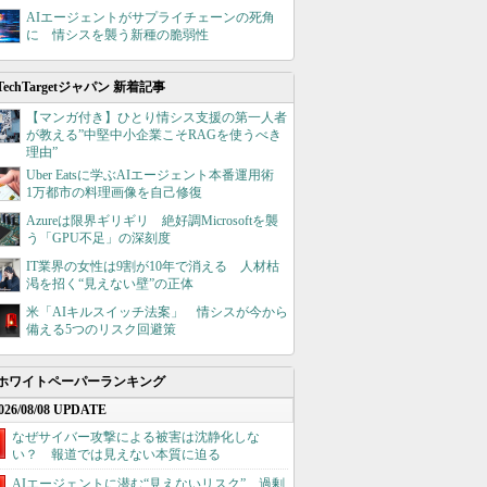
AIエージェントがサプライチェーンの死角
に 情シスを襲う新種の脆弱性
TechTargetジャパン 新着記事
【マンガ付き】ひとり情シス支援の第一人者
が教える”中堅中小企業こそRAGを使うべき
理由”
Uber Eatsに学ぶAIエージェント本番運用術
1万都市の料理画像を自己修復
Azureは限界ギリギリ 絶好調Microsoftを襲
う「GPU不足」の深刻度
IT業界の女性は9割が10年で消える 人材枯
渇を招く“見えない壁”の正体
米「AIキルスイッチ法案」 情シスが今から
備える5つのリスク回避策
ホワイトペーパーランキング
026/08/08 UPDATE
なぜサイバー攻撃による被害は沈静化しな
い？ 報道では見えない本質に迫る
AIエージェントに潜む“見えないリスク”、過剰