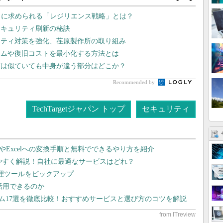
ィに求められる「レジリエンス戦略」とは？
セキュリティ刷新の秘訣
リティ対策を強化、荏原製作所の取り組み
イムや復旧コストを最小化する方法とは
覧は似ていても中身が違う部分はどこか？
Recommended by
TechTargetジャパン トップ
セキュリティ
dやExcelへの変換手順と無料でできるやり方を紹介
りやすく解説！自社に最適なサービスはどれ？
管理ツールをピックアップ
で活用できるのか
テム17選を徹底比較！おすすめサービスと選び方のコツを解説