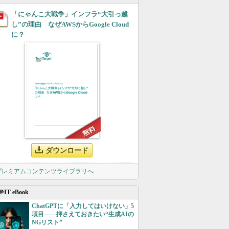
「にゃんこ大戦争」インフラ“大引っ越
し”の理由 なぜAWSからGoogle Cloud
に？
ダウンロード
 プレミアムコンテンツライブラリへ
＠IT eBook
ChatGPTに「入力してはいけない」5
項目――押さえておきたい“生成AIの
NGリスト”