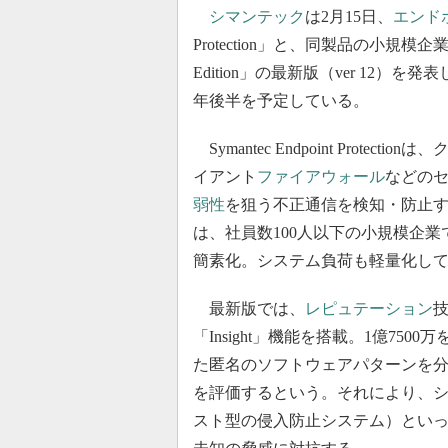
シマンテック
は2月15日、
エンド
Protection」と、同製品の小規模企業向け製品「S
Edition」の最新版（ver 12）
年後半を予定している。
Symantec Endpoint Protect
イアント
ファイアウォール
などの
弱性
を狙う不正通信を検知・防止
は、社員数100人以下の小規模企
簡素化。システム負荷も軽量化し
最新版では、
レピュテーション
「Insight」機能を搭載。1億7
た匿名のソフトウェアパターンを分
を評価するという。それにより、シ
スト型の侵入防止システム）とい