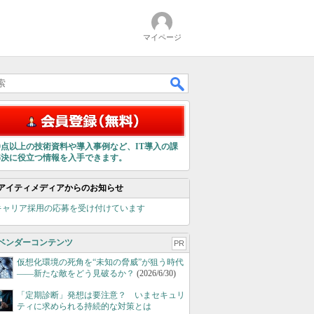
マイページ
00点以上の技術資料や導入事例など、IT導入の課
解決に役立つ情報を入手できます。
アイティメディアからのお知らせ
キャリア採用の応募を受け付けています
ベンダーコンテンツ
PR
仮想化環境の死角を“未知の脅威”が狙う時代
――新たな敵をどう見破るか？
(2026/6/30)
「定期診断」発想は要注意？ いまセキュリ
ティに求められる持続的な対策とは