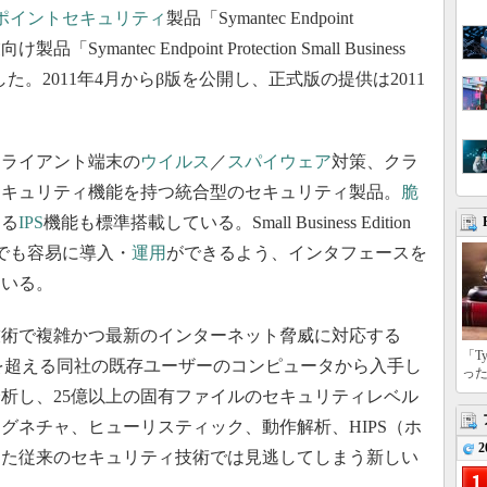
ポイントセキュリティ
製品「Symantec Endpoint
ymantec Endpoint Protection Small Business
を発表した。2011年4月からβ版を公開し、正式版の提供は2011
ionは、クライアント端末の
ウイルス
／
スパイウェア
対策、クラ
セキュリティ機能を持つ統合型のセキュリティ製品。
脆
する
IPS
機能も標準搭載している。Small Business Edition
業でも容易に導入・
運用
ができるよう、インタフェースを
ている。
技術で複雑かつ最新のインターネット脅威に対応する
「T
500万を超える同社の既存ユーザーのコンピュータから入手し
っ
析し、25億以上の固有ファイルのセキュリティレベル
グネチャ、ヒューリスティック、動作解析、HIPS（ホ
2
った従来のセキュリティ技術では見逃してしまう新しい