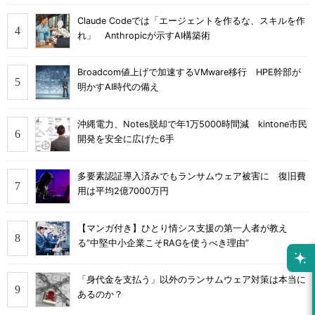
Claude Codeでは「エージェントを作るな、スキルを作
れ」 Anthropicが示すAI構築術
Broadcom値上げで加速するVMware移行 HPE幹部が
明かすAI時代の備え
沖縄電力、Notes脱却で年1万5000時間減 kintone市民
開発を安全に広げた6手
多要素認証導入済みでもランサムウェア被害に 復旧費
用は平均2億7000万円
【マンガ付き】ひとり情シス支援の第一人者が教え
る”中堅中小企業こそRAGを使うべき理由”
「身代金を支払う」以外のランサムウェア対策は本当に
あるのか？