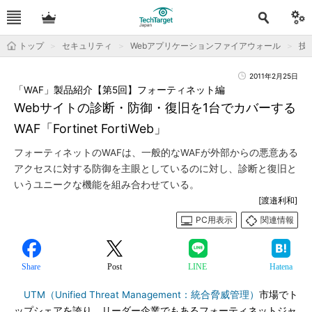
トップ
セキュリティ
Webアプリケーションファイアウォール
技
2011年2月25日
「WAF」製品紹介【第5回】フォーティネット編
Webサイトの診断・防御・復旧を1台でカバーする
WAF「Fortinet FortiWeb」
フォーティネットのWAFは、一般的なWAFが外部からの悪意ある
アクセスに対する防御を主眼としているのに対し、診断と復旧と
いうユニークな機能を組み合わせている。
[渡邉利和]
PC用表示
関連情報
Share
Post
LINE
Hatena
UTM（Unified Threat Management：統合脅威管理）
市場でト
ップシェアを誇り、リーダー企業でもあるフォーティネットジャ