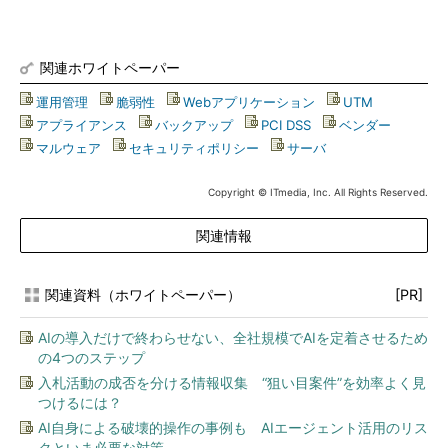
関連ホワイトペーパー
運用管理
|
脆弱性
|
Webアプリケーション
|
UTM
|
アプライアンス
|
バックアップ
|
PCI DSS
|
ベンダー
|
マルウェア
|
セキュリティポリシー
|
サーバ
Copyright © ITmedia, Inc. All Rights Reserved.
関連情報
関連資料（ホワイトペーパー）
[PR]
AIの導入だけで終わらせない、全社規模でAIを定着させるため
の4つのステップ
入札活動の成否を分ける情報収集 “狙い目案件”を効率よく見
つけるには？
AI自身による破壊的操作の事例も AIエージェント活用のリス
クといま必要な対策