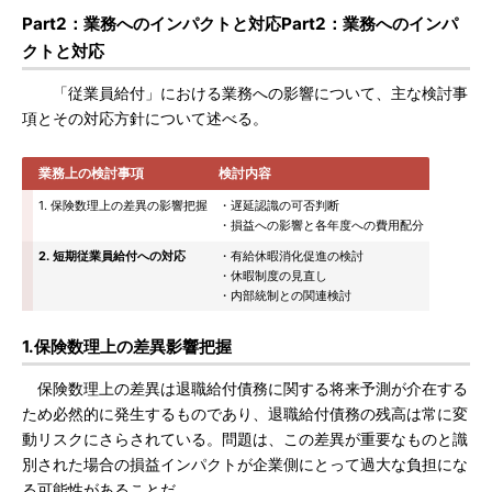
Part2：業務へのインパクトと対応Part2：業務へのインパ
クトと対応
「従業員給付」における業務への影響について、主な検討事
項とその対応方針について述べる。
業務上の検討事項
検討内容
1. 保険数理上の差異の影響把握
・遅延認識の可否判断
・損益への影響と各年度への費用配分
2. 短期従業員給付への対応
・有給休暇消化促進の検討
・休暇制度の見直し
・内部統制との関連検討
1.保険数理上の差異影響把握
保険数理上の差異は退職給付債務に関する将来予測が介在する
ため必然的に発生するものであり、退職給付債務の残高は常に変
動リスクにさらされている。問題は、この差異が重要なものと識
別された場合の損益インパクトが企業側にとって過大な負担にな
る可能性があることだ。