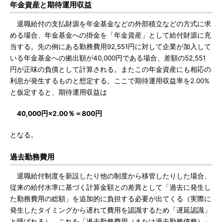
年金資産と期待運用収益
退職給付の支払財源を年金基金などの外部積立などの方式に求
める場合、年金基金への掛金を「年金資産」として給付財源に充
当する。先の例にある勤務費用92,551円に対して企業が加入して
いる年金基金への拠出額が40,000円である場合、差額の52,551
円が正味の負債として計算される。またこの年金資産にも相応の
利息が発生するものと想定する。ここで期待運用収益率を2.00%
と仮定すると、期待運用収益は
40,000円×2.00％＝800円
となる。
過去勤務費用
退職給付制度を新設したり他の制度から移管したりした場合、
従来の給付水準に基づく計算金額との差異として「過去に発生し
た勤務費用の総額」を追加的に負担する必要が出てくる（実際に
発生したタイミングから遅れて費用を認識するため「遅延認識」
と呼ばれる）。これを「過去勤務費用（または過去勤務債務）」