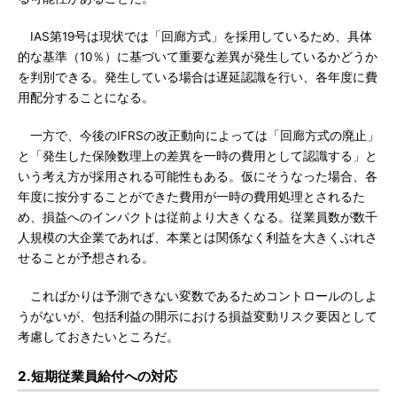
IAS第19号は現状では「回廊方式」を採用しているため、具体
的な基準（10％）に基づいて重要な差異が発生しているかどうか
を判別できる。発生している場合は遅延認識を行い、各年度に費
用配分することになる。
一方で、今後のIFRSの改正動向によっては「回廊方式の廃止」
と「発生した保険数理上の差異を一時の費用として認識する」と
いう考え方が採用される可能性もある。仮にそうなった場合、各
年度に按分することができた費用が一時の費用処理とされるた
め、損益へのインパクトは従前より大きくなる。従業員数が数千
人規模の大企業であれば、本業とは関係なく利益を大きくぶれさ
せることが予想される。
こればかりは予測できない変数であるためコントロールのしよ
うがないが、包括利益の開示における損益変動リスク要因として
考慮しておきたいところだ。
2.短期従業員給付への対応