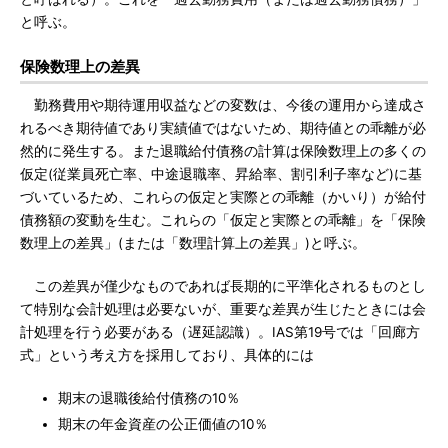
と呼ぶ。
保険数理上の差異
勤務費用や期待運用収益などの変数は、今後の運用から達成さ
れるべき期待値であり実績値ではないため、期待値との乖離が必
然的に発生する。また退職給付債務の計算は保険数理上の多くの
仮定(従業員死亡率、中途退職率、昇給率、割引利子率など)に基
づいているため、これらの仮定と実際との乖離（かいり）が給付
債務額の変動を生む。これらの「仮定と実際との乖離」を「保険
数理上の差異」(または「数理計算上の差異」)と呼ぶ。
この差異が僅少なものであれば長期的に平準化されるものとし
て特別な会計処理は必要ないが、重要な差異が生じたときには会
計処理を行う必要がある（遅延認識）。IAS第19号では「回廊方
式」という考え方を採用しており、具体的には
期末の退職後給付債務の10％
期末の年金資産の公正価値の10％