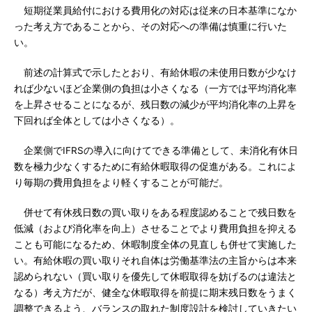
短期従業員給付における費用化の対応は従来の日本基準になか
った考え方であることから、その対応への準備は慎重に行いた
い。
前述の計算式で示したとおり、有給休暇の未使用日数が少なけ
れば少ないほど企業側の負担は小さくなる（一方では平均消化率
を上昇させることになるが、残日数の減少が平均消化率の上昇を
下回れば全体としては小さくなる）。
企業側でIFRSの導入に向けてできる準備として、未消化有休日
数を極力少なくするために有給休暇取得の促進がある。これによ
り毎期の費用負担をより軽くすることが可能だ。
併せて有休残日数の買い取りをある程度認めることで残日数を
低減（および消化率を向上）させることでより費用負担を抑える
ことも可能になるため、休暇制度全体の見直しも併せて実施した
い。有給休暇の買い取りそれ自体は労働基準法の主旨からは本来
認められない（買い取りを優先して休暇取得を妨げるのは違法と
なる）考え方だが、健全な休暇取得を前提に期末残日数をうまく
調整できるよう、バランスの取れた制度設計を検討していきたい