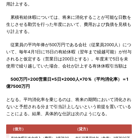
用計上する。
累積有給休暇については、将来に消化することが可能な日数を
生じさせる勤労を行った年度において、費用および負債を見積も
り計上する。
従業員の平均年俸が500万円である会社（従業員2000人）につ
いて、毎年4月1日に15日の有給休暇（翌年まで繰越可能）が付与
されると仮定する（営業日は200日とする）。年度末で5日を未
使用で繰り越していた場合、会社が計上する有休休暇引当額は
500万円÷200営業日×5日×2000人×70％（平均消化率）＝1
億7500万円
となる。平均消化率を乗じるのは、将来の期間において消化され
ないと予想される分まで引当計上しないという前提を置いている
ことによる。結果、具体的な仕訳は次のようになる。
（借方）
（貸方）