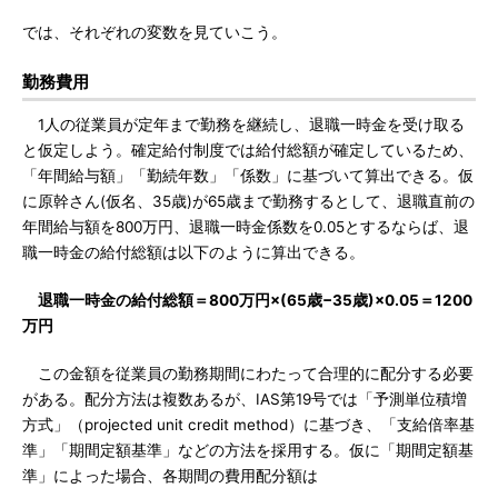
では、それぞれの変数を見ていこう。
勤務費用
1人の従業員が定年まで勤務を継続し、退職一時金を受け取る
と仮定しよう。確定給付制度では給付総額が確定しているため、
「年間給与額」「勤続年数」「係数」に基づいて算出できる。仮
に原幹さん(仮名、35歳)が65歳まで勤務するとして、退職直前の
年間給与額を800万円、退職一時金係数を0.05とするならば、退
職一時金の給付総額は以下のように算出できる。
退職一時金の給付総額＝800万円×(65歳−35歳)×0.05＝1200
万円
この金額を従業員の勤務期間にわたって合理的に配分する必要
がある。配分方法は複数あるが、IAS第19号では「予測単位積増
方式」（projected unit credit method）に基づき、「支給倍率基
準」「期間定額基準」などの方法を採用する。仮に「期間定額基
準」によった場合、各期間の費用配分額は