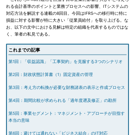
れる会計基準のポイントと業務プロセスへの影響、ITシステムの
対応方法を解説する連載の8回目。今回はIFRSへの移行時に特に
損益に対する影響が特に大きい「従業員給付」を取り上げる。な
お、以下の文中における見解は特定の組織を代表するものではな
く、筆者の私見である。
これまでの記事
第1回：「収益認識」「工事契約」を克服する3つのシナリオ
第2回：財政状態計算書（1）固定資産の管理
第3回：考え方の転換が必要な財務諸表の表示と作成プロセス
第4回：期間比較が求められる「過年度遡及修正」の勘所
第5回：事業セグメント：マネジメント・アプローチが目指す
本当の意味
第6回：避けては通れない「ビジネス結合」のIT対応