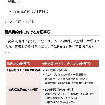
第8回は、
従業員給付（IAS第19号）
について取り上げる。
従業員給付における対応事項
従業員給付における主なシステム上の検討事項は以下の通りで
ある。業務上の検討事項についてはPart2も併せて参照された
い。
業務上の検討事項
検討内容（※がシステム上の検討事項）
1.保険数理上の差異影響把握
・遅延認識の可否判断
・損益への影響と各年度への費用配分
・勤務費用・過去勤務債務の変数管理※
・異動情報の管理と退職給付費用の再計算※
2.短期従業員給付への対応
・有給休暇消化促進の検討
・休暇制度の見直し・内部統制との関連検討
・休暇管理業務のシステム化※
・休暇取得の予算実績管理※