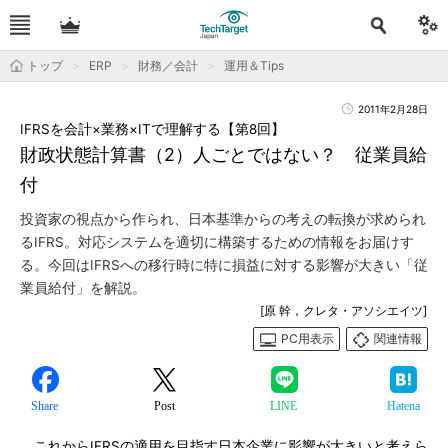
トップ
ERP
財務／会計
運用＆Tips
2011年2月28日
IFRSを会計×業務×ITで理解する【第8回】
財政状態計算書（2）人ごとではない？ 従業員給
付
投資家の視点から作られ、日本基準からの考えの転換が求められ
るIFRS。対応システムを適切に構築するための情報をお届けす
る。今回はIFRSへの移行時に特に損益に対する影響が大きい「従
業員給付」を解説。
[原 幹，クレタ・アソシエイツ]
PC用表示
関連情報
Share
Post
LINE
Hatena
これからIFRSの適用を目指す日本企業に影響が大きいと考えら