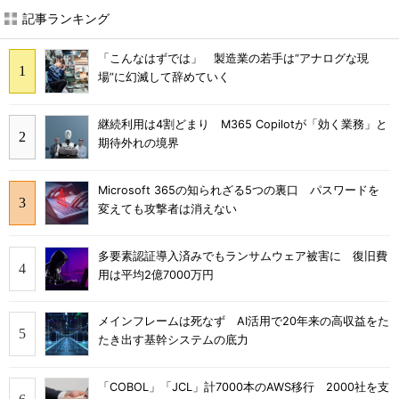
記事ランキング
「こんなはずでは」 製造業の若手は“アナログな現
場”に幻滅して辞めていく
継続利用は4割どまり M365 Copilotが「効く業務」と
期待外れの境界
Microsoft 365の知られざる5つの裏口 パスワードを
変えても攻撃者は消えない
多要素認証導入済みでもランサムウェア被害に 復旧費
用は平均2億7000万円
メインフレームは死なず AI活用で20年来の高収益をた
たき出す基幹システムの底力
「COBOL」「JCL」計7000本のAWS移行 2000社を支