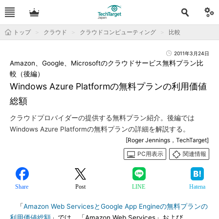
トップ
クラウド
クラウドコンピューティング
比較
2011年3月24日
Amazon、Google、Microsoftのクラウドサービス無料プラン比
較（後編）
Windows Azure Platformの無料プランの利用価値
総額
クラウドプロバイダーの提供する無料プラン紹介。後編では
Windows Azure Platformの無料プランの詳細を解説する。
[Roger Jennings，TechTarget]
PC用表示
関連情報
Share
Post
LINE
Hatena
「
Amazon Web ServicesとGoogle App Engineの無料プランの
利用価値総額
」では、「Amazon Web Services」および