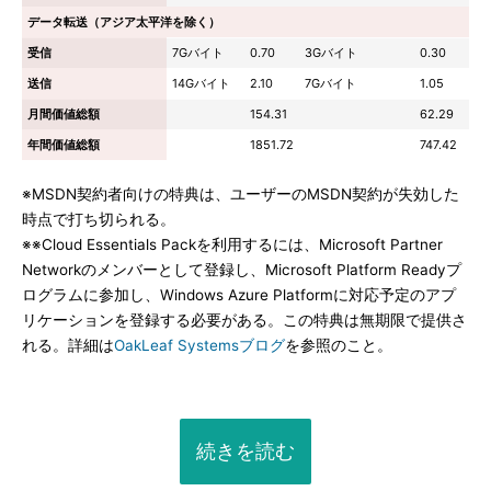
データ転送（アジア太平洋を除く）
受信
7Gバイト
0.70
3Gバイト
0.30
送信
14Gバイト
2.10
7Gバイト
1.05
月間価値総額
154.31
62.29
年間価値総額
1851.72
747.42
※MSDN契約者向けの特典は、ユーザーのMSDN契約が失効した
時点で打ち切られる。
※※Cloud Essentials Packを利用するには、Microsoft Partner
Networkのメンバーとして登録し、Microsoft Platform Readyプ
ログラムに参加し、Windows Azure Platformに対応予定のアプ
リケーションを登録する必要がある。この特典は無期限で提供さ
れる。詳細は
OakLeaf Systemsブログ
を参照のこと。
続きを読む