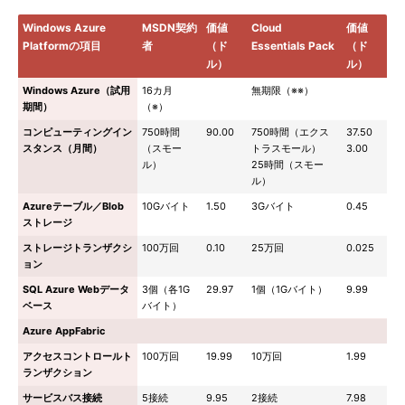
Windows Azure
MSDN契約
価値
Cloud
価値
Platformの項目
者
（ド
Essentials Pack
（ド
ル）
ル）
Windows Azure（試用
16カ月
無期限（※※）
期間）
（※）
コンピューティングイン
750時間
90.00
750時間（エクス
37.50
スタンス（月間）
（スモー
トラスモール）
3.00
ル）
25時間（スモー
ル）
Azureテーブル／Blob
10Gバイト
1.50
3Gバイト
0.45
ストレージ
ストレージトランザクシ
100万回
0.10
25万回
0.025
ョン
SQL Azure Webデータ
3個（各1G
29.97
1個（1Gバイト）
9.99
ベース
バイト）
Azure AppFabric
アクセスコントロールト
100万回
19.99
10万回
1.99
ランザクション
サービスバス接続
5接続
9.95
2接続
7.98