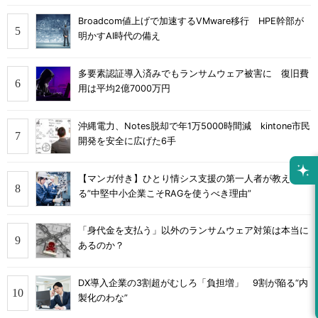
Broadcom値上げで加速するVMware移行 HPE幹部が
明かすAI時代の備え
多要素認証導入済みでもランサムウェア被害に 復旧費
用は平均2億7000万円
沖縄電力、Notes脱却で年1万5000時間減 kintone市民
開発を安全に広げた6手
【マンガ付き】ひとり情シス支援の第一人者が教え
る”中堅中小企業こそRAGを使うべき理由”
「身代金を支払う」以外のランサムウェア対策は本当に
あるのか？
DX導入企業の3割超がむしろ「負担増」 9割が陥る“内
製化のわな”