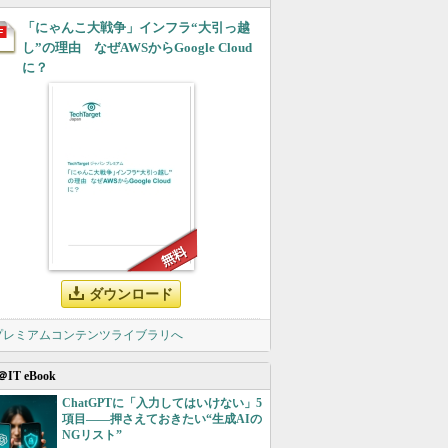
「にゃんこ大戦争」インフラ“大引っ越
し”の理由 なぜAWSからGoogle Cloud
に？
ダウンロード
 プレミアムコンテンツライブラリへ
＠IT eBook
ChatGPTに「入力してはいけない」5
項目――押さえておきたい“生成AIの
NGリスト”