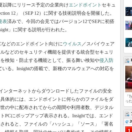
1年夏以降にリリース予定の企業向け
エンドポイント
セキュ
Protection 12」（SEP 12）に関する技術説明会を開催した。
発表
済みで、今回の会見ではバージョン12でSEPに初搭
nsight」に関する説明が行われた。
tionは、PCなどのエンドポイント向けに
ウイルス
／スパイウェア
ールなどのセキュリティ機能を提供する統合型セキュリ
ア
を検知・防止する機能として、振る舞い検知や
侵入防
いる。Insightの搭載で、新種のマルウェアへの対応を
ーはインターネットからダウンロードしたファイルの安全
「T
。具体的には、エンドポイントに何らかのファイルをダ
っ
が世の中に配布されてからの期間や利用者数、デジタル
PCにポップアップ表示される。Insightでは、エンド
2
ドされると、ファイルの「ハッシュ」「ソース」「署名