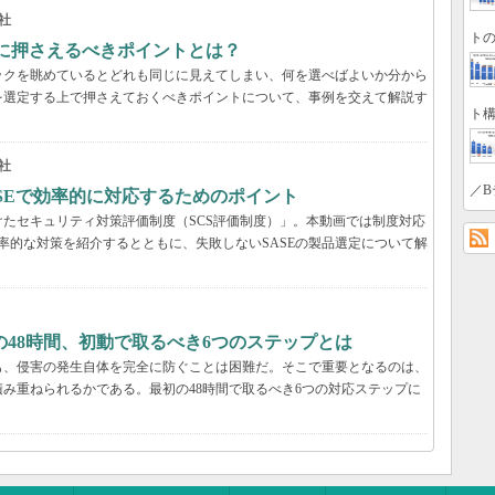
社
トの
際に押さえるべきポイントとは？
ックを眺めているとどれも同じに見えてしまい、何を選べばよいか分から
を選定する上で押さえておくべきポイントについて、事例を交えて解説す
ト構
社
／B
ASEで効率的に対応するためのポイント
たセキュリティ対策評価制度（SCS評価制度）」。本動画では制度対応
効率的な対策を紹介するとともに、失敗しないSASEの製品選定について解
48時間、初動で取るべき6つのステップとは
も、侵害の発生自体を完全に防ぐことは困難だ。そこで重要となるのは、
み重ねられるかである。最初の48時間で取るべき6つの対応ステップに