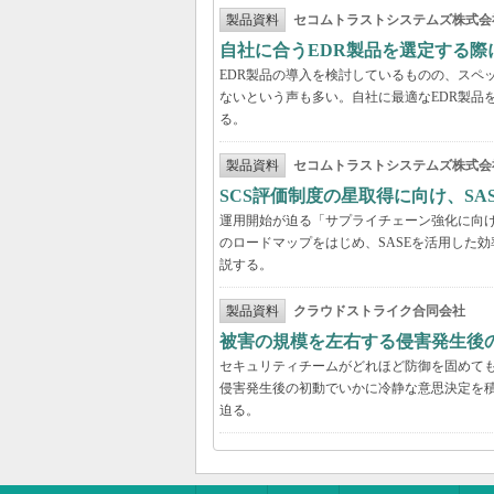
製品資料
セコムトラストシステムズ株式会
自社に合うEDR製品を選定する
EDR製品の導入を検討しているものの、スペ
ないという声も多い。自社に最適なEDR製品
る。
製品資料
セコムトラストシステムズ株式会
SCS評価制度の星取得に向け、S
運用開始が迫る「サプライチェーン強化に向け
のロードマップをはじめ、SASEを活用した
説する。
製品資料
クラウドストライク合同会社
被害の規模を左右する侵害発生後の
セキュリティチームがどれほど防御を固めて
侵害発生後の初動でいかに冷静な意思決定を積
迫る。