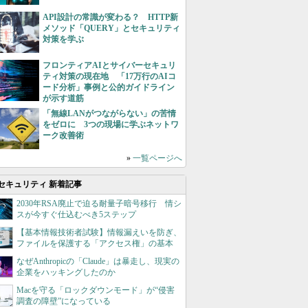
API設計の常識が変わる？ HTTP新
メソッド「QUERY」とセキュリティ
対策を学ぶ
フロンティアAIとサイバーセキュリ
ティ対策の現在地 「17万行のAIコ
ード分析」事例と公的ガイドライン
が示す道筋
「無線LANがつながらない」の苦情
をゼロに 3つの現場に学ぶネットワ
ーク改善術
»
一覧ページへ
セキュリティ 新着記事
2030年RSA廃止で迫る耐量子暗号移行 情シ
スが今すぐ仕込むべき5ステップ
【基本情報技術者試験】情報漏えいを防ぎ、
ファイルを保護する「アクセス権」の基本
なぜAnthropicの「Claude」は暴走し、現実の
企業をハッキングしたのか
Macを守る「ロックダウンモード」が“侵害
調査の障壁”になっている