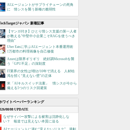
AIエージェントがサプライチェーンの死角
に 情シスを襲う新種の脆弱性
TechTargetジャパン 新着記事
【マンガ付き】ひとり情シス支援の第一人者
が教える”中堅中小企業こそRAGを使うべき
理由”
Uber Eatsに学ぶAIエージェント本番運用術
1万都市の料理画像を自己修復
Azureは限界ギリギリ 絶好調Microsoftを襲
う「GPU不足」の深刻度
IT業界の女性は9割が10年で消える 人材枯
渇を招く“見えない壁”の正体
米「AIキルスイッチ法案」 情シスが今から
備える5つのリスク回避策
ホワイトペーパーランキング
026/08/08 UPDATE
なぜサイバー攻撃による被害は沈静化しな
い？ 報道では見えない本質に迫る
AIエージェントに潜む“見えないリスク”、過剰