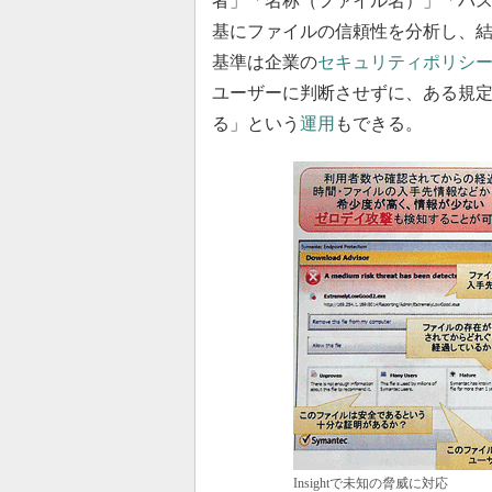
者」「名称（ファイル名）」「パ
基にファイルの信頼性を分析し、
基準は企業の
セキュリティポリシ
ユーザーに判断させずに、ある規
る」という
運用
もできる。
Insightで未知の脅威に対応