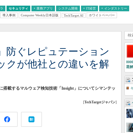
フラ
セキュリティ
業務アプリ
システム開発
IT経営
インダストリー
導入事例
Computer Weekly日本語版
ホワイトペーパー
TechTarget.AI
AI
経営とIT
医療IT
中堅・中小企業とIT
教育IT
」防ぐレピュテーション
ックが他社との違いを解
80
題
搭載するマルウェア検知技術「Insight」についてシマンテッ
[
TechTargetジャパン
]