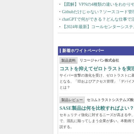
【図解】VPNの4種類の違いをわか
Githubだけじゃない？ソースコード
chatGPTで何ができる？どんな仕事
【2024年最新】コールセンターシス
新着ホワイトペーパー
製品資料
リコージャパン株式会社
コストを抑えてゼロトラストを実現する
サイバー攻撃の激化を受け、ゼロトラストに
となる、「IDおよびアクセス管理」「デバイ
とは？
製品レビュー
セコムトラストシステムズ株
SASE製品は何を比較すればよい
セキュリティ強化に対するニーズが高まる中、
で、混乱に陥ってしまう企業が多い。本動画
説する。