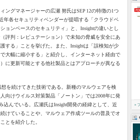
グマネージャーの広瀬 努氏はSEP 12の特徴の1つ
上で、近年各セキュリティベンダーが提唱する「クラウドベ
ョンベースのセキュリティ」と、Insightの違いとし
析（評判：レピュテーション）で未知の脅威を安全にあ
する」ことを挙げた。また、Insightは「誤検知が少
比で大幅に縮小する」と紹介し、インターネット経由で
ム）に更新可能とする他社製品とはアプローチが異なる
から構想を続けてきた技術である。新種のマルウェアを検
人向けウイルス対策製品「ノートン」では2008年に発
組み込んでいる。広瀬氏はInsight開発の経緯として、近
»
し続けていることや、マルウェア作成ツールの普及でオ
たことを紹介した。