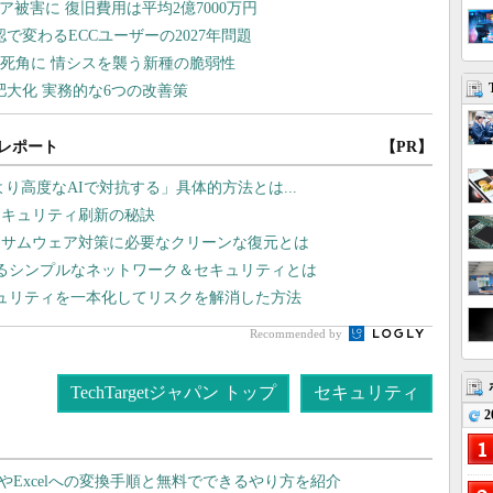
レポート
【PR】
より高度なAIで対抗する」具体的方法とは...
セキュリティ刷新の秘訣
ンサムウェア対策に必要なクリーンな復元とは
れるシンプルなネットワーク＆セキュリティとは
ュリティを一本化してリスクを解消した方法
Recommended by
TechTargetジャパン トップ
セキュリティ
2
dやExcelへの変換手順と無料でできるやり方を紹介