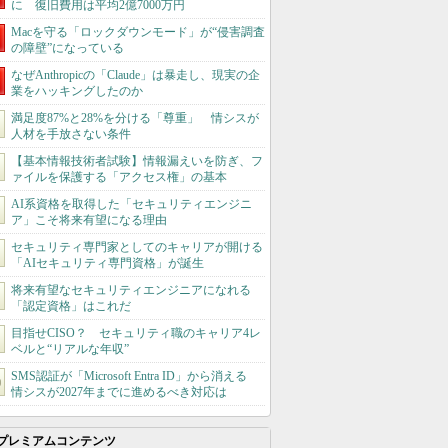
に 復旧費用は平均2億7000万円
Macを守る「ロックダウンモード」が“侵害調査
の障壁”になっている
なぜAnthropicの「Claude」は暴走し、現実の企
業をハッキングしたのか
満足度87%と28%を分ける「尊重」 情シスが
人材を手放さない条件
【基本情報技術者試験】情報漏えいを防ぎ、フ
ァイルを保護する「アクセス権」の基本
AI系資格を取得した「セキュリティエンジニ
ア」こそ将来有望になる理由
セキュリティ専門家としてのキャリアが開ける
「AIセキュリティ専門資格」が誕生
将来有望なセキュリティエンジニアになれる
「認定資格」はこれだ
目指せCISO？ セキュリティ職のキャリア4レ
ベルと“リアルな年収”
SMS認証が「Microsoft Entra ID」から消える
情シスが2027年までに進めるべき対応は
プレミアムコンテンツ