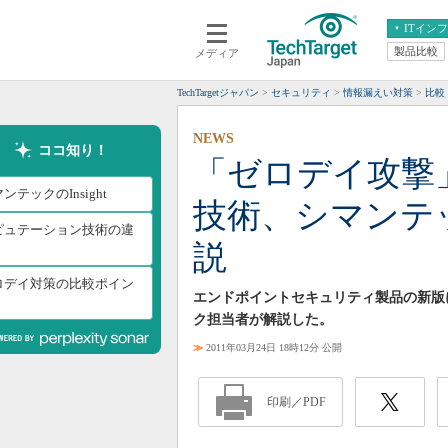
ITイン
製品比較
メディア
クラウド
エンタープライズ
ERP
仮想化
TechTargetジャパン
セキュリティ
情報漏えい対策
比較
データ分析
サーバ＆ストレージ
NEWS
CX
スマートモバイル
ココ知り！
「ゼロデイ攻撃
情報系システム
ネットワーク
ンテックのInsight
技術、シマンテ
システム運用管理
ピュテーション技術の違
説
ロデイ対策の比較ポイン
エンドポイントセキュリティ製品の新版に
ク担当者が解説した。
≫
2011年03月24日 18時12分 公開
印刷／PDF