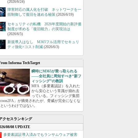
(2026/6/24)
障害対応の属人化を打破 ネットワークを一
括制御して復旧を速める秘策
(2026/6/19)
セキュリティの転機 2026年度開始の新評価
制度が求める「復旧能力」の実現法は
(2026/6/5)
新規導入はなし M365フル活用でセキュリ
ティ強化×コスト削減
(2026/6/3)
From Informa TechTarget
瞬時にM365が乗っ取られる
――全社員に周知すべき“新フ
ィッシング”の教訓
MFA（多要素認証）を入れた
から安心という常識が崩れ去
っている。フィッシング集団
ycoon2FA」が摘発されたが、脅威が完全になくな
たというわけではない。
アクセスランキング
026/08/08 UPDATE
多要素認証導入済みでもランサムウェア被害