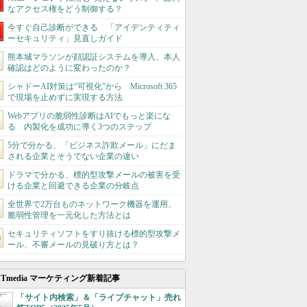
なアクセス権をどう制御する？
今すぐ自己診断ができる 「アイデンティティ
ーセキュリティ」見直しガイド
熊本城マラソンが顔認証システムを導入、本人
確認はどのように変わったのか？
シャドーAI対策は“可視化”から Microsoft 365
で現場を止めずに実現する方法
Webアプリの脆弱性診断はAIでもっと楽にな
る 内製化を成功に導く3つのステップ
5分で分かる、「ビジネス詐欺メール」にだま
される企業とそうでない企業の違い
ドラマで分かる、標的型攻撃メールの被害を受
ける企業と回避できる企業の分岐点
全世界で2万台ものネットワーク機器を運用、
脆弱性管理を一元化した方法とは
セキュリティソフトをすり抜ける標的型攻撃メ
ール、不審メールの見破り方とは？
ITmedia マーケティング新着記事
「サイト内検索」＆「ライブチャット」売れ