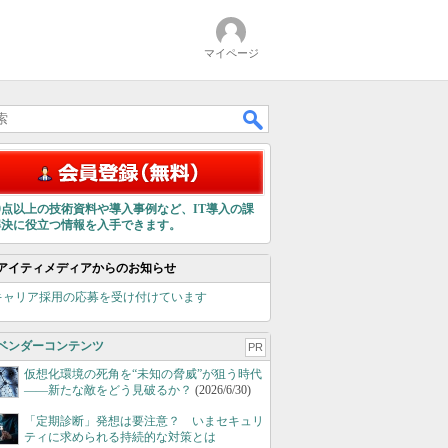
マイページ
00点以上の技術資料や導入事例など、IT導入の課
解決に役立つ情報を入手できます。
アイティメディアからのお知らせ
キャリア採用の応募を受け付けています
ベンダーコンテンツ
PR
仮想化環境の死角を“未知の脅威”が狙う時代
――新たな敵をどう見破るか？
(2026/6/30)
「定期診断」発想は要注意？ いまセキュリ
ティに求められる持続的な対策とは