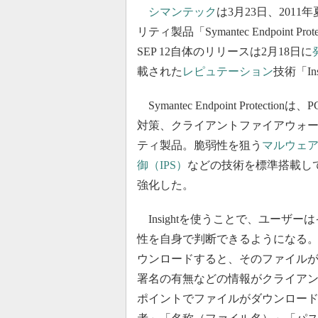
シマンテック
は3月23日、201
リティ製品「Symantec Endpoint 
SEP 12自体のリリースは2月18日に
載された
レピュテーション
技術「I
Symantec Endpoint Protec
対策、クライアントファイアウォ
ティ製品。脆弱性を狙う
マルウェ
御（IPS）
などの技術を標準搭載して
強化した。
Insightを使うことで、ユーザ
性を自身で判断できるようになる
ウンロードすると、そのファイル
署名の有無などの情報がクライアント
ポイントでファイルがダウンロー