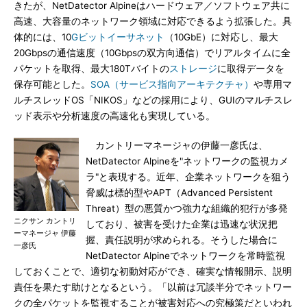
きたが、NetDatector Alpineはハードウェア／ソフトウェア共に
高速、大容量のネットワーク領域に対応できるよう拡張した。具
体的には、10
Gビットイーサネット
（10GbE）に対応し、最大
20Gbpsの通信速度（10Gbpsの双方向通信）でリアルタイムに全
パケットを取得、最大180Tバイトの
ストレージ
に取得データを
保存可能とした。
SOA（サービス指向アーキテクチャ）
や専用マ
ルチスレッドOS「NIKOS」などの採用により、GUIのマルチスレ
ッド表示や分析速度の高速化も実現している。
カントリーマネージャの伊藤一彦氏は、
NetDatector Alpineを"ネットワークの監視カメ
ラ"と表現する。近年、企業ネットワークを狙う
脅威は標的型やAPT（Advanced Persistent
Threat）型の悪質かつ強力な組織的犯行が多発
ニクサン カントリ
しており、被害を受けた企業は迅速な状況把
ーマネージャ 伊藤
握、責任説明が求められる。そうした場合に
一彦氏
NetDatector Alpineでネットワークを常時監視
しておくことで、適切な初動対応ができ、確実な情報開示、説明
責任を果たす助けとなるという。「以前は冗談半分でネットワー
クの全パケットを監視することが被害対応への究極策だといわれ