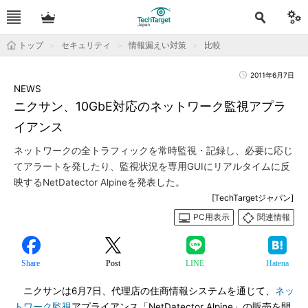
トップ
セキュリティ
情報漏えい対策
比較
2011年6月7日
NEWS
ニクサン、10GbE対応のネットワーク監視アプラ
イアンス
ネットワークの全トラフィックを常時監視・記録し、必要に応じ
てアラートを発したり、監視状況を専用GUIにリアルタイムに反
映するNetDatector Alpineを発表した。
[TechTargetジャパン]
PC用表示
関連情報
Share
Post
LINE
Hatena
ニクサンは6月7日、代理店の住商情報システムを通じて、
ネッ
トワーク監視
アプライアンス「NetDatector Alpine」の販売を開