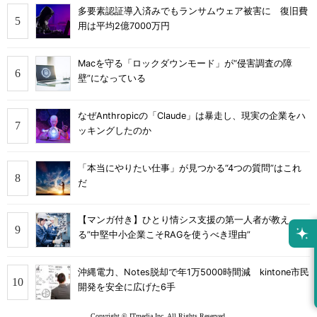
多要素認証導入済みでもランサムウェア被害に 復旧費
用は平均2億7000万円
Macを守る「ロックダウンモード」が“侵害調査の障
壁”になっている
なぜAnthropicの「Claude」は暴走し、現実の企業をハ
ッキングしたのか
「本当にやりたい仕事」が見つかる“4つの質問”はこれ
だ
【マンガ付き】ひとり情シス支援の第一人者が教え
る”中堅中小企業こそRAGを使うべき理由”
沖縄電力、Notes脱却で年1万5000時間減 kintone市民
開発を安全に広げた6手
Copyright © ITmedia Inc. All Rights Reserved.