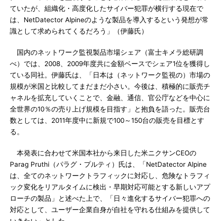
ていたが、組織化・高度化したサイバー犯罪が横行する現在で
は、NetDatector Alpineのような製品を導入するという発想が常
識として求められてくるだろう」（伊藤氏）
国内のネットワーク監視製品市場シェア（富士キメラ総研調
べ）では、2008、2009年度共に金額ベースでシェア1位を獲得し
ている同社。伊藤氏は、「日本は（ネットワーク監視の）市場の
規模が米国と比較してまだまだ小さい。今後は、積極的に販売チ
ャネルを拡充していくことで、金融、通信、官公庁などを中心に
全世界の10％の売り上げ規模を目指す」と抱負を語った。販売台
数としては、2011年度中に新規で100～150台の販売を目標とす
る。
本発表に合わせて米国本社から来日した米ニクサンCEOの
Parag Pruthi（パラグ・プルティ）氏は、「NetDatector Alpine
は、全てのネットワークトラフィックに対応し、危険なトラフィ
ック変化をリアルタイムに検出・早期対応可能とする新しいアプ
ローチの製品」と述べた上で、「日々進化するサイバー犯罪への
対応として、ユーザー企業自身が自社を守れる仕組みを提供して