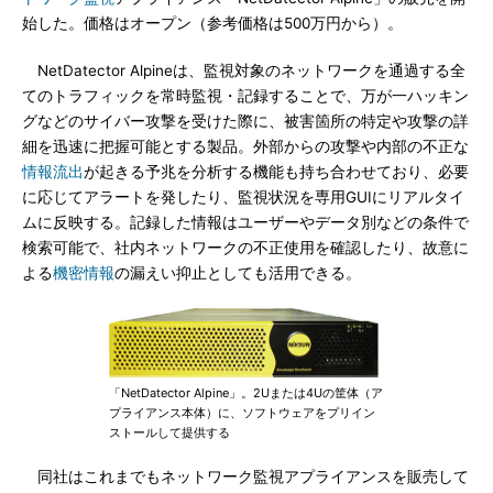
始した。価格はオープン（参考価格は500万円から）。
NetDatector Alpineは、監視対象のネットワークを通過する全
てのトラフィックを常時監視・記録することで、万が一ハッキン
グなどのサイバー攻撃を受けた際に、被害箇所の特定や攻撃の詳
細を迅速に把握可能とする製品。外部からの攻撃や内部の不正な
情報流出
が起きる予兆を分析する機能も持ち合わせており、必要
に応じてアラートを発したり、監視状況を専用GUIにリアルタイ
ムに反映する。記録した情報はユーザーやデータ別などの条件で
検索可能で、社内ネットワークの不正使用を確認したり、故意に
よる
機密情報
の漏えい抑止としても活用できる。
「NetDatector Alpine」。2Uまたは4Uの筐体（ア
プライアンス本体）に、ソフトウェアをプリイン
ストールして提供する
同社はこれまでもネットワーク監視アプライアンスを販売して