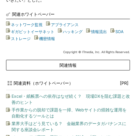
いきたい」とした。
関連ホワイトペーパー
ネットワーク監視
|
アプライアンス
|
ギガビットイーサネット
|
ハッキング
|
情報流出
|
SOA
|
ストレージ
|
機密情報
Copyright © ITmedia, Inc. All Rights Reserved.
関連情報
関連資料（ホワイトペーパー）
[PR]
Excel・紙帳票への依存はなぜ続く？ 現場DXを阻む課題と改
善のヒント
手作業からの脱却で課題を一掃、Webサイトの煩雑な運用を
自動化するツールとは
業界大手はどう見ている？ 金融業界のデータガバナンスに
関する座談会レポート