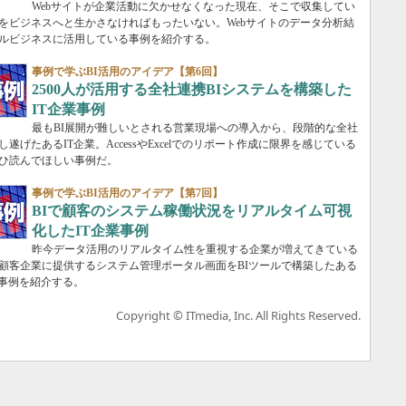
Webサイトが企業活動に欠かせなくなった現在、そこで収集してい
をビジネスへと生かさなければもったいない。Webサイトのデータ分析結
ルビジネスに活用している事例を紹介する。
事例で学ぶBI活用のアイデア【第6回】
2500人が活用する全社連携BIシステムを構築した
IT企業事例
最もBI展開が難しいとされる営業現場への導入から、段階的な全社
し遂げたあるIT企業。AccessやExcelでのリポート作成に限界を感じている
ひ読んでほしい事例だ。
事例で学ぶBI活用のアイデア【第7回】
BIで顧客のシステム稼働状況をリアルタイム可視
化したIT企業事例
昨今データ活用のリアルタイム性を重視する企業が増えてきている
顧客企業に提供するシステム管理ポータル画面をBIツールで構築したある
の事例を紹介する。
Copyright © ITmedia, Inc. All Rights Reserved.