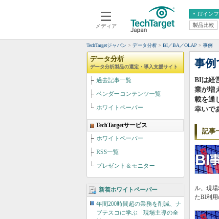
ITイン
製品比較
メディア
クラウド
エンタープライズ
ERP
仮想化
TechTargetジャパン
データ分析
BI／BA／OLAP
事例
データ分析
サーバ＆ストレージ
データ分析
事例
データ分析製品の選定・導入支援サイト
CX
スマートモバイル
BIは
過去記事一覧
情報系システム
ネットワーク
業が増
ベンダーコンテンツ一覧
載を通
システム運用管理
ホワイトペーパー
幸いで
TechTargetサービス
記事
ホワイトペーパー
RSS一覧
プレゼント＆モニター
ル。現場
新着ホワイトペーパー
たBI利
年間200時間超の業務を削減、ナ
ブテスコに学ぶ「現場主導の全