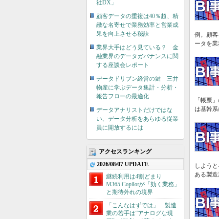
社DX」
顧客データの重複は40％超、精
緻な名寄せで業務効率と営業成
果を向上させる秘訣
例。顧客
ータを業
業界大手はどう見ている？ 金
融業界のデータガバナンスに関
する座談会レポート
データドリブン経営の鍵 三井
物産に学ぶデータ集計・分析・
報告フローの最適化
「帳票」
は基幹系
データアナリストだけではな
い、データ分析をあらゆる従業
員に開放するには
アクセスランキング
2026/08/07 UPDATE
しようと
ある製造
継続利用は4割どまり
M365 Copilotが「効く業務」
と期待外れの境界
「こんなはずでは」 製造
業の若手は“アナログな現