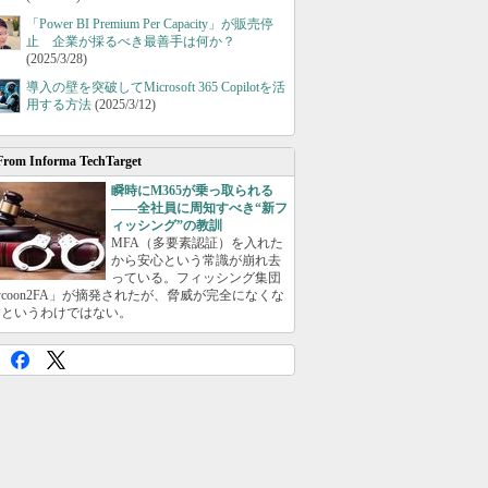
「Power BI Premium Per Capacity」が販売停
止 企業が採るべき最善手は何か？
(2025/3/28)
導入の壁を突破してMicrosoft 365 Copilotを活
用する方法
(2025/3/12)
From Informa TechTarget
瞬時にM365が乗っ取られる
――全社員に周知すべき“新フ
ィッシング”の教訓
MFA（多要素認証）を入れた
から安心という常識が崩れ去
っている。フィッシング集団
ycoon2FA」が摘発されたが、脅威が完全になくな
たというわけではない。