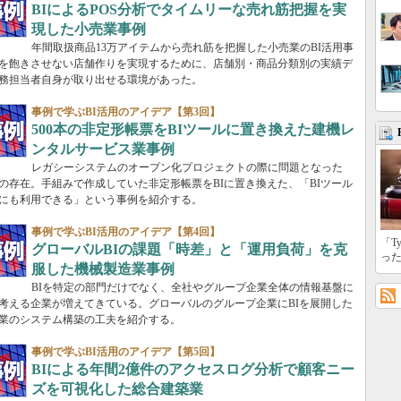
BIによるPOS分析でタイムリーな売れ筋把握を実
現した小売業事例
年間取扱商品13万アイテムから売れ筋を把握した小売業のBI活用事
を飽きさせない店舗作りを実現するために、店舗別・商品分類別の実績デ
務担当者自身が取り出せる環境があった。
事例で学ぶBI活用のアイデア【第3回】
500本の非定形帳票をBIツールに置き換えた建機レ
ンタルサービス業事例
レガシーシステムのオープン化プロジェクトの際に問題となった
の存在。手組みで作成していた非定形帳票をBIに置き換えた、「BIツール
にも利用できる」という事例を紹介する。
事例で学ぶBI活用のアイデア【第4回】
「T
グローバルBIの課題「時差」と「運用負荷」を克
っ
服した機械製造業事例
BIを特定の部門だけでなく、全社やグループ企業全体の情報基盤に
考える企業が増えてきている。グローバルのグループ企業にBIを展開した
業のシステム構築の工夫を紹介する。
事例で学ぶBI活用のアイデア【第5回】
BIによる年間2億件のアクセスログ分析で顧客ニー
ズを可視化した総合建築業