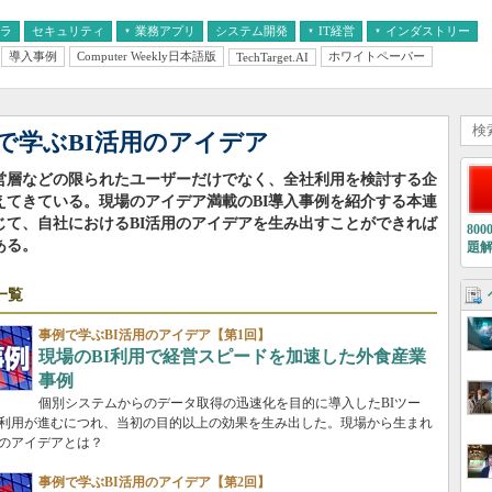
フラ
セキュリティ
業務アプリ
システム開発
IT経営
インダストリー
導入事例
Computer Weekly日本語版
ホワイトペーパー
TechTarget.AI
AI
経営とIT
医療IT
中堅・中小企業とIT
教育IT
で学ぶBI活用のアイデア
経営層などの限られたユーザーだけでなく、全社利用を検討する企
えてきている。現場のアイデア満載のBI導入事例を紹介する本連
じて、自社におけるBI活用のアイデアを生み出すことができれば
80
ある。
題
一覧
事例で学ぶBI活用のアイデア【第1回】
現場のBI利用で経営スピードを加速した外食産業
事例
個別システムからのデータ取得の迅速化を目的に導入したBIツー
利用が進むにつれ、当初の目的以上の効果を生み出した。現場から生まれ
用のアイデアとは？
事例で学ぶBI活用のアイデア【第2回】