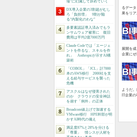
場”に幻滅して辞めていく
るデータ
DX導入企業の3割超がむし
果をリア
ろ「負担増」 9割が陥
る“内製化のわな”
多要素認証導入済みでもラ
ンサムウェア被害に 復旧
費用は平均2億7000万円
Claude Codeでは「エージェ
展開を成
ントを作るな、スキルを作
企業にぜ
れ」 Anthropicが示すAI構
築術
「COBOL」「JCL」計7000
本のAWS移行 2000社を支
える給与サービスを襲った
危機
ようだ。
アスクルはなぜ侵害された
IT企業
のか クラウドの安全神話
を崩す「例外」の正体
Broadcom値上げで加速する
VMware移行 HPE幹部が明
かすAI時代の備え
満足度87%と28%を分ける
「尊重」 情シスが人材を