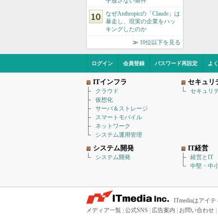
手放さない条件
なぜAnthropicの「Claude」は
暴走し、現実の企業をハッ
キングしたのか
≫
10位以下を見る
ログイン
会員登録
パスワード再設定
よ
ITインフラ
セキュリ
クラウド
セキュリ
仮想化
サーバ＆ストレージ
スマートモバイル
ネットワーク
システム運用管理
システム開発
IT経営
システム開発
経営とIT
中堅・中小
ITmediaは
メディア一覧
|
公式SNS
|
広告案内
|
お問い合わせ
|