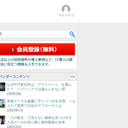
マイページ
00点以上の技術資料や導入事例など、IT導入の課
解決に役立つ情報を入手できます。
ベンダーコンテンツ
PR
なぜNTT東日本は「プライベート」を選ん
だ？ パブリックでは越えられない壁
(2026/3/6)
患者データを厳重に守りつつAIを活用、ヘル
スケア業界で注目のアプローチとは
(2025/8/13)
「人の動き」で見えない価値を見つけ出す
人流データが切り開く都市開発の未来
(2025/5/2)