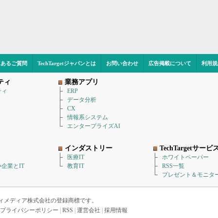
くあるご質問
TechTargetジャパンとは
お問い合わせ
広告掲載について
利用規
ティ
業務アプリ
ティ
ERP
データ分析
CX
情報系システム
エンタープライズAI
インダストリー
TechTargetサービ
医療IT
ホワイトペーパー
企業とIT
教育IT
RSS一覧
プレゼント＆モニタ
アイティメディア株式会社の登録商標です。
プライバシーポリシー
|
RSS
|
運営会社
|
採用情報