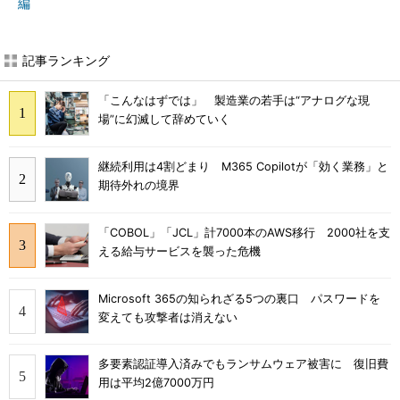
編
記事ランキング
「こんなはずでは」 製造業の若手は“アナログな現
場”に幻滅して辞めていく
継続利用は4割どまり M365 Copilotが「効く業務」と
期待外れの境界
「COBOL」「JCL」計7000本のAWS移行 2000社を支
える給与サービスを襲った危機
Microsoft 365の知られざる5つの裏口 パスワードを
変えても攻撃者は消えない
多要素認証導入済みでもランサムウェア被害に 復旧費
用は平均2億7000万円