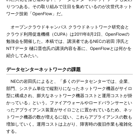
りつつある。その取り組みで注目を集めているのが次世代ネット
ワーク技術「OpenFlow」だ。
オープンクラウドキャンパス クラウドネットワーク研究会と
クラウド利用促進機構（CUPA）は2011年8月2日、OpenFlowの
勉強会を開催した。本稿では、講演者であるNECの岩田 淳氏と
NTTデータ 樋口晋也氏の講演内容を基に、OpenFlowとは何かを
紹介してみたい。
データセンターネットワークの課題
NECの岩田氏によると、「多くのデータセンターでは、企業、
部門、システム単位で縦割りになったネットワーク機器がサイロ
型に構成され、膨大なネットワーク機器コストと運用コストが掛
かっている」という。ファイアウォールやロードバランサーとい
ったアプライアンス装置がサイロごとに置かれているため、ネッ
トワーク機器の数が増えるに従い、これらアプライアンスの数も
増加していく。運用コストは上がり、障害時の復旧作業も複雑化
する。