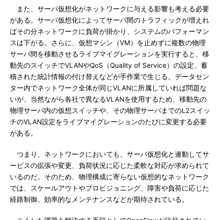
また、サーバ仮想化がネットワークに与える影響も考える必要
がある。サーバ仮想化によってサーバ間のトラフィックが増えれ
ばその分ネットワークに負荷が掛かり、システムのパフォーマン
スは下がる。さらに、仮想マシン（VM）を止めずに複数の物理
サーバ間を移動させるライブマイグレーションを実行すると、移
動先のスイッチでVLANやQoS（Quality of Service）の設定、蓄
積された統計情報の付け替えなどが手作業で生じる。データセン
ター内でネットワーク全体が同じVLANに所属していれば問題な
いが、当然ながら各社で異なるVLANを使用するため、移動先の
物理サーバ内の仮想スイッチや、その物理サーバまでのL2スイッ
チのVLAN設定をライブマイグレーションのたびに変更する必要
がある。
つまり、ネットワークにおいても、サーバ仮想化と連動してサ
ービスの拡張や変更、負荷状況に応じた柔軟な対応が求められて
いるのだ。そのため、物理構成に寄らない仮想的なネットワーク
では、スケールアウトやプロビジョニング、障害や負荷に応じた
経路制御、効率的なメンテナンスなどが期待されている。