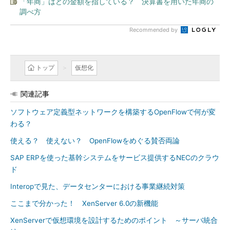
「年商」はどの金額を指している？ 決算書を用いた年商の
調べ方
Recommended by
トップ
仮想化
関連記事
ソフトウェア定義型ネットワークを構築するOpenFlowで何が変
わる？
使える？ 使えない？ OpenFlowをめぐる賛否両論
SAP ERPを使った基幹システムをサービス提供するNECのクラウ
ド
Interopで見た、データセンターにおける事業継続対策
ここまで分かった！ XenServer 6.0の新機能
XenServerで仮想環境を設計するためのポイント ～サーバ統合