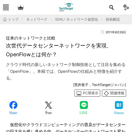
トップ
ネットワーク
SDN／ネットワーク仮想化
技術解説
2011年8月26日
従来のネットワークと比較
次世代データセンターネットワークを実現、
OpenFlowとは何か？
クラウド時代の新しいネットワーク制御技術として注目を集める
「OpenFlow」。本稿では、OpenFlowの仕組みと特徴を紹介す
る。
[荒井亜子，TechTargetジャパン]
PC用表示
関連情報
Share
Post
LINE
Hatena
仮想化やクラウドコンピューティングの普及がデータセンター
の巨大化を推し進める中、データセンターのネットワークも変わ