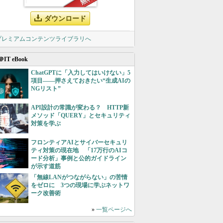
ダウンロード
 プレミアムコンテンツライブラリへ
＠IT eBook
ChatGPTに「入力してはいけない」5
項目――押さえておきたい“生成AIの
NGリスト”
API設計の常識が変わる？ HTTP新
メソッド「QUERY」とセキュリティ
対策を学ぶ
フロンティアAIとサイバーセキュリ
ティ対策の現在地 「17万行のAIコ
ード分析」事例と公的ガイドライン
が示す道筋
「無線LANがつながらない」の苦情
をゼロに 3つの現場に学ぶネットワ
ーク改善術
»
一覧ページへ