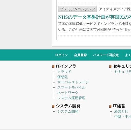
プレミアムコンテンツ
アイティメディア株
NHSのデータ基盤計画が英国民の
英国の国民保健サービスでイングランド地域を管
いる。この計画に英国市民団体が“待った”を
ログイン
会員登録
パスワード再設定
よ
ITインフラ
セキュリ
クラウド
セキュリ
仮想化
サーバ＆ストレージ
スマートモバイル
ネットワーク
システム運用管理
システム開発
IT経営
システム開発
経営とIT
中堅・中小