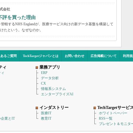
式会社
不評を買った理由
轄するNHS Englandが、医療サービス向けの新データ基盤を構築して
かけたという。なぜなのか。
くあるご質問
TechTargetジャパンとは
お問い合わせ
広告掲載について
利用規
ティ
業務アプリ
ティ
ERP
データ分析
CX
情報系システム
エンタープライズAI
インダストリー
TechTargetサービ
医療IT
ホワイトペーパー
企業とIT
教育IT
RSS一覧
プレゼント＆モニタ