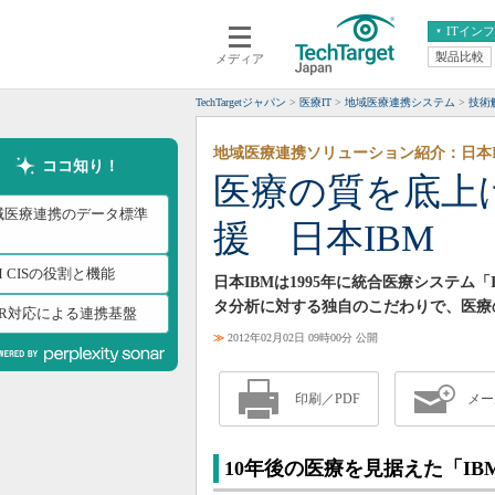
ITイン
製品比較
メディア
クラウド
エンタープライズ
ERP
仮想化
TechTargetジャパン
医療IT
地域医療連携システム
技術
データ分析
サーバ＆ストレージ
地域医療連携ソリューション紹介：日本I
CX
スマートモバイル
ココ知り！
医療の質を底上
情報系システム
ネットワーク
域医療連携のデータ標準
援 日本IBM
システム運用管理
M CISの役割と機能
日本IBMは1995年に統合医療システム「IBM C
タ分析に対する独自のこだわりで、医療
HIR対応による連携基盤
≫
2012年02月02日 09時00分 公開
印刷／PDF
メー
10年後の医療を見据えた「IBM