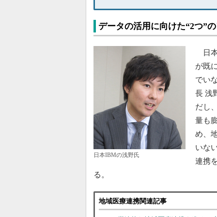
データの活用に向けた“2つ”
日本
が既
でいな
長 
だし
量も
め、
いな
日本IBMの浅野氏
連携
る。
地域医療連携関連記事