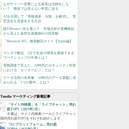
なぜサイバー攻撃による被害は沈静化しな
い？ 報道では見えない本質に迫る
AIを活用して「情報過多・分散」を解消し、意
思決定を高速化する方法
脱VMwareに何を選ぶ？ 市場分析や実機検証
から見えた仮想化基盤移行の現実解
「Microsoft 365」徹底解説ガイド【Teams編】
マンガで解説、1日で生成AI環境を構築できる
ワークショップの中身とは？
実態調査で見えた、AI時代のセキュリティ対策
における「センターピン」とは？
データ活用の未来像 AI時代のデータ基盤に求
められる「3つの要件」とは？
ITmedia マーケティング新着記事
「サイト内検索」＆「ライブチャット」売れ
筋TOP5（2025年5月）
今週は、サイト内検索ツールとライブチャッ
国内売れ筋TOP5をそれぞれ紹介します。
「ECプラットフォーム」売れ筋