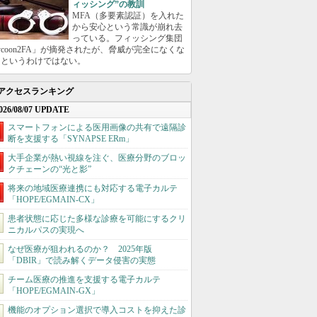
ィッシング”の教訓
MFA（多要素認証）を入れた
から安心という常識が崩れ去
っている。フィッシング集団
ycoon2FA」が摘発されたが、脅威が完全になくな
たというわけではない。
アクセスランキング
026/08/07 UPDATE
スマートフォンによる医用画像の共有で遠隔診
断を支援する「SYNAPSE ERm」
大手企業が熱い視線を注ぐ、医療分野のブロッ
クチェーンの“光と影”
将来の地域医療連携にも対応する電子カルテ
「HOPE/EGMAIN-CX」
患者状態に応じた多様な診療を可能にするクリ
ニカルパスの実現へ
なぜ医療が狙われるのか？ 2025年版
「DBIR」で読み解くデータ侵害の実態
チーム医療の推進を支援する電子カルテ
「HOPE/EGMAIN-GX」
機能のオプション選択で導入コストを抑えた診