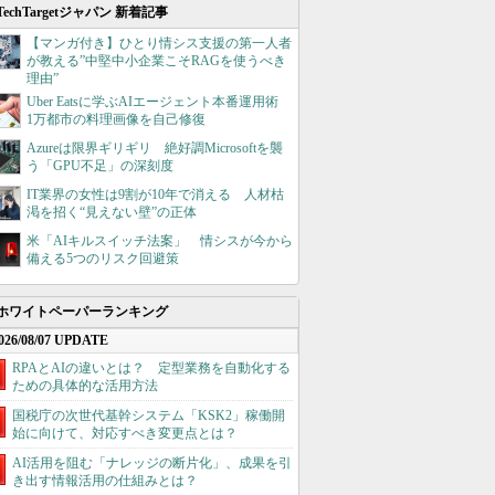
TechTargetジャパン 新着記事
【マンガ付き】ひとり情シス支援の第一人者
が教える”中堅中小企業こそRAGを使うべき
理由”
Uber Eatsに学ぶAIエージェント本番運用術
1万都市の料理画像を自己修復
Azureは限界ギリギリ 絶好調Microsoftを襲
う「GPU不足」の深刻度
IT業界の女性は9割が10年で消える 人材枯
渇を招く“見えない壁”の正体
米「AIキルスイッチ法案」 情シスが今から
備える5つのリスク回避策
ホワイトペーパーランキング
026/08/07 UPDATE
RPAとAIの違いとは？ 定型業務を自動化する
ための具体的な活用方法
国税庁の次世代基幹システム「KSK2」稼働開
始に向けて、対応すべき変更点とは？
AI活用を阻む「ナレッジの断片化」、成果を引
き出す情報活用の仕組みとは？