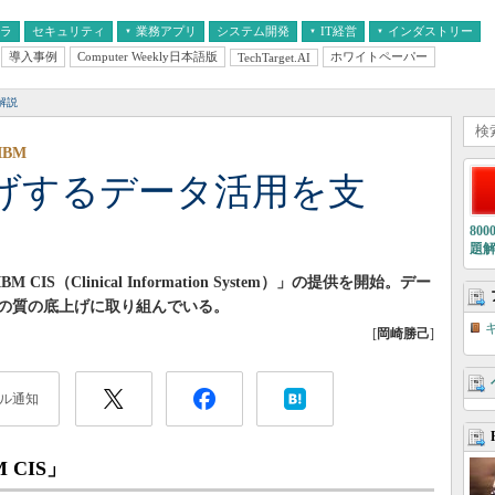
フラ
セキュリティ
業務アプリ
システム開発
IT経営
インダストリー
導入事例
Computer Weekly日本語版
ホワイトペーパー
TechTarget.AI
AI
経営とIT
医療IT
中堅・中小企業とIT
教育IT
解説
BM
げするデータ活用を支
80
題
IS（Clinical Information System）」の提供を開始。デー
の質の底上げに取り組んでいる。
[
岡崎勝己
]
ル通知
 CIS」