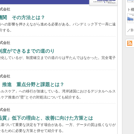
式会社
ト構
機関 その方法とは？
務への影響を押さえながら進める必要がある。パンデミック下で一斉に遠
／B
介する。
式会社
制度ができるまでの道のり
般化しているが、制度確立までの道のりは平たんではなかった。完全電子
式会社
」推進 重点分野と課題とは？
ヘルスケア」への移行が加速している。湾岸諸国におけるデジタルヘルス
ケア推進の”壁”とその対処法についても紹介する。
式会社
品質」低下の理由と、改善に向けた方策とは
に基づいて重要な決定を下す場合がある。一方、データの質は低くなりが
せるために必要な方策と併せて紹介する。