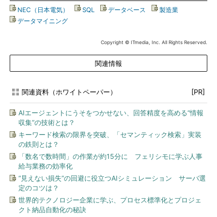
NEC（日本電気）
|
SQL
|
データベース
|
製造業
|
データマイニング
Copyright © ITmedia, Inc. All Rights Reserved.
関連情報
関連資料（ホワイトペーパー）
[PR]
AIエージェントにうそをつかせない、回答精度を高める“情報
収集”の技術とは？
キーワード検索の限界を突破、「セマンティック検索」実装
の鉄則とは？
「数名で数時間」の作業が約15分に フェリシモに学ぶ人事
給与業務の効率化
“見えない損失”の回避に役立つAIシミュレーション サーバ選
定のコツは？
世界的テクノロジー企業に学ぶ、プロセス標準化とプロジェ
クト納品自動化の秘訣