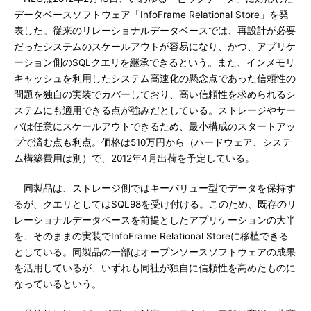
データベースソフトウェア「InfoFrame Relational Store」を発
表した。従来のリレーショナルデータベースでは、再設計が必要
だったシステムのスケールアウトが容易になり、かつ、アプリケ
ーション側のSQLクエリを継承できるという。また、インメモリ
キャッシュを利用したシステム高速化の懸念点であった信頼性の
問題を独自の実装でカバーしており、高い信頼性を求められるシ
ステムにも適用できる点が強みだとしている。ストレージやサー
バは任意にスケールアウトできるため、最小構成のスタートアッ
プで済む点も利点。価格は510万円から（ハードウェア、システ
ム構築費用は別）で、2012年4月出荷を予定している。
同製品は、ストレージ側ではキーバリュー型でデータを保持す
るが、クエリとしてはSQL98を受け付ける。このため、既存のリ
レーショナルデータベースを前提としたアプリケーションの大半
を、そのままの実装でInfoFrame Relational Storeに移植できる
としている。同製品の一部はオープンソースソフトウェアの成果
を活用しているが、いずれも同社が独自に信頼性を高めたものに
なっているという。