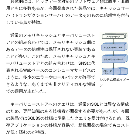
具体的には、ビッグデータ対応のソフトウェア類は商用・非商
用ともに多数あるが、今回発表された製品では、キャッシュサー
バ（トランザクションサーバ）のデータそのものに信頼性を付与
している点が特徴。
通常のメモリキャッシュとキーバリュースト
アとの組み合わせでは、メモリキャッシュ側に
あるデータの信頼性は保証されない実装である
ことが多い。このため、メモリキャッシュとキ
ーバリューストアとの組み合わせは、SNSに代
表されるWebベースのコンシューマサービスの
ように、多少のエラーやロールバックが許容で
システム構成イメー
きるような、あくまでも非クリティカルな領域
ジ
での適用が主だった。
キーバリューストアへのクエリは、通常のSQLとは異なる構成
のため、専門知識のある技術者が開発する必要があったが、今回
の製品ではSQL89の仕様に準拠したクエリを受け付けるため、既
存アプリケーションの移植が容易で、新規開発の場合でもコスト
が低く済むのが特徴。