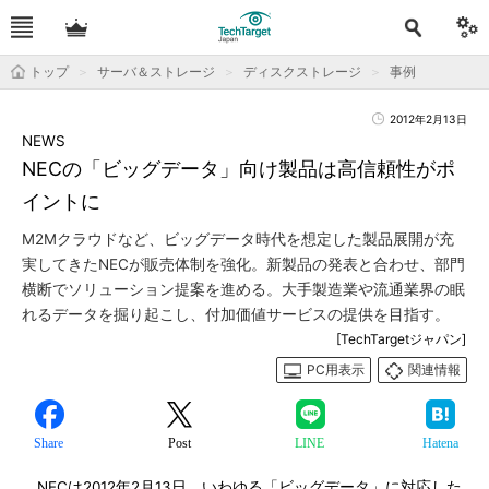
トップ
サーバ＆ストレージ
ディスクストレージ
事例
2012年2月13日
NEWS
NECの「ビッグデータ」向け製品は高信頼性がポ
イントに
M2Mクラウドなど、ビッグデータ時代を想定した製品展開が充
実してきたNECが販売体制を強化。新製品の発表と合わせ、部門
横断でソリューション提案を進める。大手製造業や流通業界の眠
れるデータを掘り起こし、付加価値サービスの提供を目指す。
[TechTargetジャパン]
PC用表示
関連情報
Share
Post
LINE
Hatena
NECは2012年2月13日、いわゆる「ビッグデータ」に対応した