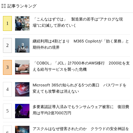
記事ランキング
「こんなはずでは」 製造業の若手は“アナログな現
場”に幻滅して辞めていく
継続利用は4割どまり M365 Copilotが「効く業務」と
期待外れの境界
「COBOL」「JCL」計7000本のAWS移行 2000社を支
える給与サービスを襲った危機
Microsoft 365の知られざる5つの裏口 パスワードを
変えても攻撃者は消えない
多要素認証導入済みでもランサムウェア被害に 復旧費
用は平均2億7000万円
アスクルはなぜ侵害されたのか クラウドの安全神話を