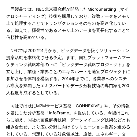
同製品では、NEC北米研究所が開発したMicroSharding（マイ
クロシャーディング）技術を採用しており、複数データをメモリ
上で処理することでトランザクションそのものを高速化してい
る。加えて、揮発性であるメモリ上のデータを冗長化することで
信頼性を高めている。
NECでは2012年4月から、ビッグデータを扱うソリューション
提案活動を本格化させる予定。まず、同社プラットフォームマー
ケティング戦略本部の下に「ビッグデータ戦略プロジェクト」を
立ち上げ、業種・業界ごとのエキスパートを適宜プロジェクトに
参加させる体制を構築する。2014年までに、各業界へのシステ
ム導入を熟知したエキスパートやデータ分析技術の専門家を200
人程度育成するとしている。
同社では既にM2Mサービス基盤「CONNEXIVE」や、その情報
を基にした分析基盤「InfoFrame」を提供している。今後はこれ
らに加え、同社の画像解析技術、データマイニング技術などとも
組み合わせ、より広い分野に向けてソリューション提案を進める
としている。想定している対象領域は、通信、エネルギー、交