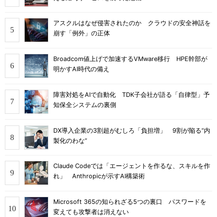
アスクルはなぜ侵害されたのか クラウドの安全神話を
崩す「例外」の正体
Broadcom値上げで加速するVMware移行 HPE幹部が
明かすAI時代の備え
障害対処をAIで自動化 TDK子会社が語る「自律型」予
知保全システムの裏側
DX導入企業の3割超がむしろ「負担増」 9割が陥る“内
製化のわな”
Claude Codeでは「エージェントを作るな、スキルを作
れ」 Anthropicが示すAI構築術
Microsoft 365の知られざる5つの裏口 パスワードを
変えても攻撃者は消えない