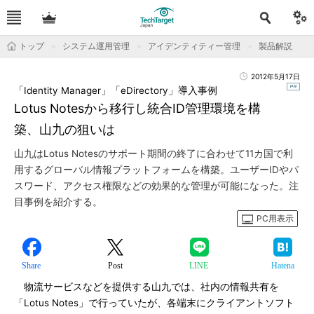
トップ
システム運用管理
アイデンティティー管理
製品解説
2012年5月17日
「Identity Manager」「eDirectory」導入事例
Lotus Notesから移行し統合ID管理環境を構
築、山九の狙いは
山九はLotus Notesのサポート期間の終了に合わせて11カ国で利
用するグローバル情報プラットフォームを構築。ユーザーIDやパ
スワード、アクセス権限などの効果的な管理が可能になった。注
目事例を紹介する。
PC用表示
Share
Post
LINE
Hatena
物流サービスなどを提供する山九では、社内の情報共有を
「Lotus Notes」で行っていたが、各端末にクライアントソフト