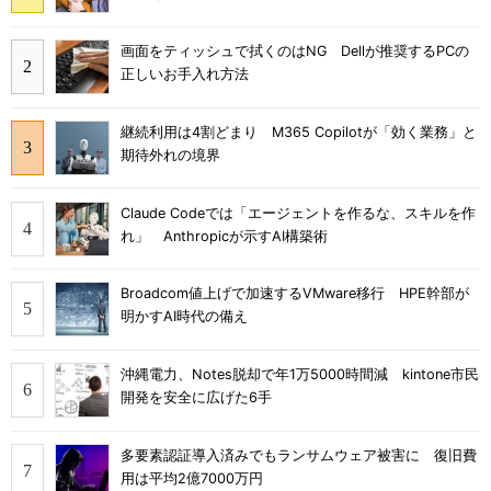
画面をティッシュで拭くのはNG Dellが推奨するPCの
正しいお手入れ方法
継続利用は4割どまり M365 Copilotが「効く業務」と
期待外れの境界
Claude Codeでは「エージェントを作るな、スキルを作
れ」 Anthropicが示すAI構築術
Broadcom値上げで加速するVMware移行 HPE幹部が
明かすAI時代の備え
沖縄電力、Notes脱却で年1万5000時間減 kintone市民
開発を安全に広げた6手
多要素認証導入済みでもランサムウェア被害に 復旧費
用は平均2億7000万円