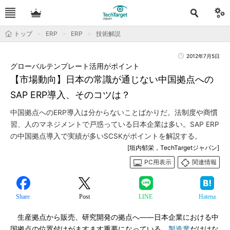
トップ
ERP
ERP
技術解説
2012年7月5日
グローバルテンプレート活用がポイント
【市場動向】日本の常識が通じない中国拠点への
SAP ERP導入、そのコツは？
中国拠点へのERP導入は分からないことばかりだ。法制度や商慣
習、人のマネジメントで戸惑っている日本企業は多い。SAP ERP
の中国拠点導入で実績が多いSCSKがポイントを解説する。
[垣内郁栄，TechTargetジャパン]
PC用表示
関連情報
Share
Post
LINE
Hatena
生産拠点から販売、研究開発の拠点へ――日本企業における中
国拠点の位置付けがますます重要になっている。
製造業
だけはな