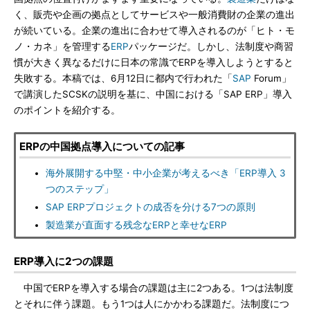
く、販売や企画の拠点としてサービスや一般消費財の企業の進出
が続いている。企業の進出に合わせて導入されるのが「ヒト・モ
ノ・カネ」を管理する
ERP
パッケージだ。しかし、法制度や商習
慣が大きく異なるだけに日本の常識でERPを導入しようとすると
失敗する。本稿では、6月12日に都内で行われた「
SAP
Forum」
で講演したSCSKの説明を基に、中国における「SAP ERP」導入
のポイントを紹介する。
ERPの中国拠点導入についての記事
海外展開する中堅・中小企業が考えるべき「ERP導入 3
つのステップ」
SAP ERPプロジェクトの成否を分ける7つの原則
製造業が直面する残念なERPと幸せなERP
ERP導入に2つの課題
中国でERPを導入する場合の課題は主に2つある。1つは法制度
とそれに伴う課題。もう1つは人にかかわる課題だ。法制度につ