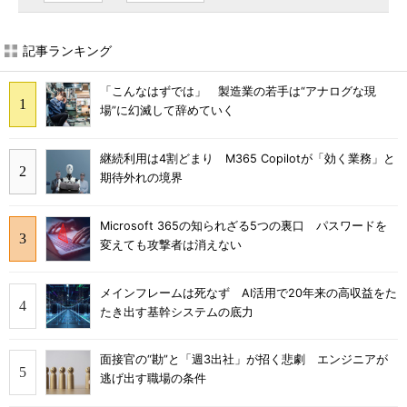
記事ランキング
「こんなはずでは」 製造業の若手は“アナログな現
場”に幻滅して辞めていく
継続利用は4割どまり M365 Copilotが「効く業務」と
期待外れの境界
Microsoft 365の知られざる5つの裏口 パスワードを
変えても攻撃者は消えない
メインフレームは死なず AI活用で20年来の高収益をた
たき出す基幹システムの底力
面接官の“勘”と「週3出社」が招く悲劇 エンジニアが
逃げ出す職場の条件