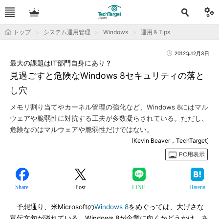
トップ
システム運用管理
Windows
運用＆Tips
2012年12月3日
最大の課題はIT部門自身にあり？
見過ごすと危険なWindows 8セキュリティの落と
し穴
メモリ割り当てやカーネル管理の強化など、Windows 8にはマル
ウェアや脆弱性に対抗する工夫が多数凝らされている。ただし、
危険なのはマルウェアや脆弱性だけではない。
[Kevin Beaver，TechTarget]
PC用表示
Share
Post
LINE
Hatena
予想通り、米Microsoftの
Windows 8
をめぐっては、大げさな
宣伝文句が溢れている。Windows 8が企業に向くかどうかは、あ