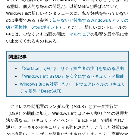
る意味、個人的な好みの問題だ。以前Metroと呼ばれていた
Windows 8の新しいインタフェースに、私が好感を持っていない
のは事実である（参考：
知らないと後悔するWindows 8アプリの
UIと互換性、6つのポイント
）。ただし、新しいコントロールの
中には、少なくとも当面の間は、
マルウェア
の影響を最小限に食
い止めてくれるものもある。
関連記事
「Surface」がセキュリティ担当者の注目を集める理由
「Windows 8でBYOD」を安全にするセキュリティ機能
Windows 8にも対応したハードウェアレベルのセキュリ
ティ基盤「DeepSAFE」
アドレス空間配置のランダム化（ASLR）とデータ実行防止
（DEP）の機能に加え、Windows 8ではメモリ割り当ての処理方
法が異なる。セキュリティイベント「Black Hat」で紹介された
通り、カーネルのセキュリティも強化された。こうした対策は確
かに有難い。ユーザーが簡単にだまされてしまったり、高度なマ