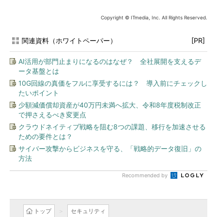
Copyright © ITmedia, Inc. All Rights Reserved.
関連資料（ホワイトペーパー）
[PR]
AI活用が部門止まりになるのはなぜ？ 全社展開を支えるデ
ータ基盤とは
10G回線の真価をフルに享受するには？ 導入前にチェックし
たいポイント
少額減価償却資産が40万円未満へ拡大、令和8年度税制改正
で押さえるべき変更点
クラウドネイティブ戦略を阻む8つの課題、移行を加速させる
ための要件とは？
サイバー攻撃からビジネスを守る、「戦略的データ復旧」の
方法
Recommended by
トップ
セキュリティ