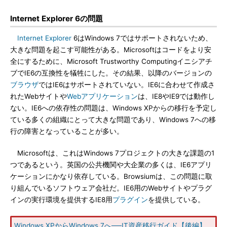
Internet Explorer 6の問題
Internet Explorer
6はWindows 7ではサポートされないため、
大きな問題を起こす可能性がある。Microsoftはコードをより安
全にするために、Microsoft Trustworthy Computingイニシアチ
ブでIE6の互換性を犠牲にした。その結果、以降のバージョンの
ブラウザ
ではIE6はサポートされていない。IE6に合わせて作成さ
れたWebサイトや
Webアプリケーション
は、IE8やIE9では動作し
ない。IE6への依存性の問題は、Windows XPからの移行を予定し
ている多くの組織にとって大きな問題であり、Windows 7への移
行の障害となっていることが多い。
Microsoftは、これはWindows 7プロジェクトの大きな課題の1
つであるという。英国の公共機関や大企業の多くは、IE6アプリ
ケーションにかなり依存している。Browsiumは、この問題に取
り組んでいるソフトウェア会社だ。IE6用のWebサイトやプラグ
インの実行環境を提供するIE8用
プラグイン
を提供している。
Windows XPからWindows 7へ──IT資産移行ガイド【後編】