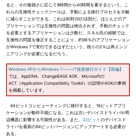
ると、その複雑さに応じて8時間から40時間を要するという。こ
れらの互換性チェックツールは、手動による移行プロセスを大幅
に減らすことができる。これは80対20の法則だ。ほとんどのア
プリケーションでは互換性の問題は検出されず、手動のチェック
を必要とするアプリケーションは少数だ。スネル氏の経験では、
互換性の問題を修正することにより、約98％のアプリケーション
がWindows 7で実行できるはずだという。残りの2％は再エンジ
ニアリングが必要になるだろう。
Windows XPからWindows 7へ──IT資産移行ガイド【前編】
では、AppDNA、ChangeBASE AOK、Microsoftの
ACT（Application Compatibility Toolkit）の説明やAOKの事例
を掲載しています。
64ビットコンピューティングに移行すると、16ビットアプリ
ケーションが動作不能になる。これは古いデバイスドライバや周
辺機器に影響する可能性がある。また、
32ビット
のデバイスド
ライバを最新の64ビットバージョンにアップデートする必要が
ある。