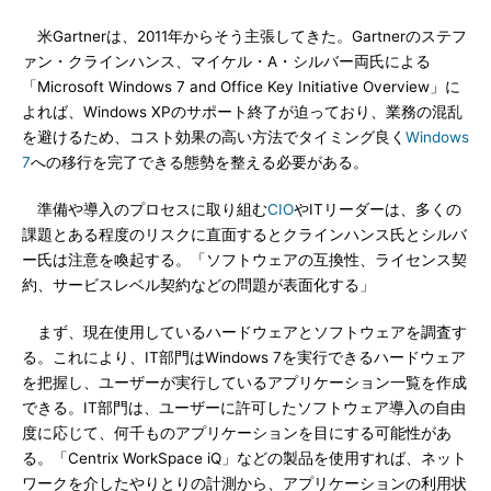
米Gartnerは、2011年からそう主張してきた。Gartnerのステフ
ァン・クラインハンス、マイケル・A・シルバー両氏による
「Microsoft Windows 7 and Office Key Initiative Overview」に
よれば、Windows XPのサポート終了が迫っており、業務の混乱
を避けるため、コスト効果の高い方法でタイミング良く
Windows
7
への移行を完了できる態勢を整える必要がある。
準備や導入のプロセスに取り組む
CIO
やITリーダーは、多くの
課題とある程度のリスクに直面するとクラインハンス氏とシルバ
ー氏は注意を喚起する。「ソフトウェアの互換性、ライセンス契
約、サービスレベル契約などの問題が表面化する」
まず、現在使用しているハードウェアとソフトウェアを調査す
る。これにより、IT部門はWindows 7を実行できるハードウェア
を把握し、ユーザーが実行しているアプリケーション一覧を作成
できる。IT部門は、ユーザーに許可したソフトウェア導入の自由
度に応じて、何千ものアプリケーションを目にする可能性があ
る。「Centrix WorkSpace iQ」などの製品を使用すれば、ネット
ワークを介したやりとりの計測から、アプリケーションの利用状