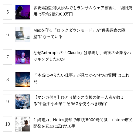
多要素認証導入済みでもランサムウェア被害に 復旧費
用は平均2億7000万円
Macを守る「ロックダウンモード」が“侵害調査の障
壁”になっている
なぜAnthropicの「Claude」は暴走し、現実の企業をハ
ッキングしたのか
「本当にやりたい仕事」が見つかる“4つの質問”はこれ
だ
【マンガ付き】ひとり情シス支援の第一人者が教え
る”中堅中小企業こそRAGを使うべき理由”
沖縄電力、Notes脱却で年1万5000時間減 kintone市民
開発を安全に広げた6手