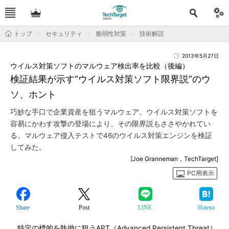
トップ
セキュリティ
脆弱性対策
技術解説
2013年5月27日
ウイルス対策ソフトのマルウェア検出率を比較（後編）
検証結果が示す“ウイルス対策ソフト限界説”のウ
ソ、ホント
巧妙な手口で企業資産を狙うマルウェア。ウイルス対策ソフトを
容易にかわす攻撃の登場により、その限界説もささやかれてい
る。マルウェア侵入テストで46のウイルス対策エンジンを検証
してみた。
[Joe Granneman，TechTarget]
PC用表示
Share
Post
LINE
Hatena
特定の標的を執拗に狙うAPT（Advanced Persistent Threat）