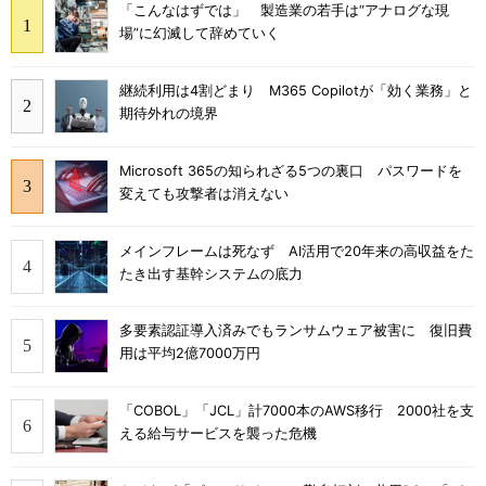
「こんなはずでは」 製造業の若手は“アナログな現
場”に幻滅して辞めていく
継続利用は4割どまり M365 Copilotが「効く業務」と
期待外れの境界
Microsoft 365の知られざる5つの裏口 パスワードを
変えても攻撃者は消えない
メインフレームは死なず AI活用で20年来の高収益をた
たき出す基幹システムの底力
多要素認証導入済みでもランサムウェア被害に 復旧費
用は平均2億7000万円
「COBOL」「JCL」計7000本のAWS移行 2000社を支
える給与サービスを襲った危機