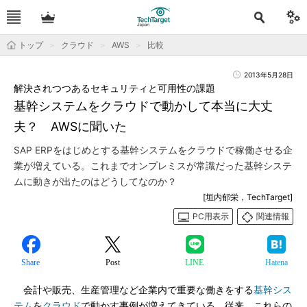
トップ
クラウド
AWS
比較
2013年5月28日
解決されつつあるセキュリティと可用性の課題
基幹システムをクラウドで動かして本当に大丈
夫？ AWSに聞いた
SAP ERPをはじめとする基幹システムをクラウドで稼働させる企
業が増えている。これまでオンプレミスが常識だった基幹システ
ムに動きが出たのはどうしてなのか？
[垣内郁栄，TechTarget]
PC用表示
関連情報
Share
Post
LINE
Hatena
会計や販売、生産管理など企業内で重要な働きをする
基幹シス
テム
を
クラウド
で動かす事例が増えてきている。従来、これらの