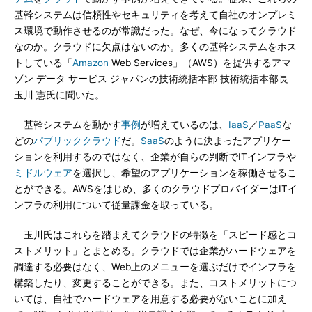
基幹システムは信頼性やセキュリティを考えて自社のオンプレミ
ス環境で動作させるのが常識だった。なぜ、今になってクラウド
なのか。クラウドに欠点はないのか。多くの基幹システムをホス
トしている「
Amazon
Web Services」（AWS）を提供するアマ
ゾン データ サービス ジャパンの技術統括本部 技術統括本部長
玉川 憲氏に聞いた。
基幹システムを動かす
事例
が増えているのは、
IaaS
／
PaaS
な
どの
パブリッククラウド
だ。
SaaS
のように決まったアプリケー
ションを利用するのではなく、企業が自らの判断でITインフラや
ミドルウェア
を選択し、希望のアプリケーションを稼働させるこ
とができる。AWSをはじめ、多くのクラウドプロバイダーはITイ
ンフラの利用について従量課金を取っている。
玉川氏はこれらを踏まえてクラウドの特徴を「スピード感とコ
ストメリット」とまとめる。クラウドでは企業がハードウェアを
調達する必要はなく、Web上のメニューを選ぶだけでインフラを
構築したり、変更することができる。また、コストメリットにつ
いては、自社でハードウェアを用意する必要がないことに加え