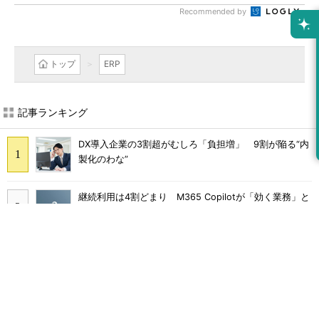
Recommended by
トップ
ERP
記事ランキング
DX導入企業の3割超がむしろ「負担増」 9割が陥る“内
製化のわな”
継続利用は4割どまり M365 Copilotが「効く業務」と
期待外れの境界
Claude Codeでは「エージェントを作るな、スキルを作
れ」 Anthropicが示すAI構築術
Broadcom値上げで加速するVMware移行 HPE幹部が
明かすAI時代の備え